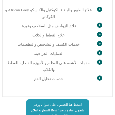
علاج الطيور والببغاء الكوكتيل والكاسكو African Grey و
الكوكاتو
علاج الزواحف مثل السلاحف وغيرها
علاج القطط والكلاب
خدمات الكشف والتشخيص والتطعيمات
العمليات الجراحية.
خدمات الأشعة على العظام والأجهزة الداخلية للقطط
والكلاب
خدمات تحليل الدم
اضغط هنا للحصول على عنوان ورقم
تليفون عيادة Best 4 pets البيطرية لعلاج