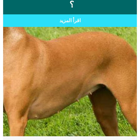
؟
اقرأ المزيد