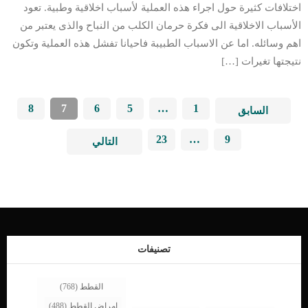
اختلافات كثيرة حول اجراء هذه العملية لأسباب اخلاقية وطبية. تعود
الأسباب الاخلاقية الى فكرة حرمان الكلب من النباح والذى يعتبر من
اهم وسائله. اما عن الاسباب الطبيبة فاحيانا تفشل هذه العملية وتكون
نتيجتها تغيرات […]
8
7
6
5
…
1
السابق
23
…
9
التالي
تصنيفات
القطط
(768)
امراض القطط
(488)