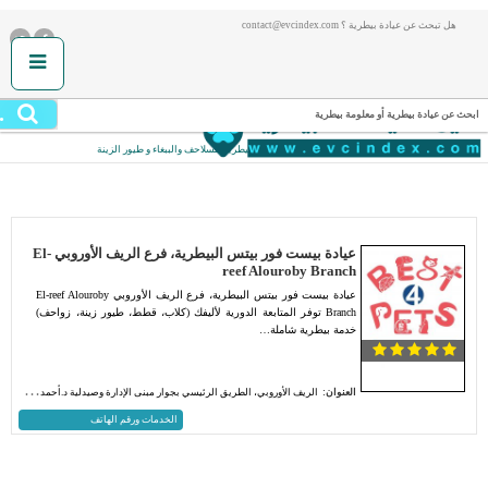
هل تبحث عن عيادة بيطرية ؟ contact@evcindex.com
.
ابحث عن عيادة بيطرية أو معلومة بيطرية
أنت هنا:
الصفحة الرئيسية
/
عيادة بيطرية للسلاحف والببغاء و طيور الزينة
عيادة بيست فور بيتس البيطرية، فرع الريف الأوروبي El-
reef Alouroby Branch
عيادة بيست فور بيتس البيطرية، فرع الريف الأوروبي El-reef Alouroby
Branch توفر المتابعة الدورية لأليفك (كلاب، قطط، طيور زينة، زواحف)
خدمة بيطرية شاملة…
العنوان:
الريف الأوروبي، الطريق الرئيسي بجوار مبنى الإدارة وصيدلية د.أحمد فريد
الخدمات ورقم الهاتف