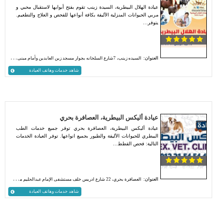
عيادة الهلال البيطرية، السيدة زينب تقوم بفتح أبوابها لاستقبال محبي و
مربي الحيوانات المنزلية الأليفة بكافة أنواعها للفحص و العلاج والتطعيم.
يتوفر…
العنوان:
السيده زينب، 7شارع السلخانه بجوار مسجد زين العابدين وأمام مبنى علاجي مستشفى 57
شاهد خدمات وهاتف العيادة
عيادة أليكس البيطرية، العصافرة بحري
عيادة أليكس البيطرية، العصافرة بحري توفر جميع خدمات الطب
البيطري للحيوانات الأليفة والطيور بجميع انواعها. توفر العيادة الخدمات
التالية: فحص القطط…
العنوان:
العصافرة بحري، 22 شارع ادريس خلف مستشفى الإمام عبدالحليم محمود. الإسكندرية
شاهد خدمات وهاتف العيادة