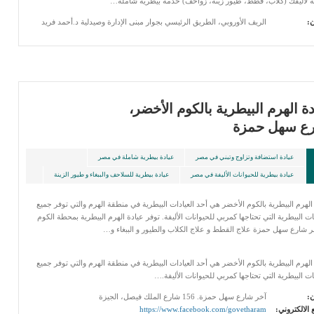
ية لأليفك (كلاب، قطط، طيور زينة، زواحف) خدمة بيطرية شاملة…
ن:
الريف الأوروبي، الطريق الرئيسي بجوار مبنى الإدارة وصيدلية د.أحمد فريد
ة الهرم البيطرية بالكوم الأخضر،
ع سهل حمزة
عيادة استضافة وتزاوج وتبني في مصر
عيادة بيطرية شاملة في مصر
عيادة بيطرية للحيوانات الأليفة في مصر
عيادة بيطرية للسلاحف والببغاء و طيور الزينة
الهرم البيطرية بالكوم الأخضر هي أحد العيادات البيطرية في منطقة الهرم والتي توفر جميع
ت البيطرية التي تحتاجها كمربي للحيوانات الأليفة. توفر عيادة الهرم البيطرية بمحطة الكوم
 شارع سهل حمزة علاج القطط و علاج الكلاب والطيور و الببغاء و…
الهرم البيطرية بالكوم الأخضر هي أحد العيادات البيطرية في منطقة الهرم والتي توفر جميع
ت البيطرية التي تحتاجها كمربي للحيوانات الأليفة.…
ن:
آخر شارع سهل حمزة. 156 شارع الملك فيصل، الجيزة
 الالكتروني:
https://www.facebook.com/govetharam