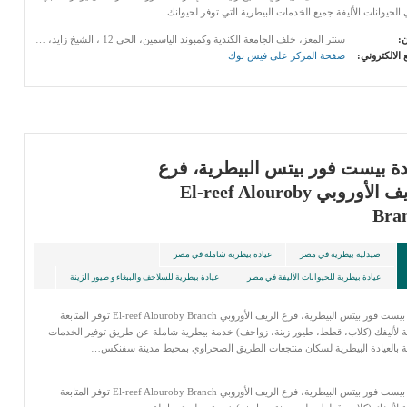
الحيوانات الأليفة جميع الخدمات البيطرية التي توفر لحيوانك…
ن:
سنتر المعز، خلف الجامعة الكندية وكمبوند الياسمين، الحي 12 ، الشيخ زايد، الجيزة
 الالكتروني:
صفحة المركز على فيس بوك
دة بيست فور بيتس البيطرية، فرع
الريف الأوروبي El-reef Alouroby
Bra
صيدلية بيطرية في مصر
عيادة بيطرية شاملة في مصر
عيادة بيطرية للحيوانات الأليفة في مصر
عيادة بيطرية للسلاحف والببغاء و طيور الزينة
عيادة بيست فور بيتس البيطرية، فرع الريف الأوروبي El-reef Alouroby Branch توفر المتابعة
ية لأليفك (كلاب، قطط، طيور زينة، زواحف) خدمة بيطرية شاملة عن طريق توفير الخدمات
ة بالعيادة البيطرية لسكان منتجعات الطريق الصحراوي بمحيط مدينة سفنكس…
عيادة بيست فور بيتس البيطرية، فرع الريف الأوروبي El-reef Alouroby Branch توفر المتابعة