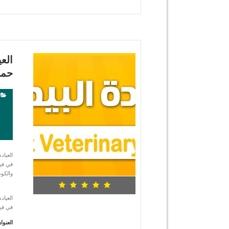
شاهد التفاصيل
حمز
في في
والكوم
في في
العنوا