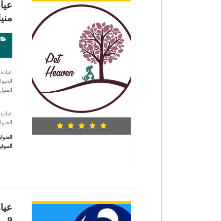
عياد
مني
الحيوا
المنيل
الحيو
العنوا
الموقع
شاهد التفاصيل
عيا
9