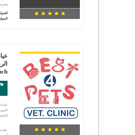
ومربي 
العنوا
الموقع
شاهد التفاصيل
عيا
nch
الدور
الخاص