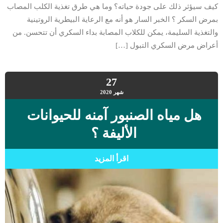
كيف سيؤثر ذلك على جودة حياته؟ وما هي طرق تغذية الكلب المصاب
بمرض السكر ؟ الخبر السار هو أنه مع الرعاية البيطرية الروتينية
والتغذية السليمة، يمكن للكلاب المصابة بداء السكري أن تتحسن. من
أعراض مرض السكري التبول […]
27
شهر
2020
هل مياه الصنبور آمنه للحيوانات
الأليفة ؟
اقرأ المزيد