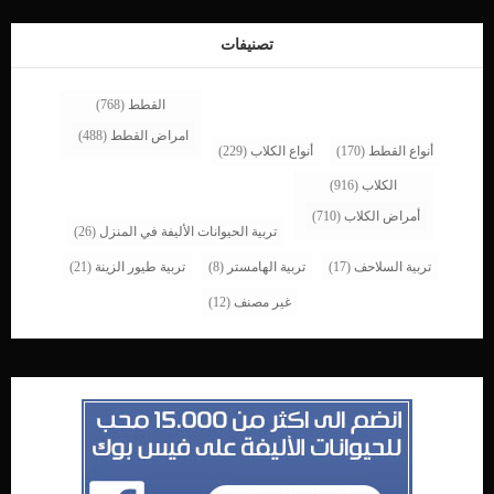
تصنيفات
القطط
(768)
امراض القطط
(488)
أنواع القطط
(170)
أنواع الكلاب
(229)
الكلاب
(916)
أمراض الكلاب
(710)
تربية الحيوانات الأليفة في المنزل
(26)
تربية السلاحف
(17)
تربية الهامستر
(8)
تربية طيور الزينة
(21)
غير مصنف
(12)