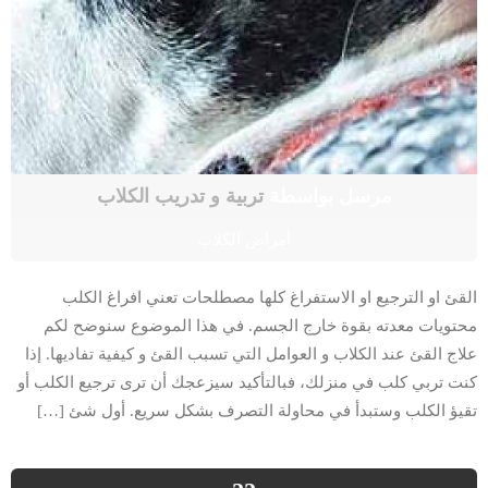
مرسل بواسطة
تربية و تدريب الكلاب
أمراض الكلاب
القئ او الترجيع او الاستفراغ كلها مصطلحات تعني افراغ الكلب
محتويات معدته بقوة خارج الجسم. في هذا الموضوع سنوضح لكم
علاج القئ عند الكلاب و العوامل التي تسبب القئ و كيفية تفاديها. إذا
كنت تربي كلب في منزلك، فبالتأكيد سيزعجك أن ترى ترجيع الكلب أو
تقيؤ الكلب وستبدأ في محاولة التصرف بشكل سريع. أول شئ […]