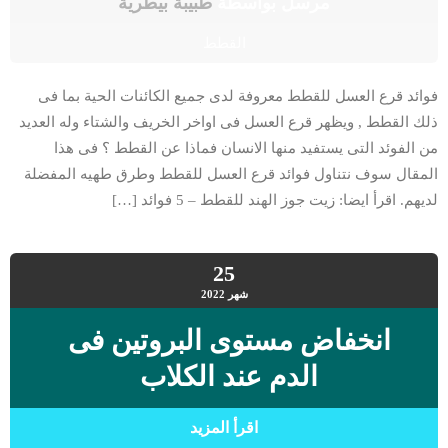
مرسل بواسطة
طبيبة بيطرية
القطط
فوائد قرع العسل للقطط معروفة لدى جميع الكائنات الحية بما فى
ذلك القطط , ويظهر قرع العسل فى اواخر الخريف والشتاء وله العديد
من الفوئد التى يستفيد منها الانسان فماذا عن القطط ؟ فى هذا
المقال سوف نتناول فوائد قرع العسل للقطط وطرق طهيه المفضلة
لديهم. اقرأ ايضا: زيت جوز الهند للقطط – 5 فوائد […]
25
شهر
2022
انخفاض مستوى البروتين فى
الدم عند الكلاب
اقرأ المزيد