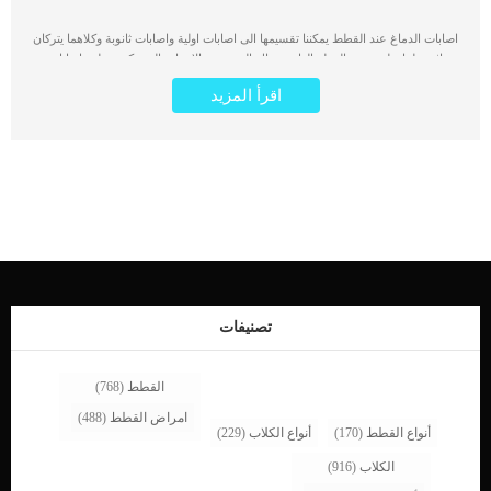
اصابات الدماغ عند القطط يمكننا تقسيمها الى اصابات اولية واصابات ثانوبة وكلاهما يتركان
اثر سلبيا على صحة القطة العامة. هناك العديد من الاسباب التى تكمن خلف اصابات
الدماغ عند القطط بما في ذلك ارتفاع درجة الحرارة الشديد أو انخفاض درجة حرارة
اقرأ المزيد
الجسم والنوبات لفترات طويلة. يمكن ادارة وتحسين الوضع بخصوص الاصابات الثانوية
لنها تعتبر نتيجة او طرف اخر للاصابات الاولية. اما الاصابة الاولية فهى التى تكمن خطورتها
فى تدمير للانسجة او تلف دائم يصعب تحسينه او علاجه. المقصود باصابات الدماغ هنا
ليس فقط الحوادث التى يتعرض لها القطط مثل الاصطدام بشئ صلب او التعرض لحادث
سيارة, ولكن الامراض الداخلية الاخرى. اقرا ايضا: علامات شلل الدماغ عند القطط نظرا
لان الدماغ من اهم اعضاء جسم الكائن الحى, فإن الدماغ يحتاج إلى إمداد مستمر
بالأكسجين والتغذية. وبالتالي ، فإن أي نقص في الأكسجين أو صدمة مباشرة للدماغ قد
يؤدي إلى حدوث نزيف وتراكم للسوائل ، مما قد يؤدي إلى ضغط مفرط على الدماغ. هذا
بدوره يمكن أن يسبب مضاعفات تشمل القلب والعين والعديد من أجهزة الجسم الأخرى.
اقرأ ايضا: عدوى الدماغ عند القطط “ماذا تعرف عنها؟” اعراض وعلامات اصابات الدماغ
عند القطط تختلف الأعراض وتعتمد على سبب وشدة إصابة الدماغ النوبات فقدان الوعي
وضعية غير طبيعية حركات غير منتظمة نزيف الأذن أو […]
تصنيفات
القطط
(768)
امراض القطط
(488)
أنواع القطط
(170)
أنواع الكلاب
(229)
الكلاب
(916)