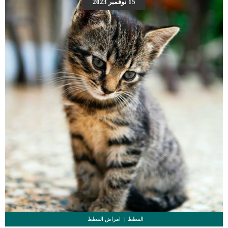
15 نوفمبر 2023
سيقان كلبك غالبًا ما تكون الصدمات التي تصيب الدماغ أو الظهر هي السبب الرئيسي
لإصابة العمود الفقري أو الدماغ ، مما يؤدي إلى نقص التنسيق أو تضخم الأطراف. اقرأ
ايضا: علاج فرط نمو العظام عند الكلاب كما أن الآفات الموجودة على المخيخ ، وهو […]
القطط
امراض القطط