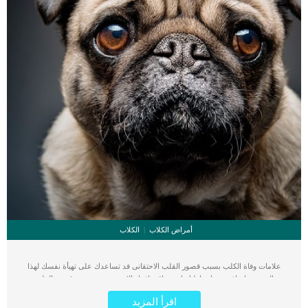
أمراض الكلاب
الكلاب
علامات وفاة الكلب بسبب قصور القلب الاحتقانى قد تساعدك على تهيأة نفسك لهذا
الحدث, واتخاذ جميع احتياطتك انت وباقى افراد الاسرة. يعتبر مرض قصور القلب
الاحتقانى من اخطر الحالات المرضية التى يمكن ان يتعرض لها جميع الكائنات الحية بما فى
اقرأ المزيد
ذلك الكلاب والقطط. كما ان القلب يعتبر عضوا رئيسيا فى جسم الكلاب, واى قصور به