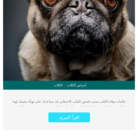
أمراض الكلاب
الكلاب
علامات وفاة الكلب بسبب قصور القلب الاحتقانى قد تساعدك على تهيأة نفسك لهذا
الحدث, واتخاذ جميع احتياطتك انت وباقى افراد الاسرة. يعتبر مرض قصور القلب
الاحتقانى من اخطر الحالات المرضية التى يمكن ان يتعرض لها جميع الكائنات الحية بما فى
اقرأ المزيد
ذلك الكلاب والقطط. كما ان القلب يعتبر عضوا رئيسيا فى جسم الكلاب, واى قصور به
يعتبر قصور فى باقى اجزاء الجسم. يحدث قصور القلب الاحتقاني (CHF) عندما يكون
القلب غير قادر على ضخ الدم بشكل كافٍ في جميع أنحاء الجسم. ينتج عن ذلك عودة
الدم إلى الرئتين وتراكم السوائل في تجاويف الجسم ، مما يقيد القلب والرئتين ويمنع