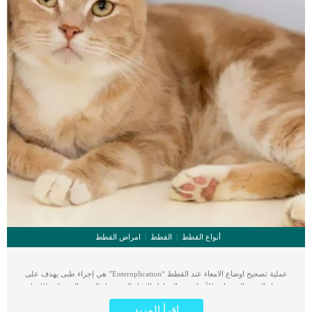
أنواع القطط
القطط
امراض القطط
عملية تصحيح اوضاع الامعاء عند القطط “Enteroplication” هي إجراء طبى يهدف على
تعديل الوضع العشوائي للأمعاء عند القطط. الانثناء المعوي او الوضع العشوائي للامعاء
اصابة خطيرة تصيب القطط تهدد حياتهم وتتطل تدخل جراحى. عملية تصحيح اوضاع
اقرأ المزيد
الامعاء عند القطط “Enteroplication” تهدف إلى ترتيب ثنيات الامعاء بشكل صحيح حتى