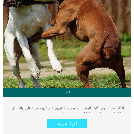
الكلاب
الكلب هو الحيوان الأليف الوفي الذي يحرص الكثيرون على تربيته في المنازل والحدائق،
ولكن قد يقوم الكلب بسلوكيات عنيفة بعض الشيء حتى يعلن عن غضبة وسخطه من
شيء ما. من الممكن أن يسبب الكلب الأذى للجيران، أو يقوم بالصراع والقتال العنيف مع
اقرأ المزيد
كلب الجيران في الحديقة المنزلية. كذلك قد ينشأ عراك الكلاب في الحدائق التي تتنزه
فيها الكلاب بشكل كبير. أولا هناك العديد من الأسباب التي من الممكن أن تؤدي إلى حدوث