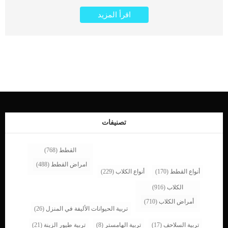
القطط. عندما يبلع ذكر القطة 6 أشهر من عمره يجب ان تنزل الخصيتان فى كيس
اقرأ المزيد
الصفن. تحتبس إحدى الخصيتين أو كلاهما فى بطن القطة ولا تظهر فى مكانها الطبيعى
عندما يبلغ القط. عادة يقوم الطبيب البيطرى بازالة الخصيتين رغم ان الضرر يقع على
واحدة فقط ولكنه يريد تجنب حدوث المضاعفات. الهيمالايا والفرس من أكثر السلالات
عرضه لهذه الإصابة من القطط. إجراءات عملية استئصال الخصية عند القطط تحتاج
عملية استئصال الخصية عند القطط الى وضع القطة تحت التخدير الكلى.سيقوم الطبيب
البيطري بعمل بعض تحاليل الدم لاكتشاف قدرة القطة على تحمل التخدير الكلى.قبل
العملية بيوم يجب عليك منع الطعام والشراب عن قطتك حتى لا يؤثر اى شئ فى معدة
القطة على التخدير.سيقوم الطبيب البيطرى بحلاقة الشعر فى منطقة الشق الجراحي
عند القطة.يتم استخدام المقص الجراحي لازالة الدهون وعمل الشق فى وسط البطن.بعد
ذلك يتم تحديد الخصية المتضررة والتي تهدف العملية لتعديل وضعها.يقوم الطبيب البيطرى
بقطع إمداد الدم عن هذه الخصية.بعد هذه الخطوة يقوم الطبيب باستئصال الخصية
المعلقة وفصلها عن رباط البطن.كما يقوم بتنظيف وتعقيم مكان الشق الجراحى بشكل
تصنيفات
مستمر حتى يتجنب حدوث العدوى.يتم خياطة الشق […]
القطط
(768)
امراض القطط
(488)
أنواع القطط
(170)
أنواع الكلاب
(229)
الكلاب
(916)
أمراض الكلاب
(710)
تربية الحيوانات الأليفة في المنزل
(26)
تربية السلاحف
(17)
تربية الهامستر
(8)
تربية طيور الزينة
(21)