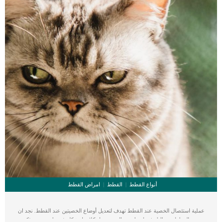
أنواع القطط
القطط
امراض القطط
عملية استئصال الخصية عند القطط تهدف لتعديل أوضاع الخصيتين عند القطط. نجد ان
بعض القطط عند البلوغ تظهر احدى الخصيتين او كلاهما بشكل غير طبيعى عند ذكور