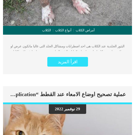
أمراض الكلاب
أنواع الكلاب
الكلاب
البثور الجلدية عند الكلاب هى احد اضطرابات ومشاكل الجلد التى غالبا ماتكون عرض او
علامه على مشكلة اساسية اخطر. كما ان البثور الجلدية تسبب مظهرا غير لائق لكلبك
وتجعله عرضه للقيح والعدوى. جميع الامراض الجلدية التى تصيب حيوانك الأليف مزعجة
اقرأ المزيد
ومؤلمة للغاية وقد تكون معدية فى بعض الاحوال. يمكننا وصف البثور الجلدية بانها عبارة
عن فقاعات, حيث تظهر هذه الفقاعات على الطبقة الخارجية من الجلد على شكل
فقاعات صغيرة بارزة مليئة بسائل صافٍ أو يشبه الصديد يحتوي على خلايا الدم البيضاء
المقاومة للأمراض. وقد تنفجر البثور وتصبح ملتهبة مسببة تقرحات وقيح وتزيد من خطورة
الحالة. اقرا ايضا: ما هى البثور السامة عند الكلاب ؟ يمكن للكلاب ان تصاب بهذه البثور او
الحويصلات الجلدية نتيجة اسباب متنوعة. أكثر أنواع العدوى شيوعًا وأكثرها قابلية للعلاج
عملية تصحيح اوضاع الامعاء عند القطط “Enteroplication”
هي عدوى الجلد البكتيرية والذى يطلق عليها “تقيح الجلد” اضف الى معلوماتك ان
التقرحات المزمنة غير المصابة بالعدوى هي في الغالب استجابة مناعية ذاتية تهاجم فيها
الأجسام المضادة الخلايا والبروتينات في الطبقة الخارجية من الجلد. اعراض البثور الجلدية
29 نوفمبر 2022
عند الكلاب مناطق الجلد المتقرح جيوب مليئة بالصديد تشبه البثور تقرحات تقشر الجلد
فقدان التصبغ في الأنف الثعلبة (تساقط الشعر) بثور محصورة في الرأس والقدمين ظهور
تقرحات في الموصل بين مناطق مختلفة من الجلد ، مثل الفم أو الأنف […]