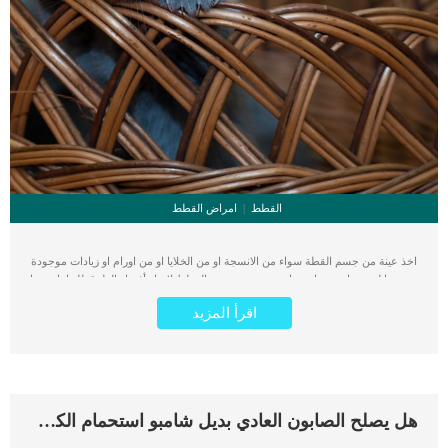
القطط
امراض القطط
اخذ عينة من جسم القطة سواء من الانسجة او من الخلايا او من اورام او زيادات موجودة
بجسمها لفحصها مجهريا. يتم اخد عنيه من جسم القطط لإيجاد أفضل الطرق للتعامل معها
سواء كانت بهدف علاج الاصابة او تجميع معلومات عن صحة القطة العامة. اقرأ ايضا:
اقرأ المزيد
سرطان المثانة عند القطط ” الاعراض والعلاج” اخذ العينة يعتبر عملية او إجراء جراحي
يتطلب تخدير القطة. هناك عدة انواع لاخذ عينات من جسم القطة كالاتى: عينة الإبرة
الدقيقة: وتكون عبارة عن حلقة وصل بين الخلايا او الانسجة الدقيقة وحقنة اخرى كبيرة
لجمع العينة.عينة الإبرة الأساسية: هى عبارة عن إبرة مجوفة مخصصة لسحب اسطوانات
الانسجة.ابرة لتحديد موضع اخذ العينة من جسم القطة بدقة شديدة.اخذ العينة الجراحية
وهى نوعان الاولى : عينة جرح تستخدم للتشخيص. اقرأ ايضا: التهابات جلد القطط ..
هل يصلح الصابون العادي بديل شامبو استحمام الكلاب
الاسباب والعلاج الثانية : عينة استئصال بهدف ازالة الورم كيف يتم أخذ العينة من جسد
القطط يؤخذ قرار اخذ العينة من جسم القطة بناء على ما قررته التحاليل و الفحوصات