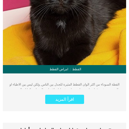
القطط
امراض القطط
القطة السوداء من اكثر الوان القطط المثيرة للجدل بين الناس, ولكن ليس بين الاطباء او
المختصين, فهى قطة طبيعية ما يميزها هو فقط اختلاف لون المعطف. كما ان المقصود
بالقط الاسود هنا هو القط الذى يحتوى معطفة على اللون الاسود الى جانب القطط
اقرأ المزيد
السوداء تماما. دعنا نخبرك ان المطعف الاسود فى القطط يعتبر الاكثر شيوعا بين الوان
القطط ولها الكثير من المميزات عن الوان المعاطف الاخرى. اقرأ ايضا: طرق العناية
بالقطط البيضاء والاهتمام بها شيوع القط الاسود بين القطط ليش خطأ فى السلالات, لكن
الصبغة اللازمة لصنع الفراء الأسود هى المسيطرة في القطط السوداء. عادة ما تحصل
القطة على نسختين من الجين ، واحدة من الأم والأخرى من الأب. إذا كان أحد هذه
الجينات يرمز للفراء الأسود ، فسيكون القط أسود. مميزات القطة السوداء عن غيرها