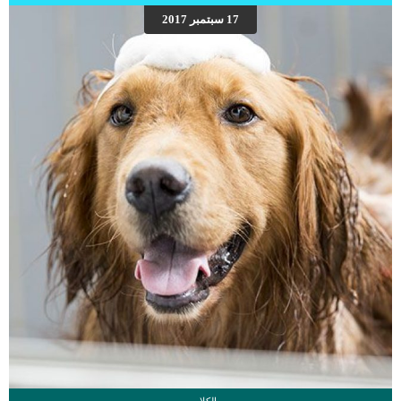
والاشاعات التى أجريت على القطة المصابة.بعد ذلك يستكمل الطبيب البيطرى باقى
17 سبتمبر 2017
الفحوصات بالاضافة الى تحاليل البول والدم للتأكد من قوة وسلامة القطة وقدرتها على
الخضوع لهذه العملية. اقرأ ايضا: فقر الدم عند القطط “اعراضه واسبابه”ثم تأتى بعد ذلك
خطوة التخدير الكلى للقطة.يمكن ان يكون التخدير […]