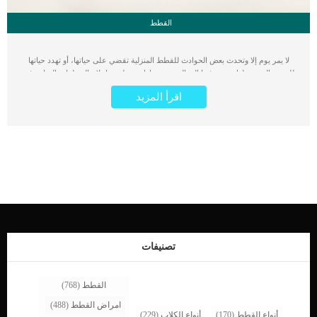
القطط
لا يمر يوم إلا وتحدث بعض الحوادث للقطط المنزلية تقضي على حياتها، أو تهدد حياتها
للدرجة التي تجعلها تقترب فيها إلى الموت. سواءا عن طريق ابتلاع المنظفات السامة في
منزلك أو السقوط من الأدوار العالية أو سقوط الأشياء الثقيلة عليها وغير ذلك من الكثير
اقرأ المزيد
من الحوادث التي تؤدي إلى تضرر القطط و تهديد حياتها. بالإضافة إلى ذلك فإن هناك
أخطاء تحدث من مربي ومحبي القطط تؤدي إلى ضرر بالغ بدون قصد للقطط. لذلك نقدم
لك في هذا المقال 7 نصائح تساعد قطتك على الحياة لمدة أطول لكن بالطبع هناك بعض
العوامل التي ستظل خارج سيطرة الإنسان، لكن مع اتباع هذه النصائح ستساعد قطتك
على تجاوز أي حوادث عارضه قدر المستطاع. 7 نصائح تساعد قطتك على الحياة لمدة
أطول 1 – لا تتجاهل زيارة الطبيب البيطري الإطمئنان على صحة قطتك يؤدي إلى إطالة
عمرها، هل تعلم أن متوسط عمر القطط التي تعيش في الشارع هو 5 سنوات فقط
بسبب تعرضها لمختلف الظروف القاسية التي تؤدي إلى تقصير عمرها ؟ يتجه الكثيرين إلى
سؤال غير المتخصصين عندما تمرض قططتهم، سواء عن طريق مواقع التواصل
الإجتماعي أو سؤال المربيين الآخرين أو البائعين في محلات الحيوانات الأليفة والذي لا
يمتلكون الخبرة الكافية لتشخيص وعلاج الأمراض. القطط تستطيع إخفاء مرضها لفترات
طويلة، لذلك عندما […]
تصنيفات
القطط
(768)
امراض القطط
(488)
أنواع القطط
(170)
أنواع الكلاب
(229)