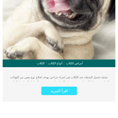
أمراض الكلاب
أنواع الكلاب
الكلاب
عملية تجميل الشفاه عند الكلاب هى إجراء جراحي يهدف لعلاج نوع معين من التهابات
الجلد يصيب ثنايا الشفاه. تعتبر هذه الإصابة ناتجة عن بعض العوامل الوراثية اوالخلقية
وتسبب العديد من الأعراض المزعجة للكلب. من ضمن أعراض هذا العيب الخلقى هو
اقرأ المزيد
سيلان لعاب الكلب بشكل مفرط وعدم قدرته على تناول الطعام والمضغ. كما تزيد إصابة
شفاة الكلب من احتمالية حدوث العدوى البكتيرية وانواع اخرى كثيرة من العدوى. اقرا
ايضا: لماذا يتم استئصال الذيل عند الكلاب تشيع اصابة ثنية الشفاة عند بعض السلالات
أكثر من غيرها فى الكلاب مثل الاسبانى والباسط هوندو والساند برنارد. كما أنه تشيع
بشكل عام عند السلالات التى تمتلك طيات جلدية واضحة حول منطقة الفم. تعتبر هذه
العملية وسيلة لتصغير الشفاه للسيطرة على سيلان اللعاب واستعادة قدرة الكلب على