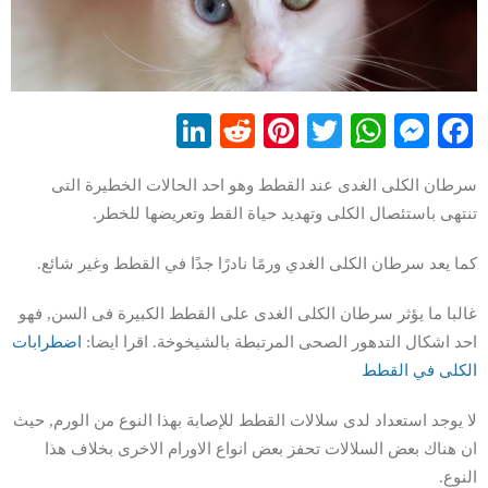
LinkedIn
Reddit
Pinterest
WhatsApp
Twitter
Messenger
Facebook
سرطان الكلى الغدى عند القطط وهو احد الحالات الخطيرة التى
تنتهى باستئصال الكلى وتهديد حياة القط وتعريضها للخطر.
كما يعد سرطان الكلى الغدي ورمًا نادرًا جدًا في القطط وغير شائع.
غالبا ما يؤثر سرطان الكلى الغدى على القطط الكبيرة فى السن, فهو
احد اشكال التدهور الصحى المرتبطة بالشيخوخة. اقرا ايضا:
اضطرابات
الكلى في القطط
لا يوجد استعداد لدى سلالات القطط للإصابة بهذا النوع من الورم, حيث
ان هناك بعض السلالات تحفز بعض انواع الاورام الاخرى بخلاف هذا
النوع.