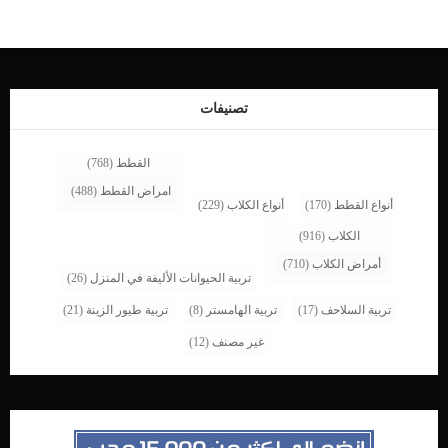
المضغ جيدا. يمكن ان نطلق على هذه العملية ايضا اسم عملية شد الوجه عند الكلاب لانها
تعالج ترهل و رخاوة الجلد حول الشفاه. إجراءات عملية تجميل الشفاه عند الكلاب عندما
تجد كلبك يفقد السيطرة على محتويات فمه ويفطر فى سيل اللعاب فعليك باصطحابه
للعيادة البيطرية لاكتشاف سبب المشكلة وكيفية علاجها. تطلب هذه العملية وضع الكلب
تحت التخدير العامبناء على ما سبق فيجب التأكد من سلامة وصحة الرئتين وعضلة القلب
من خلال إجراء بعض تحاليل البول والدم.يبدأ الطبيب الإجراءات […]
تصنيفات
القطط
(768)
امراض القطط
(488)
أنواع القطط
(170)
أنواع الكلاب
(229)
الكلاب
(916)
أمراض الكلاب
(710)
تربية الحيوانات الأليفة في المنزل
(26)
تربية السلاحف
(17)
تربية الهامستر
(8)
تربية طيور الزينة
(21)
غير مصنف
(12)