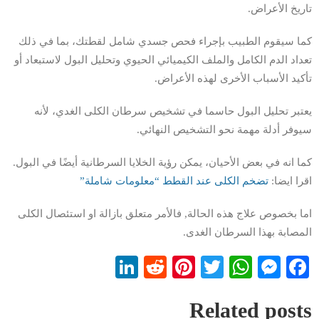
تاريخ الأعراض.
كما سيقوم الطبيب بإجراء فحص جسدي شامل لقطتك، بما في ذلك
تعداد الدم الكامل والملف الكيميائي الحيوي وتحليل البول لاستبعاد أو
تأكيد الأسباب الأخرى لهذه الأعراض.
يعتبر تحليل البول حاسما في تشخيص سرطان الكلى الغدي، لأنه
سيوفر أدلة مهمة نحو التشخيص النهائي.
كما انه في بعض الأحيان، يمكن رؤية الخلايا السرطانية أيضًا في البول.
اقرا ايضا:
تضخم الكلى عند القطط “معلومات شاملة”
اما بخصوص علاج هذه الحالة, فالأمر متعلق بازالة او استئصال الكلى
المصابة بهذا السرطان الغدى.
LinkedIn
Reddit
Pinterest
WhatsApp
Twitter
Messenger
Facebook
Related posts