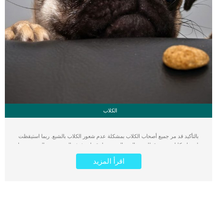
الكلاب
بالتأكيد قد مر جميع أصحاب الكلاب بمشكلة عدم شعور الكلاب بالشبع. ربما استيقظت
على نباح كلبك وهو يوقظك من النوم العميق بطرق باب غرفة النوم بسبب الجوع. وتقول
الدكتورة ريبيكا ريميلارد مستشارة التغذية البيطرية أن الكلاب ستنتهز أي فرصة للحصول
اقرأ المزيد
على المزيد من الطعام ولن ترفضه أبدا. حيث تلاحظ أن الكلاب تأكل كل شيء في المنزل
وتقضي على جميع الأطعمة الموجودة في الثلاجة إذا اتيح لها ذلك. هل تعلم أنه من
الصعب الحكم على الكلب بالشبع نظرًا لكونه يأكل لأسباب عديدة غير الشعور بالجوع!
ولحل مشكلة عدم شعور الكلب بالشبع نقدم لكم اليوم هذه الطرق الفعالة التي تجعلك
تفهم ما يحتاجه كلبك للشعور بالشبع أفصل الجوع عن الشخصية من أهم الخطوات
التي تساعد على فهم كمية ونوع الطعام الذي يريده الكلب هي فهم تكوين جسمه وما
يحتاجه بالضبط. ويتم ذلك عن طريق ملاحظة وزن الكلب سوء كان يعاني من الوزن الزائد