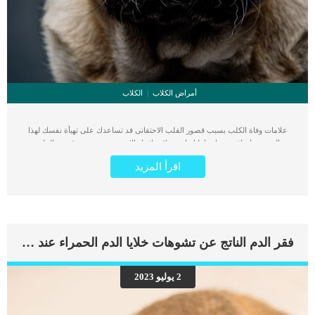
أمراض الكلاب
الكلاب
علامات وفاة الكلب بسبب قصور القلب الاحتقانى قد تساعدك على تهيأة نفسك لهذا
الحدث, واتخاذ جميع احتياطتك انت وباقى افراد الاسرة. يعتبر مرض قصور القلب
الاحتقانى من اخطر الحالات المرضية التى يمكن ان يتعرض لها جميع الكائنات الحية بما فى
اقرأ المزيد
ذلك الكلاب والقطط. كما ان القلب يعتبر عضوا رئيسيا فى جسم الكلاب, واى قصور به
يعتبر قصور فى باقى اجزاء الجسم. يحدث قصور القلب الاحتقاني (CHF) عندما يكون
القلب غير قادر على ضخ الدم بشكل كافٍ في جميع أنحاء الجسم. ينتج عن ذلك عودة
الدم إلى الرئتين وتراكم السوائل في تجاويف الجسم ، مما يقيد القلب والرئتين ويمنع
تدفق الأكسجين الكافي في جميع أنحاء الجسم. اقرا ايضا: اعراض وعلامات تضخم القلب
عند الكلاب فى هذا المقال سنطلعك على بعض العلامات التي تشير إلى أن كلبك قد
فقر الدم الناتج عن تشوهات خلايا الدم الحمراء عند القطط
اقترب من مرحلة يحتافيها إلى رعاية المسنين أو قد تفكر في القتل الرحيم. يمكننا اختصار
هذه العلامات على شكل مجموعة من المراحل التى يتدرجها الكلب الى ان يصل الى
النهاية. اهم علامات وفاة الكلاب بسبب قصور القلب الاحتقانى كما ذكرنا ستكون هذه
2 يوليو 2023
العلامات عبارة عن مراحل متدرجة الى المرحلة الاخيرة وهى الوفاة. _المرحلة الاولى,
تظهر ان الكلب معرض لخطر الإصابة بسرطان القلب ، ولكن ليس لديه أعراض ولا
تغييرات في القلب. _المرحلة الثانية,يعاني الكلب […]