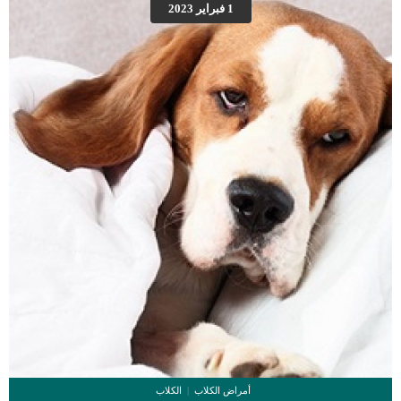
1 فبراير 2023
_الديدان الاسطوانية _عدوى الجيارديا القطط التى لديها جهاز مناعى ضعيف عرضه
للاصابة بكل هذه الفيروسات والامراض التى يمكن ان تسبب الاسهال. كما يمكن أن تكون
قطتك تحت ضغط من عدوى ، أو تغيرات في وضعها المعيشي ، مثل الانتقال إلى منزل
جديد أو تقديم حيوان […]
أمراض الكلاب
الكلاب