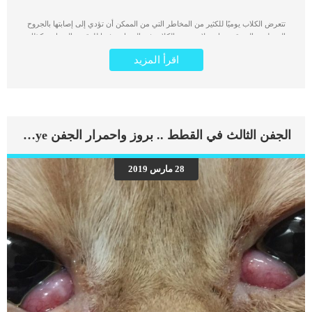
تتعرض الكلاب يوميًا للكثير من المخاطر التي من الممكن أن تؤدي إلى إصابتها بالجروح
المختلفة والتي قد تحتاج علاج جروح الكلاب في المنزل توفيرا للوقت والنفقات وكذلك
لأنها لا تستحق الذهاب إلى العيادة البيطرية على سبيل المثال قد تتعرض الكلاب للدغة
اقرأ المزيد
حشرة في جزء من جسمها. كما أنه من الممكن أن تتعرض لإصابة في منطقة حساسة
للغاية من جسمها وهنا يتوجب علينا زيارة الطبيب البيطري فورًا وسرعة تلقي العلاج لكن
قبل ذلك يجب اتخاذ بعض الخطوات في المنزل أولا. الجروح البسيطة للكلب من الممكن
التعامل معها منزليًا بشكل فوري قبل أن تتطور الاصابة وتصبح أكثر خطورة. إذا لاحظت
التهاب الجلد حول الجرح أو لاحظت ظهور القيح بشكل واضح، سوف تكون بحاجة إلى
علاج أكثر فعالية من العلاجات التي يمكنك تقديمها للكلب في المنزل. أما إذا كانت لديك
الجفن الثالث في القطط .. بروز واحمرار الجفن Cherry Eye
شكوك أن عظام الكلب ومفاصله قد أصيبت، توجه إلى الطبيب البيطري على الفور
وحاول السيطرة على الجرح والتعامل معه وبدء العلاج الفوري. تأكد أنه من الممكن أن
تقوم بعلاج الجروح البسيطة في المنزل إذا لزم الأمر، مع الالتزام بضبط النفس واستخدام
28 مارس 2019
كمامة أثناء قيامك بعلاج الكلب. اقرأ أيضا: هل يصلح الصابون العادي بديل شامبو
استحمام الكلاب الأدوات اللازمة في الإسعافات الأولية في الكلاب كيفية فض عراك الكلاب
وقتالهم بأمان ؟ […]