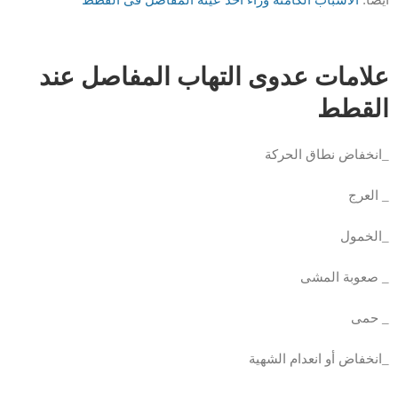
ايضا:
الاسباب الكامنة وراء اخذ عينة المفاصل فى القطط
علامات عدوى التهاب المفاصل عند
القطط
_انخفاض نطاق الحركة
_ العرج
_الخمول
_ صعوبة المشى
_ حمى
_انخفاض أو انعدام الشهية