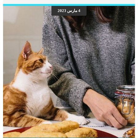
المرض؟ الجفن الثالث في القطط Cherry Eye عادةً ما يحدث لأسباب وراثية تتعلق
بضعف خلقي في الغدة في عين القطة. ومع ذلك ، لا يعرف بشكل أكيد ما إذا كان موروثًا.
4 مارس 2023
يعتقد الكثير من الاخصائين أن الجفن الثالث لا يرتبط بسلالة معينة، فهو يصيب جميع […]