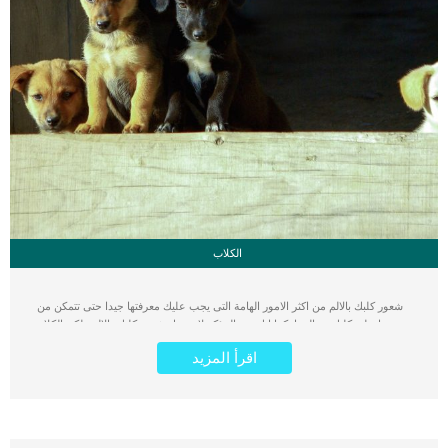
الكلاب
شعور كلبك بالالم من اكثر الامور الهامة التى يجب عليك معرفتها جيدا حتى تتمكن من
تفسيرها على كلبك وتعالجها. كما انك من المؤكد لا تفضل شعور كلبك بالالم ولكن الكلاب
ليس لديهم القدرة على التعبير والقول والشكوى عما يشعرون به. اقرأ ايضا: معلومات
اقرأ المزيد
عن التشنجات العضلية عند الكلاب فهم شعور كلبك بالألم يحتاج الى فهم بعض سلوكياته
حتى تتمكن من ترجمتها وفهمها ومعالجة الألم. كيف تفهم شعور كلبك بالألم وتعالجه سؤال
يمكنك معرفة اجابته من خلال هذه المقال حيث يمكنك التعرف على علامات الألم ولغة
جسد الكلب. اقرأ ايضا: التهاب فتحة الشرج عند الكلاب اعلم مدى صعوبة ان ترى تغيرات
تحدث لكلبك ولا تتمكن من فهم السبب, فلا تجده يجرى عليك ليحتضنك, ولا تجده يتبعك