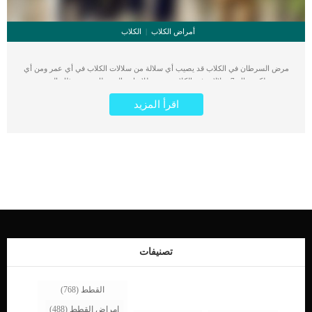
أمراض الكلاب
الكلاب
مرض السرطان في الكلاب قد يصيب أي سلالة من سلالات الكلاب في أي عمر ومن أي
نوع، لكن هناك 7 سلالات في الكلاب عرضة للإصابة بالسرطان. يرجع ذلك إلى بعض
العوامل التي يؤكد الخبراء أنها تسبب السرطان، وقد ظهر ذلك في مجموعة من السلالات
اقرأ المزيد
الشهيرة التي يتم تربيتها بكثر في جميع أنحاء العالم. نقدم لكم في هذا المقال مجموعة
السلالات التي تصاب بمرض السرطان أكثر من غيرها كما نوضح لك كيفية اكتشاف المرض
مبكرا حتى تستطيع حماية كلبة منه. 9 سلالات في الكلاب أكثر عرضة للاصابة
بالسرطان 1 – سلالة كلاب روت وايلر كلب روت وايلر يشتهر بكونه أحد أقوى أنواع
الكلاب وأكثرها قدرة على القيام بمهام الحراسة الشخصية لما له من سمات بدنية
وسلوكية مميزة جدا. كلاب روت وايلر نشأت في ألمانيا وتتميز ببنيه قوية جدا وتكوين
عضلي متميز. لكن وللأسف فهي بين سلالات الكلاب الأكثر عرضة للإصابة بمرض
السرطان وفقا لآراء الخبراء في مجال الطب البيطري. تحتاج كلاب روت وايلر الكثير من
التدريب البدني والحركي وكذلك التحفيز العقلي حتى تكون في أفضل حال. يحتاج هذا
الكلب التمشية بشكل يومي لمدة ساعة أو أن تقوم باللعب معه لمدة نصف ساعة بشكل
مستمر حتى يحصل على القدر الكافي من النشاط المفيد له. تعيش كلاب روت وايلر من 8
[…]
تصنيفات
القطط
(768)
امراض القطط
(488)