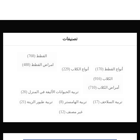
التنفسى. ماعدا ذلك يمكن ان تعيش هذه البكتيريا المسببة للسعال فى الجهاز التنفسى
للكلب من دون ان تظهر او تسبب له أى أعراض. اقرأ ايضا: الكحة في الكلاب Kennel
Cough In Dogs كيف تدعم كلبك الذى ظهرت عليه أعراض السعال ؟ إزالة طوق الرقبة
حتى تسمح بسهولة عملية التنفس.دعم التنفس عند الكلب بأجهزة البخار.توفير بيئة نقية
خالية من الغبار والاتربة.تقديم العسل لكلبك للتقليل من شدة السعال.توفير شراب طارد
للبلغم.تعزيز الجهاز المناعي من خلال بعض الادوية المعززة لجهاز المناعة. المكونات
الطبيعية المستخدمة فى العلاج الطبيعى لسعال الكلب […]
تصنيفات
القطط
(768)
امراض القطط
(488)
أنواع القطط
(170)
أنواع الكلاب
(229)
الكلاب
(916)
أمراض الكلاب
(710)
تربية الحيوانات الأليفة في المنزل
(26)
تربية السلاحف
(17)
تربية الهامستر
(8)
تربية طيور الزينة
(21)
غير مصنف
(12)