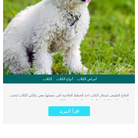
أمراض الكلاب
أنواع الكلاب
الكلاب
العلاج الطبيعى لسعال الكلب احد الخطط العلاجية التى يفضلها بعض مالكي الكلاب لتجنب
التعرض للخط العلاجية الدوائية. السعال عند الكلاب هو مرض جرثومي معدى ينتقل من
كلب الى اخر ويشبه نزلات البرد. اقرأ ايضا: معلومات عن إصابة الكلاب بالحمى تعرف
اقرأ المزيد
هذه الاصابة ايضا بأسم “سعال بيت الكلب” لأنه ينتشر بين الكلاب التى تعيش فى ملاجئ
الحيوانات. كما يعرف طبيا باسم “التهاب القصبة الهوائية ” وهو ناتج عن اصابة الكلب بنوع
بكتريا معين. غالبا ما تظهر هذه الإصابة عندما يبذل الكلب جهدا اضافيا مثل الجرى او
التمارين او كثرة القفز. اقرأ ايضا: نزلات البرد والسخونية عند الكلاب كما يمكن ان تظهر
اصابة سعال الكلب او التهاب القصبة الهوائية نتيجة الإصابة بمرض اخر فى الجهاز