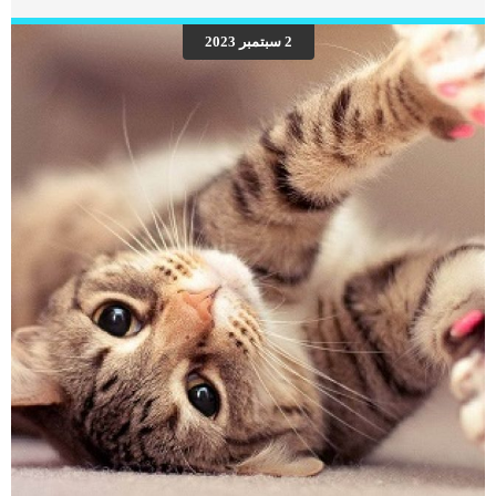
وصعوبة التنفس فقد يشير الأمر الى أمراض الصدر او القلب الخطيرة فلا تتردد فى زيارة
العيادة البيطرية للاطمئنان. اقرأ ايضا: 8 من أسباب سعال الكلاب نجاح وفعالية علاج
2 سبتمبر 2023
مشاكل الشعب الهوائية عند الكلب يتوقف على عدة عوامل مثل: عمر الكلب المصابشدة
الإصابة المسببة للسعال والالتهابقوة جهاز المناعة عند الكلب وقدرته على احتواء
الإصابات. معلومات سريعة متعلقة بالتهاب الشعب الهوائية للكلب توفير هواء رطب ونقى
لكلبك من أهم طرق الوقاية من الاصابة بالتهاب الشعب […]