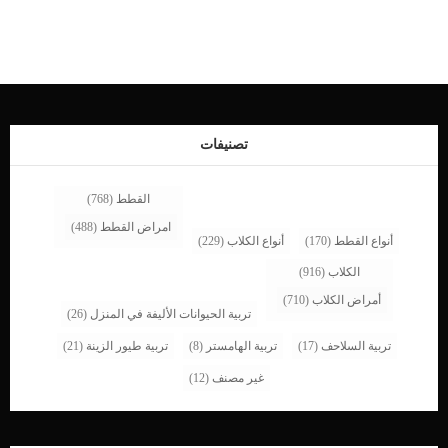
لعيون القطط لكن يتم تشخيص العديد من حالات متلازمة هورنر على انها مجهولة السبب.
اعراض متلازمة هورنر عند القطط تبدو حدقة العين أصغر حجمًا ارتفاع غير طبيعي للجفن
الداخلي تدلي الجفن العلوي العيون غارقة في تجويف العين التهاب الأذن اقرأ ايضا: عيون
قطتي تدمع .. ما الحل ؟ الاسباب التى تكمن خلف اصابة القطط بمتلازمة هورنز _إصابة
الدماغ _آفات جذع الدماغ _ورم في المخ _آفات الحبل الشوكي _الالتهابات تشخيص
الطبيب البيطرى لحالة القط ستحتاج إلى تقديم تاريخ مفصل لصحة قطتك ، وظهور
الأعراض وطبيعتها ، والحوادث المحتملة التي قد تسببت في هذه الحالة ، مثل إصابات
الدماغ ، […]
تصنيفات
القطط
(768)
امراض القطط
(488)
أنواع القطط
(170)
أنواع الكلاب
(229)
الكلاب
(916)
أمراض الكلاب
(710)
تربية الحيوانات الأليفة في المنزل
(26)
تربية السلاحف
(17)
تربية الهامستر
(8)
تربية طيور الزينة
(21)
غير مصنف
(12)