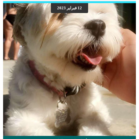
الاسنان : تعتبر امراض الاسنان اكثر الامراض شيوعا عند القطط البالغة وجود ثقوب فى
12 فبراير 2023
اسنان القطة وهو ما يعرف بارتشاف الاسنان.هشاشة العظام والتهاب المفاصل والذى
يصيب أكثر من 90% من القطط البالغين. اقرأ ايضا: رد المفصل المخلوع بدون جراحة عند
القطط بالتفصيلالفشل الكلوي وأمراض […]