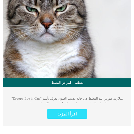
القطط
امراض القطط
متلازمة هورنر عند القطط هى حالة تصيب العيون تعرف بأسم “Droopy Eye in Cats”
وتبدو عين القطة وكأنها نصف منغلقة. يمكن أن تؤدي حالات الجسم التي تؤثر على
الأعصاب التي تغذي عضلات الوجه والعينين إلى مجموعة من الأعراض المعروفة باسم
اقرأ المزيد
متلازمة هورنر. هناك العديد والعديد من الاسباب التى تكمن خلف هذه المتلازمة وسنتناولها
معا فى هذا المقال. تتميز هذه الحالة بتدلي العين ، أو بروز الجفن من العين ، أو ضيق بؤبؤ
العين بشدة. كما تتسبب أي إصابة في الدماغ أو العمود الفقري في حدوث هذه المتلازمة
، وقد تم ربطها أيضًا بحالات تؤثر على الأذن الوسطى. اقرأ ايضا: فعالية مرهم تيراميسين