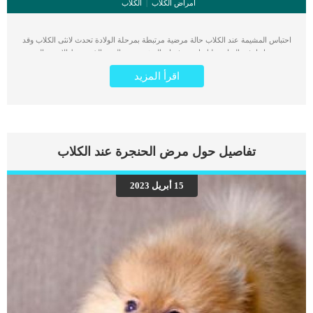
أمراض الكلاب
الكلاب
احتباس المشيمة عند الكلاب حالة مرضية مرتبطة بمرحلة الولادة تحدث لانثى الكلاب وقد
تهدد حياتها. فى البداية عليك ان تعرف ان المشيمة هى الجزء الذى يربط الاجنبة بالرحم
اثناء فترة الحمل. عند الولادة يتم خروج الاجنة ثم المشيمة, فى بعض الحالات يخرج الجنينة
اقرأ المزيد
ويتم الاحتفاظ بالمشيمة فى الداخل, فتسبب مشكلة كبيرة. اقرأ ايضا: معلومات عن
اجهاض الحمل عند الكلاب اذا كنت تملك كلب انثى, فمن المحتمل انك ستتعرض لهذه
الحالة الصحية الخطيرة. تظهر هذه الحالة غالبًا في الكلاب التي تعاني من صعوبات أثناء
الولادة ، وفي ولادة الفضلات الكبيرة. احتباس المشيمة بالداخل حالة مرضية يجب
معالجتها باقصى سرعة. كما يمكن ان يسبب اختباس المشيمة عدوى وقيح وفقدان الكلبة
لحياتها. اعراض احتباس المشيمة عند الكلاب كثر العلامات الدالة على بقاء المشيمة
تفاصيل حول مرض الحنجرة عند الكلاب
محتجزة في الأم هو وجود إفرازات خضراء أو داكنة من قناة المهبل تستمر لمدة 24
ساعة, بالاضافة الى الخمولاكتئاب فقدان الشهية إهمال الجراء اقرا ايضا: هل يمكن تطعيم
الكلبة الحامل ؟ الادوية المسموح بها فترة الحمل والرضاعة الاسباب الكامنة خلف احتباس
15 أبريل 2023
المشيمة عند الكلاب هذه الحالة ترتبط بصعوبات الولادة والتى لم يتم تحديد سبب محدد
لمعظمها حتى الان. اقرأ ايضا:علامات الحمل عند الكلاب بالصور تشخيص الطبيب البيطرى
لحالة الكلب عندما تلاحظ تغيرات على كلبتك بعد وضعها للجراء ولا تتمكن من […]