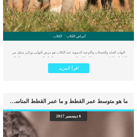
أمراض الكلاب
الكلاب
التهاب الجلد والعضلات والاوعية الدموية عند الكلاب هو مرض التهابى وراثى ينتقل من
الاباء الى الابناء نتيجة بعض الاختلالات الجينية. تشيع هذه الحالة المرضية بين بعض الحالات
اكثر من غيرها. كما ان التهاب الجلد والعضلات والاوعية الدموية عند الكلاب تُصنف حاليًا
اقرأ المزيد
على أنها اعتلال جلدي إقفاري (انخفاض إمداد الدم للجلد). عادة ما تظهر الآفات الجلدية
قبل ستة أشهر من عمر الكلب ، وقد تتطور في وقت مبكر حتى سبعة أسابيع. يمكن أن
يحدث التهاب الجلد والعضلات عند البالغين ، ولكنه نادر الحدوث. اقرا ايضا: مقال شامل
حول فطريات الجلد عند الكلاب علامات التهاب الجلد والعضلات والاوعية الدموية عند
الكلاب يمكن أن تختلف علامات التهاب الجلد والعضلات من الآفات الجلدية الدقيقة
والتهاب العضلات ، إلى الآفات الجلدية الشديدة وانخفاض عام في كتلة العضلات
ما هو متوسط عمر القطط و ما عمر القطط المناسب للتزاوج
(المعروف باسم ضمور العضلات)اضافة الى تضخم المريء (الأنبوب الذي يمتد من الحلق
إلى المعدة). تختلف شدة الآفات الجلدية حول العينين والشفتين والوجه والسطح الداخلي
لأذني الكلب. قد يكون الوجه كله متأثرا بهذه الافات. يمكن أيضًا أن يتأثر طرف الذيل
6 ديسمبر 2017
والبروز العظمي. قد تزداد الآفات وتنقص بمرور الوقت. فقدان السطح العلوي للجلد
وظهور الثعلبة. قد يكون احمرار الجلدقشرة الرأس ندبات على الجلدقد تواجه صعوبة في
الأكل والشرب والبلع. عادة ما تظهر أعراض التهاب الجلد والعضلات في الكلاب المصابة
قبل […]