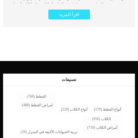
نتيجة مجموعة من الاسباب سنتعرف عليها من خلال المقال التالى. يمكن للكلاب أن تواجه
مشكلة في الأطراف الأمامية (يشار إليها أحيانًا باسم قلع الضفيرة العضدية) يطلق على
اقرأ المزيد
هذه الاصابة هذا الاسم غالبا بين الاطباء والمختصين فى مجال الطب البيطرى, بينما بين
مالكى الكلاب والاشخاص العاديين فغالبا ما يطلق عليها اصابات الساق الامامية. يمكن ان
يحدث هذه الحالة نتيجة القفز من مكان مرتفع او التعرض لحادث سيارة او اى اصابة تؤثر
على الحبل الشوكى عند الكلب. اقرا ايضا: مشاكل العظام التى تؤثر على الكلاب كما
يمكن ان يتأثر بهذه الحالة الصحية القطط والكلاب على حدا سواء ترتبط هذه الحالة
بمجموعة من العلامات اشهرها هو الصراخ والتألم عند الحركة او اللعب او الجرى. غالبًا ما
تظهر الكلاب التي تعاني من هذه الحالة ضعفًا عضليًا ، وغيابًا لإدراك الألم ، وفقدان حركة
الكتف ، وعدم القدرة على وضع وزن على كفوفها. اسباب قلع الضفيرة العضدية عند
الكلاب غالبًا ما يكون السبب الأكثر شيوعًا لإصابة الساق الأمامية هو حادث طريق أو
السقوط من مكان مرتفع. اقرا ايضا: علاج فرط نمو العظام عند الكلاب تشخيص الطبيب
البيطرى لحالة الكلب يمكن استخدام التصوير بالرنين المغناطيسي (MRI)او التصوير
المقطعي بالكمبيوتر (CT) لفحص جسم الكلب […]
تصنيفات
القطط
(768)
امراض القطط
(488)
أنواع القطط
(170)
أنواع الكلاب
(229)
الكلاب
(916)
أمراض الكلاب
(710)
تربية الحيوانات الأليفة في المنزل
(26)