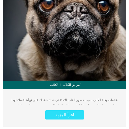
أمراض الكلاب
الكلاب
علامات وفاة الكلب بسبب قصور القلب الاحتقانى قد تساعدك على تهيأة نفسك لهذا
الحدث, واتخاذ جميع احتياطتك انت وباقى افراد الاسرة. يعتبر مرض قصور القلب
الاحتقانى من اخطر الحالات المرضية التى يمكن ان يتعرض لها جميع الكائنات الحية بما فى
اقرأ المزيد
ذلك الكلاب والقطط. كما ان القلب يعتبر عضوا رئيسيا فى جسم الكلاب, واى قصور به
يعتبر قصور فى باقى اجزاء الجسم. يحدث قصور القلب الاحتقاني (CHF) عندما يكون
القلب غير قادر على ضخ الدم بشكل كافٍ في جميع أنحاء الجسم. ينتج عن ذلك عودة