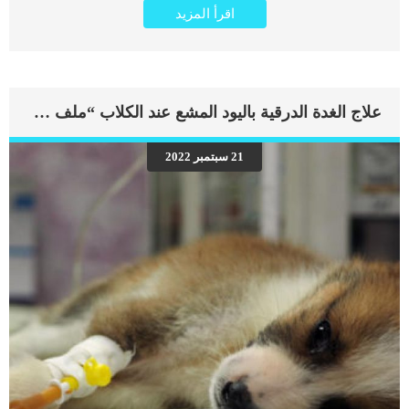
اقرأ المزيد
الملايين. تتنوع القطط وسلالاتها وكذلك يختلف سلوكها من سلالة إلى أخرى، وكذلك
تختلف اعمار القطط مابين بعضها البعض. كم تعيش القطط تعيش القطط في المتوسط
بين 4 سنوات و 18 عام. حيث ان هناك العديد من القطط المنزلية التي تخطت عمر ال 18
عشر عام سواء في مصر او الوطن العربي او العالم. اعمار القطط قد تطول او تقصر بناء
على عدة عوامل، اهمها درجة العناية والاهتمام بها و الظروف التي تعيش فيها على سبيل
المثال فإن قطط الشارع لا تعيش لمدد طويلة بسبب قلة الرعاية، وعلى العكس فالقطط
علاج الغدة الدرقية باليود المشع عند الكلاب “ملف كامل”
المنزلية تعيش لسنوات طويلة هناك من القطط من تعيش سنوات قليلة من ثلاثة إلى
أربعة سنوات وهناك القطط المعمرة التي تتخطى عمر الخمسة عشر عاما. في هذا
الموضوع سنوضح لكم الكثير من المعلومات عن طريقة تحديد متوسط عمر القطط
21 سبتمبر 2022
وكيفية معرفة كم يعيش القط بالتقريب. كما سنوضح لكم العمر الافتراضي للقطط و العمر
المناسب للتزاوج. العمر الافتراضي للقطط الشيرازي أو القطط المنزلية تعيش القطط
الشيرازي او المنزلية مابين 12 إلى 16 عام […]