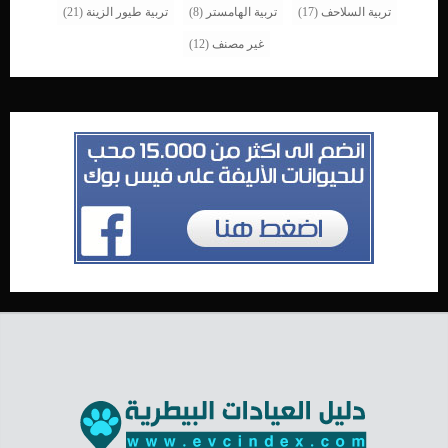
تربية السلاحف
(17)
تربية الهامستر
(8)
تربية طيور الزينة
(21)
غير مصنف
(12)