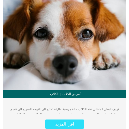
أمراض الكلاب
الكلاب
نزيف البطن الداخلى عند الكلاب حالة مرضية طارئة تحتاج الى التوجه السريع الى قسم
الطوارئ فى المستشفى البيطرى القريبة منك. تعرف هذه الحالة بين مجال الطب
البيطرى باسم الـ Hemoabdomen كما ان النزيف الداخلي هو بالضبط ما يبدو عليه فقدان
اقرأ المزيد
الدم الذي يحدث داخل جسم الكلب. النزيف بشكل عام حالة خطيرة, اما الداخلى فهو