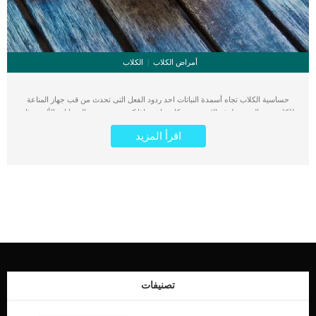
أمراض الكلاب
الكلاب
حساسية الكلاب تجاه أسمدة النباتات احد ردود الفعل التى تحدث من قب جهاز المناعة
للكلب عند التعرض لهذه الاسمدة بشكل مباشر. اذا كنت تحب تربية الحيوانات الأليفة مثل
الكلاب فمن المتوقع ان تكون شخصا مهتما بالزراعة وتملك حديقة صغيره تهتم بها. كن
اقرأ المزيد
حذرا من بعض المكونات المستخدمة فى الزراعة فيمكن ان تضر بصحة كلبك دون ان
تتوقع ذلك. كما يعتقد البعض ان أسمدة النبات مفيدة للكلاب وهذا الاعتقاد صحيح فبعضا
منها لا يضر الكلب اطلاقا لكن البعض الاخر يمكن ان يكون مميتا اذا تناوله الكلب بشكل
مباشر. اقرأ ايضا: ما هى اعراض حساسية الصويا عند الكلاب ؟ من الممكن ان يتأثر كلبك
بهذه هالسماد عند تناولها بشكل مباشر او لمسها عند المشى عليها فتسبب له حكة وتهيج
فى وسادات القدم. كما انه يمكن ان يقوم بتناول العشب المرشوش بهذه السماد لتوه.
يمكن اعتبار أي تفاعل تجاه التعرض للأسمدة العشبية بمثابة حساسية ، ولكن من المحتمل
أن يكون تفاعلًا سامًا مع المواد الكيميائية الموجودة في المنتج نفسه. على الرغم من أن
معظم الأسمدة العشبية تنص على أنها آمنة بمجرد جفافها ، إلا أن كلبك قد يتأثر بتناول أو
لعق العشب. كما ان هذه الاسمدة خطيرة جدا على حياة الكلب ولا تتوقف عن كونها احد
مسببات الحساسية فقط بل يمكن ان تسبب […]
تصنيفات