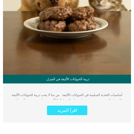
تربية الحيوانات الأليفة في المنزل
أساسيات التغذية السليمة في الحيوانات الأليفة من منا لا يحب تربية الحيوانات الأليفة
الجميلة التي تضفي بهجة وسعادة على المنزل؟ بالتأكيد جميعنا يعشق هذه الحيوانات
الجميلة ويسعى إلى تربية إحداها في المنزل كالأسماك والعصافير والقطط والكلاب وغيرها
اقرأ المزيد
من الحيوانات الأليفة الأخرى، وكما نعلم أن هذه الحيوانات غالبًا ما تحتاج إلى رعاية خاصة
واهتمام كبير حتى تستطيع العيش واستكمال حياتها بشكل طبيعي، وتختلف الأطعمة التي
يحتاجها الحيوان عن غيره من الحيوانات الأليفة الأخرى وذلك على حسب حاجة كل حيوان
من العناصر الغذائية اللازمة له حتى يستطيع النمو بشكل صحي وفعال. فمثلاً تحتاج
القطط إلى الأطعمة التي تحتوي على الكثير من البروتينات التي تصل نسبتها إلى خمسة