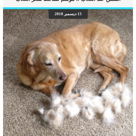
الجزء المصاب من جسم الكلب فيشجع على زيادة العناصر الغذائية إلى هذا المكان
ويسرع من عملية الشفاء. تتضمن جلسات العلاج المغناطيسى العديد من المميزات فهى
15 ديسمبر 2018
غير مكلفة ويمكن تطبيقها على معظم الإصابات التى يمكن ان تصيب الكلب. إجراءات
تطبيق العلاج المغناطيسى لكلبك فى البداية عليك ان تعرف ان هناك طريقتان لتطبيق هذا
العلاج الاولى: استخدام المغناطيس نفسه من خلال قضبان وخرز وشرائط, حيث يتم لصق
القضبان المغناطيسية على المنطقة المصابة لفترة زمنية محددة من […]