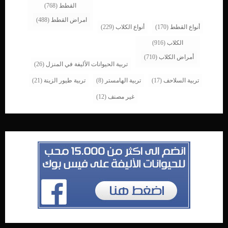
القطط
(768)
امراض القطط
(488)
أنواع القطط
(170)
أنواع الكلاب
(229)
الكلاب
(916)
أمراض الكلاب
(710)
تربية الحيوانات الأليفة في المنزل
(26)
تربية السلاحف
(17)
تربية الهامستر
(8)
تربية طيور الزينة
(21)
غير مصنف
(12)