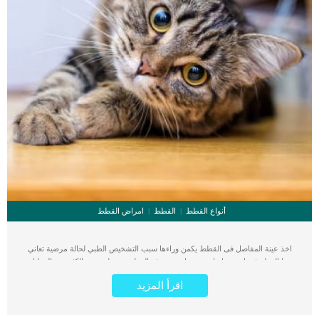
أنواع القطط
القطط
امراض القطط
اخذ عينة المفاصل فى القطط يكمن وراءها سبب التشخيص الطبي لحالة مرضية تعاني
منها القطة فى احد مفاصل جسدها. تعتبر هذه العملية بسيطة تشبه الكثير من العمليات
التى يقوم بها الأطباء بهدف اخذ عينة من نسيج داخل جسم القطة. عندما تظهر على
اقرأ المزيد
قطتك تغيرات جسدية فى الحركة والمشى وتفقد قدرتها على الحركى فتوجه بها الى
العيادة البيطرية. اقرا ايضا: الاعتناء بالقطط البالغة “معلومات شاملة” سيقوم الطاقم
الطبي بالكشف والفحص الشامل ولكنه لا يتمكن من السبب الحقيقي والدقيق وراء