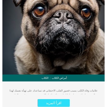
أمراض الكلاب
الكلاب
علامات وفاة الكلب بسبب قصور القلب الاحتقانى قد تساعدك على تهيأة نفسك لهذا
الحدث, واتخاذ جميع احتياطتك انت وباقى افراد الاسرة. يعتبر مرض قصور القلب
الاحتقانى من اخطر الحالات المرضية التى يمكن ان يتعرض لها جميع الكائنات الحية بما فى
اقرأ المزيد
ذلك الكلاب والقطط. كما ان القلب يعتبر عضوا رئيسيا فى جسم الكلاب, واى قصور به