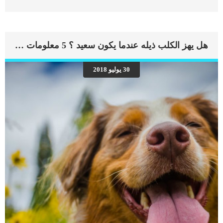
يعتبر قصور فى باقى اجزاء الجسم. يحدث قصور القلب الاحتقاني (CHF) عندما يكون
القلب غير قادر على ضخ الدم بشكل كافٍ في جميع أنحاء الجسم. ينتج عن ذلك عودة
الدم إلى الرئتين وتراكم السوائل في تجاويف الجسم ، مما يقيد القلب والرئتين ويمنع
تدفق الأكسجين الكافي في جميع أنحاء الجسم. اقرا ايضا: اعراض وعلامات تضخم القلب
عند الكلاب فى هذا المقال سنطلعك على بعض العلامات التي تشير إلى أن كلبك قد
هل يهز الكلب ذيله عندما يكون سعيد ؟ 5 معلومات خاطئة عن الكلاب
اقترب من مرحلة يحتافيها إلى رعاية المسنين أو قد تفكر في القتل الرحيم. يمكننا اختصار
هذه العلامات على شكل مجموعة من المراحل التى يتدرجها الكلب الى ان يصل الى
النهاية. اهم علامات وفاة الكلاب بسبب قصور القلب الاحتقانى كما ذكرنا ستكون هذه
30 يوليو 2018
العلامات عبارة عن مراحل متدرجة الى المرحلة الاخيرة وهى الوفاة. _المرحلة الاولى,
تظهر ان الكلب معرض لخطر الإصابة بسرطان القلب ، ولكن ليس لديه أعراض ولا
تغييرات في القلب. _المرحلة الثانية,يعاني الكلب […]