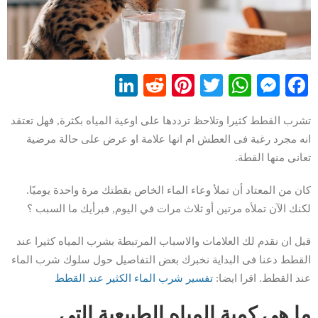
LinkedIn
Reddit
Pinterest
WhatsApp
Twitter
Messenger
Facebook
تشرب القطط كثيرا وتلاحظ ترددها على اوعية المياه بكثرة, فهل تعتقد
انه مجرد رغبة فى العطش ام انها علامة او عرض على حالة مرضية
تعانى منها القطة.
كان من المعتاد أن تملأ وعاء الماء الخاص بقطتك مرة واحدة يوميًا.
لكنك الآن تملأه مرتين أو ثلاث مرات في اليوم, فبرأيك ما السبب ؟
قبل ان نقدم لك العلامات والاسباب المرتبطة بشرب المياه كثيرا عند
القطط دعنا فى البداية نخبرك بعض التفاصيل حول سلوك شرب الماء
عند القطط. اقرا ايضا:
تفسير شرب الماء الكثير عند القطط
ما هى كمية المياه الطبيعية التى