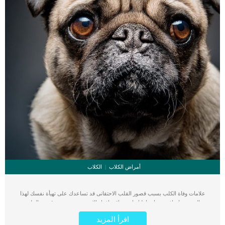
أمراض الكلاب
الكلاب
علامات وفاة الكلب بسبب قصور القلب الاحتقانى قد تساعدك على تهيأة نفسك لهذا
الحدث, واتخاذ جميع احتياطتك انت وباقى افراد الاسرة. يعتبر مرض قصور القلب
الاحتقانى من اخطر الحالات المرضية التى يمكن ان يتعرض لها جميع الكائنات الحية بما فى
اقرأ المزيد
ذلك الكلاب والقطط. كما ان القلب يعتبر عضوا رئيسيا فى جسم الكلاب, واى قصور به