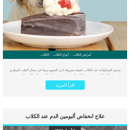
أمراض الكلاب
أنواع الكلاب
الكلاب
تسمم الشيكولاته عند الكلاب حقيقة معروفة لدى الجميع سواء فى مجال الطب البيطري
او عند مالك الكلب. فى هذا المقال سوف نتعرف على كيفية علاج الكلب الذى تعرض
الى تسمم الشيكولاته وإجراءات الخطة العلاجية ومدى فاعليتها. اقرأ ايضا: مخاطر تناول
اقرأ المزيد
دواء زانكس للكلاب “xanax” أحد مكونات الشيكولاتة وهو الـ Theobromine هو المادة
المؤدية إلى التسمم فى جسم الكلب. قد تفاقم حالات تسمم الكلاب بالشيكولاتة وتصل
إلى الموت. كما تحتوى الشيكولاتة الداكنة على اعلى كمية من الـ Theobromine والذى
اذا تناولها الكلب حتى ولو مكعب شيكولاتة صغير جدا تؤدى الى التسمم. بينما نجد أن
الشيكولاتة البيضاء تحتوى على نسبة أقل من مادة الـ Theobromine عن الشيكولاتة
الداكنة. رغم ذلك تتسبب الشيكولاتة البيضاء ايضا فى اصابة الكلاب بمضاعفات صحية
علاج انخفاض ألبومين الدم عند الكلاب
شديدة للكلاب الكبيرة وموت الجراء. نجد انه سيحتاج الكلب إلى تناول ما بين 100 و 250
مجم من الشوكولاتة لكل كيلوجرام من وزنه حتى تحدث له السمية. من المؤسف ان
الكلاب كائنات انتهازية تأكل أكبر كمية ممكنة من الطعام الذى تجده او تحصل عليه