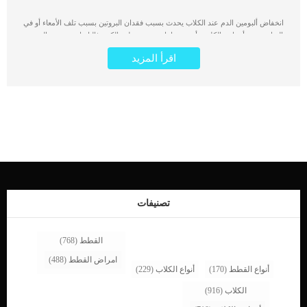
انخفاض ألبومين الدم عند الكلاب يحدث بسبب فقدان البروتين بسبب تلف الأمعاء أو في
البول بسبب أمراض الكلى ، أو نقص إنتاجه بسبب تلف الكبد. غالبا ما ينتج نقص البروتين
المزمن بسبب مرض اساسى يعانى منه الكلب. يجب أن يكون الألبومين متوازنًا بشكل
اقرأ المزيد
صحيح لا هذا مطلوب لمنع السوائل من التسرب من الأوعية الدموية ومن ثم تتراكم في
البطن أو الرئتين. كما يعرف انخفاض ألبومين الدم أيضًا باسم نقص ألبومين الدم. اقرأ
ايضا: ما هو فقر الدم التجديدى عند الكلاب ؟ فى البداية عليك ان تعرف ما هو الألبومين,
الألبومين هو بروتين في الجسم ينتج في الكبد والغرض منه هو نقل الجزيئات ولكن الأهم
من ذلك منع السوائل من التسرب إلى الأنسجة الأخرى في الجسم. اعراض انخفاض
ألبومين الدم فى الكلاب تورم الأطراف ، مثل الساقين والكفوف التقيؤ ضعف إسهال
انتفاخ البطن صعوبة في التنفس اقرأ ايضا: الساركوما الدموية فى الطحال والكبد عند
الكلاب الاسباب الكامنة خلف انخفاض ألبومين الدم عدم تناول البروتينفقدان البروتين فى
القناة الهضميةسوء التغذيةالسرطانالتهاب الامعاءعدوىالتهاب البنكرياسفقدان الدم
الغزيرسوائل البطن اقرأ ايضا: علامات انخفاض الدورة الدموية عند الكلاب تشخيص
الطبيب البيطرى لحالة الكلب توجه الى العيادة البيطرية فى حالة اكتشاف الاعراض
المذكورة سابقا على كلبك. بامكانك مناقشة الحالة الصحية الكاملة لكلبك مع الطبيب
تصنيفات
البيطرى واخباره بجميع التفاصيل […]
القطط
(768)
امراض القطط
(488)
أنواع القطط
(170)
أنواع الكلاب
(229)
الكلاب
(916)