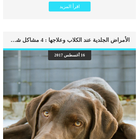
الحالة عليك اولا ان تعلم مدى اهمية الوظائف التى يقوم بها فى جسم الكلب يلعب نخاع
اقرأ المزيد
العظم دورًا محوريًا في نشأة الخلايا المهمة وتجديدها باستمرار مثل خلايا الدم الحمراء
والخلايا الحبيبية أو خلايا الدم البيضاء والصفائح الدموية. بمجرد أن تصل هذه الخلايا إلى
نقطة النضج ، يتم إطلاقها من النخاع في مجرى الدم. يتم إطلاق ما يصل إلى ثلاثة ملايين
خلية دم حمراء في الثانية في الدورة الدموية ، مما يدل على الحجم الكبير من العمل الذي
يقوم به نخاع العظام في الحفاظ على أعداد هذه الخلايا ضمن النطاقات الطبيعية في
الجسم. فقر الدم اللاتنسجى عند الكلاب يعتبر حالة مرضية ناتجة عن عدم قدرة نخاع
الأمراض الجلدية عند الكلاب وعلاجها : 4 مشاكل شائعة
العظم على تجديد خلايا الدم. حيث يشير مصطلح اللاتنسج إلى خلل وظيفي في أحد
الأعضاء ، ويشير فقر الدم إلى نقص خلايا الدم الحمراء. يتم استبدال النخاع العظمي
الطبيعي بنسيج دهني وبالتالي يتم منعه من إطلاق العدد المطلوب من كرات الدم البيضاء ،
16 أغسطس 2017
كرات الدم الحمراء ، والصفائح الدموية مما يؤدي إلى انخفاض إجمالي هذه الخلايا فى
الدم. تقوم خلايا الدم الحمراء بالعديد من الوظائف […]