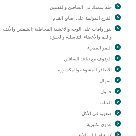
جلد سميك في الساقين والقدمين
القرح المؤلمة على أصابع القدم
بثور وآفات على الوجه والأغشية المخاطية (الشفتين والأنف
والفم والأعضاء التناسلية والحلق)
النمو البطيء
الوقوف مع تباعد الساقين
الأظافر المشوهة والمكسورة
إسهال
خمول
اكتئاب
صعوبة في الأكل
عدوى بكتيرية
كثرة إفرازات الأنف