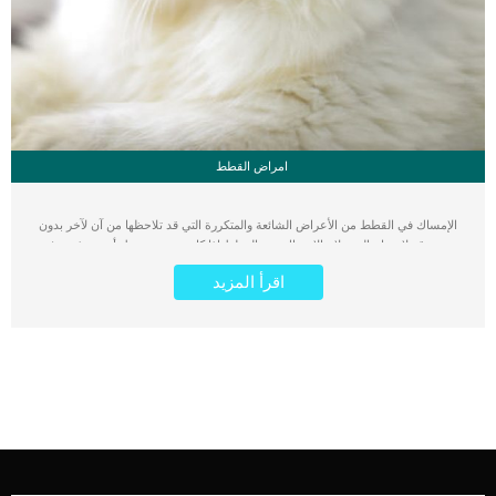
امراض القطط
الإمساك في القطط من الأعراض الشائعة والمتكررة التي قد تلاحظها من آن لآخر بدون
سبب. قد لا تحتاج إلى علاج الإمساك عند القطط إذا كان عرض بسيط يأتي و يذهب في
فترة قصيرة، لكن في بعض الأحيان قد يكون الإمساك مؤشر على مرض خطير لقطتك.
اقرأ المزيد
قد يدل الإمساك على مشاكل خطيرة عند قطتك تحتاج إلى تدخل سريع بواسطة الطبيب
البيطري، لذلك سنذكر لك طرق علاج الإمساك في القطط و كذلك أعراضه بالتفصيل.
أعراض الإمساك عند القطط .. كيف أعرف أن قطتي عندها إمساك ؟ سواء إذا كانت
قطتك تعاني من الإمساك، أو كانت تعاني من صعوبة التبرز. إذا لاحظت أن قطتك لا تتبرز
طوال اليوم، فهناك احتمال لإصابتها بالإمساك. في الطبيعي فإن القطط تتبرز على الأقل
مرة يوميا وغير ذلك قد يعتبر من أعراض الإمساك عند القطط والتي تكون كالتالي: إذا لم
تقم القطط بالتبرز خلال 24 ساعة، أو إذا قامت بالتبرز كل 48 أو 72 ساعة. إذا لاحظت أن
براز القطة صلب جدا بحيث أنه لا يلتصق بالرمل في الليتر بوكس. قلة شرب الماء، وقلة
الشهية أو الخوف من الأكل. ملاحظة زيادة القئ عند قطتك. بكاء القطة أثناء التبرز، أو
التبرز بكميات قليلة جدا وبعد معاناة. أسباب حدوث الإمساك في القطط يقول الخبراء
البيطريين أن أي […]