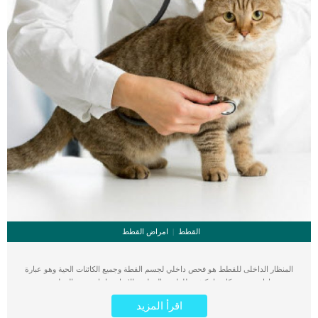
القطط
امراض القطط
المنظار الداخلى للقطط هو فحص داخلي لجسم القطة وجميع الكائنات الحية وهو عبارة
عن اداة مزودة بكاميرا تكشف للطبيب البيطرى الاصابة داخل جسم القطة. تتميز
المناظير الاستكشافية بقدرتها على فحص الاعضاء الداخلية في الكائنات الحية، وفي
اقرأ المزيد
القطط تعد الجراحة الاستكشافية بالمنظار من وسائل التشخيص المتقدمة. يساعد المنظار