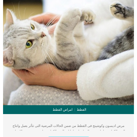
القطط
امراض القطط
مرض اديسون وكوشينج فى القطط من ضمن الحالات المرضية التى تتأثر بعمل وانتاج
الغدد الكظرية داخل جسم القطة. اضطرابات الغدد الكظرية واحدة من ضمن الاسباب
الكامنة خلف مرض اديسون وكوشينج فى القطط. كما ان هذه الاضطرابات تؤثر على