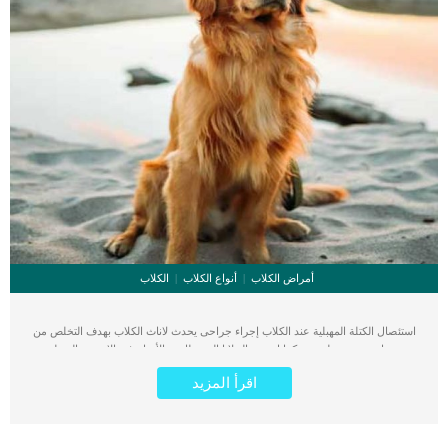
أمراض الكلاب
أنواع الكلاب
الكلاب
استئصال الكتلة المهبلية عند الكلاب إجراء جراحى يحدث لاناث الكلاب بهدف التخلص من
ورم او عدوى خطيرة. كما ان نمو الخلايا السرطانية والأورام فى الانسجة المهبلية
للكلاب أمر منتشر وشائع الحدوث. تختلف هذه الكتل في الحجم والملمس ويمكن أن تكون
اقرأ المزيد
بيضاء أو سمراء أو رمادية اللون. اقرأ ايضا: صديد الرحم عند الكلاب “البيومترا” كما يمكن
أن تكون بطيئة النمو أو تتطور بسرعة ويمكن أن تتشكل داخل أو خارج الأنسجة المهبلية
عند الكلب. تتفاقم الاصابة الى ان تصل الى تقرح هذه الكتلة مسببة ألم وانزعاج شديد
جدا للكلبة كما تعطى مساحة للعدوى. النزيف وصعوبة التبول والبول المدمم وفرط لعض