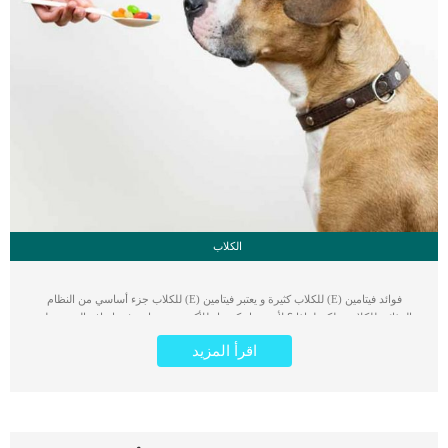
الكلاب
فوائد فيتامين (E) للكلاب كثيرة و يعتبر فيتامين (E) للكلاب جزء أساسي من النظام
الغذائي للكلاب. ولكن لماذا ؟ لأنه يعمل كمضاد للأكسدة ويساعد في ايقاف الضرر على
الخلايا بسبب بعض تفاعلات الجسم. لفهم دور هذا النوع من الفيتامينات في الجسم، نحتاج
اقرأ المزيد
إلى الخوض في التفاعلات بين الجذور الحرة ومضادات الأكسدة. ما هي الجذور الحرة
ولماذا هي ضارة لجسم كلبك ؟ هي مجموعة من الذرات التي تحتوي على الأكسجين
والإلكترونات التي يمكن أن تلحق الضرر بأغشية الخلايا والبروتينات والحمض النووي وأجزاء
أخرى من الجسم. إن الجذور الحرة هي جزء طبيعي من عمليات التمثيل الغذائي التي تنتج
الطاقة داخل الجسم، ولكن يمكن أيضًا إنتاجها بمعدل أكبر عندما يكون الحيوان الأليف
مريضًا أو معرضًا للسموم أو كبير في السن. مشكلة الجذور الحرة هي أن لها بنية كيميائية