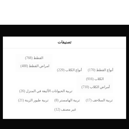
المنطقة التناسلية عند الكلاب من ضمن اعراض إصابة الكلبة بكتلة مهبلية مسرطنة. اذا تم
تشخيص حالة كلبك واتخذ الطبيب البيطرى قرارا باستئصال الكتلة المهبلية فاستكمل قراءة
هذا المقال. يستخدم الاستئصال الجراحي المقترن باستئصال المبيض والرحم لعلاج هذه
الكتلة المهبلية عند الكلب. التعقيم فى هذه الحالة امر هام وضرورى جدا, لان الكتلة
المهبلية تكونت نتيجة فرط انتاج بعض الهرمونات. يجب ان تتم هذه الجراحة على يد خبير
بيطرى وفى عيادة بيطرية مجهزة ومتكاملة. إجراءات استئصال الكتلة المهبلية عند الكلاب
تحتاج هذه العملية الى وضع الكلب تحت التخدير العاميجب التأكد من عدم وجود اى عوائق
صحية تصيب القلب او الجهاز التنفسى.بعد ظهور إيجابية […]
تصنيفات
القطط
(768)
امراض القطط
(488)
أنواع القطط
(170)
أنواع الكلاب
(229)
الكلاب
(916)
أمراض الكلاب
(710)
تربية الحيوانات الأليفة في المنزل
(26)
تربية السلاحف
(17)
تربية الهامستر
(8)
تربية طيور الزينة
(21)
غير مصنف
(12)