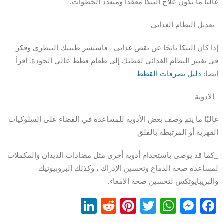
غالبا ما يكون علاج البيكا معقدا ومتعدد الخطوات.
_تعديل النظام الغذائى
إذا كان البيكا ناتجًا عن نقص غذائي ، فاستشر طبيبك البيطري وفكر
في تغيير النظام الغذائي لقطتك إلى طعام قطط عالي الجودة. اقرأ
ايضا:
دليل تصرفات القطط
_الادوية
غالبًا ما يتم وصف بعض الأدوية للمساعدة في القضاء على السلوكيات
القهرية أو المرتبطة بالقلق
_كما قد يوصى باستخدام أدوية أخرى مثل مضادات الديدان والمكملات
لمساعدة صحة الدماغ وتحسين الإدراك ، وكذلك البروبيوتيك
والبريبايوتكس لتحسين صحة الأمعاء.
LinkedIn
Reddit
Pinterest
WhatsApp
Twitter
Messenger
Facebook