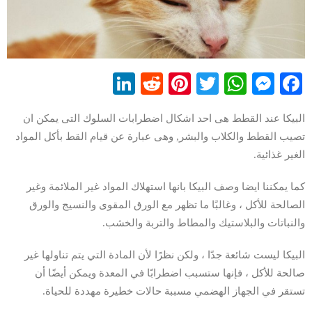
LinkedIn
Reddit
Pinterest
WhatsApp
Twitter
Messenger
Facebook
البيكا عند القطط هى احد اشكال اضطرابات السلوك التى يمكن ان
تصيب القطط والكلاب والبشر, وهى عبارة عن قيام القط بأكل المواد
الغير غذائية.
كما يمكننا ايضا وصف البيكا بانها استهلاك المواد غير الملائمة وغير
الصالحة للأكل ، وغالبًا ما تظهر مع الورق المقوى والنسيج والورق
والنباتات والبلاستيك والمطاط والتربة والخشب.
البيكا ليست شائعة جدًا ، ولكن نظرًا لأن المادة التي يتم تناولها غير
صالحة للأكل ، فإنها ستسبب اضطرابًا في المعدة ويمكن أيضًا أن
تستقر في الجهاز الهضمي مسببة حالات خطيرة مهددة للحياة.