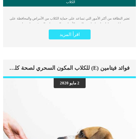
الكلاب
تعتبر النظافة من أكثر الأمور التي تساعد على حماية الكلاب من الأمراض والمحافظة على
صحتها لنضمن لها حياة طويلة بعيدًا عن الأمراض والفيروسات التي قد تصاب بها وتقضي
عليها. لذلك يجب علينا الاهتمام بتنظيف الكلب من وقت لآخر لمنع انتشار الجراثيم
اقرأ المزيد
والأمراض وتطهيره من الطفيليات والبكتيريا التي تكون عالقة به، والنظافة تساعد الكلب
أيضًا على التخلص من الروائح الكريهة التي تكون موجودة به. عند تنظيفك لكلبك تضمن
لنفسك وله حياة صحية آمنة بعيدًا عن الأمراض والعدوى، وسوف نقدم لك اليوم مجموعة
من النصائح للحفاظ على نظافة الكلاب وخاصة أثناء الاستحمام. استخدام الشامبو
المناسب في التنظيف يجب استشارة الطبيب البيطري بشأن الشامبو والبلسم المناسب
في تنظيف الكلاب، فلا يمكننا استخدام الشامبو العادي في تنظيف الكلاب نظرًا لاختلاف
فوائد فيتامين (E) للكلاب المكون السحري لصحة كلبك
سمك جلدها عن جلد الإنسان الذي يتميز بكونه رقيق وغير سميك. لذلك ينبغي استخدام
أنواع جيدة من الشامبو على أن تكون ذات تأثير فعال على جلد الكلب، وخاصة إذا كان
الكلب يعاني من عدة مشكلات وأمراض جلدية متعددة مثل الحكة الجلدية والالتهابات
2 مايو 2020
والبشرة الجافة، وليس من الضروري استخدام البلسم في تنظيف فرو الكلب يمكننا
الاكتفاء بتنظيفه باستخدام الشامبو فقط، إلا إذا كان الكلب يعاني من جفاف الشعر ففي
هذه الحالة ينصح باستخدام الشامبو. اقرأ أيضا: 7 نصائح تساعد في تنعيم شعر […]