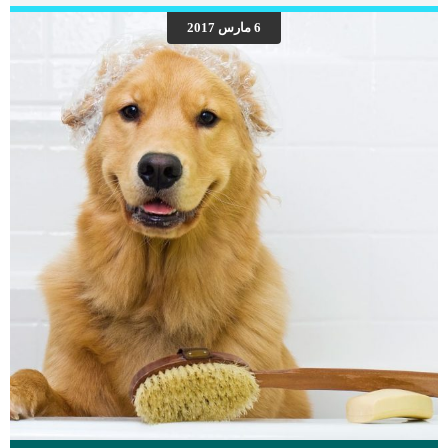
للحالة. هناك ايضا عدة خطط علاجية وادارية يمكننا وضعها بناء على حالة الكلب الصحية
6 مارس 2017
ومدى تأخر الحالة. علامات واعراض التليف الرئوى عند الكلاب زرقة خمول فقدان
الشهيةسعال ضيق في التنفس زيادة معدل التنفس والجهد التنفس من الفم المفتوحالهاث
العصبية اقرأ ايضا: خطورة سرطان الرئة عند الكلاب […]