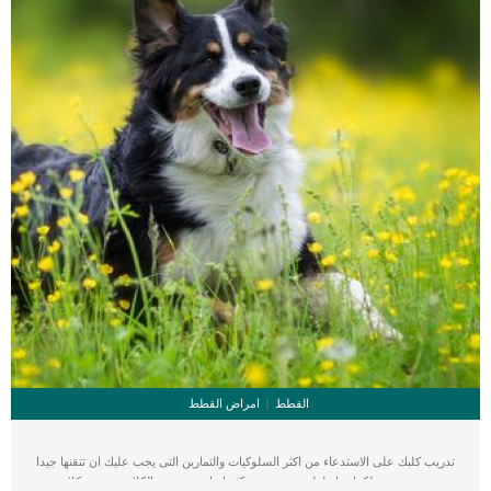
القطط
امراض القطط
تدريب كلبك على الاستدعاء من اكثر السلوكيات والتمارين التى يجب عليك ان تتقنها جيدا
معه حتى يتيح لكما حياة لطيفة ومتحررة. كثيرا ما نرى مربى الكلاب يقيدون كلابهم