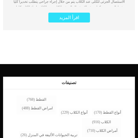
الاستئصال الجزئى للكلى عند الكلاب يتم من خلال إجراء جراحى يتطلب تخديرا كليا
بهدف ازالة ورم. كما يهدف الاستئصال الجزئى للكلى عند الكلاب إنقاذ الكلى كلها من
التلف الدائم والحاجة إلى الاستئصال الكلى. هناك بعض الاورام التى تظهر منفردة لتصيب
اقرأ المزيد
جزء محدد فى الكلى او بعض الانسجة. تتم معالجة هذه الأورام المنفردة من خلال عملية
الاستئصال الجزئى للكلى عند الكلاب. يعتبر سرطان الكلى اصابة نادرة الحدوث بين
الكلاب, ولكنها عندما تحدث تتطلب الازالة الفورية للورم حتى لا ينتشر فى الجسم. رغم
ان الاستئصال سواء كلى أو جزئى سيؤدى الى حدوث مضاعفات صحية للكلب على
المدى القريب أو البعيد الا أنه ينقذه من الموت. اقرا ايضا: ما هو العلاج الضوئى عند
الكلاب ؟ بعض الاطباء يفضلون الازالة الكاملة للكلى المصابة لتجنب تكرار الإصابة
والاعتماد على وجود كلية اخرى يمكن ان تؤدي الوظيفة. تحتاج هذه العملية الى دقة
شديدة حتى لا يترك الطبيب البيطرى اى نسيج مسرطن, وتتكرر الإصابة. تكمن خطورة
هذه العملية الجراحية فى احتياجها لوضع الكلب تحت التخدير الكلى. التخدير الكلى يتطلب
تمتع الكلب بقدرة صحية وعدم قصور عضلة القلب والجهاز التنفسى على الاقل. إيجابية
نتائج التحاليل الروتينية الخاصة بوضع الكلب تحت التخدير الكلى هى التى تجعل الطبيب
البيطري يتخذ قرارا بإجراء عملية الاستئصال الجزئى للكلى عند الكلب. إجراءات […]
تصنيفات
القطط
(768)
امراض القطط
(488)
أنواع القطط
(170)
أنواع الكلاب
(229)
الكلاب
(916)
أمراض الكلاب
(710)
تربية الحيوانات الأليفة في المنزل
(26)