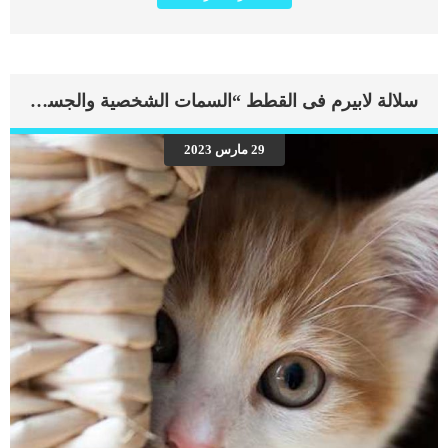
بالحساسية؟ نعم، يمكن أن تصاب الكلاب بالحساسية مثل البشر، وكثيراً ما تسبب المواد
الموجودة في حبوب اللقاح، ووبر الحيوانات، والنباتات، والحشرات الحساسية. كما يمكن
للكلاب أن تصاب بحساسية تجاه الطعام والأدوية أيضاً. هذه الأنواع من الحساسية قد
تسبب أعراضاً مثل الحكة الشديدة، والخدش، والانزعاج الشديد، والطفح الجلدي،
والعطس، والأعين الدامعة، وعض الكف، والتهاب الجلد. كما يحدث في بعض حالات
سلالة لابيرم فى القطط “السمات الشخصية والجسدية”
الحساسية أن تصاب الكلاب بالتهاب الجلد أو الإكزيما، والذي عادة ما يصاحب الحساسية.
اقرأ: الأمراض الجلدية عند الكلاب وعلاجها : 4 مشاكل شائعة 5 وصفات طبيعية في علاج
حساسية الجلد عند الكلاب 7 علامات تدل على تقدم الكلاب في العمر مرض الإكزيما
29 مارس 2023
في الكلاب الأسباب و العلاج التهاب الجلد أو مرض الإكزيما عند الكلاب هو مرض جلدي
مزمن يسبب الالتهاب وهو مصاحب للحساسية. ومن بين أمراض الجلد التي تسببها
الحساسية هو ثاني أكثرها شيوعاً. ردود الفعل الحساسية هذه قد تسببها أشياء غير ضارة
في […]