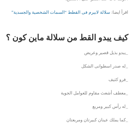
اقرأ ايضا:
سلالة لابيرم فى القطط “السمات الشخصية والجسدية”
كيف يبدو القط من سلالة ماين كون ؟
_يبدو بذيل قصير وعريض
_له صدر اسطوانى الشكل
_فرو كثيف
_معطف أشعث مقاوم للعوامل الجوية
_له رأس كبير ومربع
_كما يملك عينان كبيرتان ومربعتان