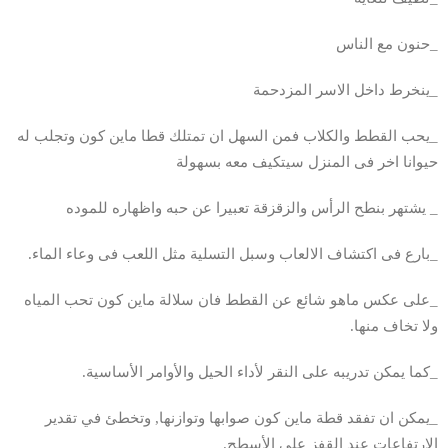
_حنون مع الناس
_ينخرط داخل الاسر المزدحمة
_يحب القطط والكلاب فمن السهل ان تمتلك قطا ماين كون وتجلب له
حيوانا اخر فى المنزل سيتكيف معه بسهولة
_ يشتهر بنطح الرأس والزقزقة تعبيرا عن حبه واظهاره للموده
_بارع فى اكتشاف الالعاب وسبل التسلية مثل اللعب فى وعاء الماء.
_على عكس ماهو شائع عن القطط فان سلالة ماين كون تحب المياه
ولا تخاف منها.
_كما يمكن تدريبه على النقر لأداء الحيل والأوامر الأساسية.
_يمكن ان تفقد قطة ماين كون صوابها وتوازنها, وتخطئ في تقدير
الارتفاعات عند القفز على الأسطح.