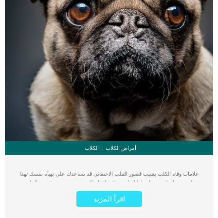
أمراض الكلاب
الكلاب
علامات وفاة الكلب بسبب قصور القلب الاحتقانى قد تساعدك على تهيأة نفسك لهذا
الحدث, واتخاذ جميع احتياطتك انت وباقى افراد الاسرة. يعتبر مرض قصور القلب
الاحتقانى من اخطر الحالات المرضية التى يمكن ان يتعرض لها جميع الكائنات الحية بما فى
اقرأ المزيد
ذلك الكلاب والقطط. كما ان القلب يعتبر عضوا رئيسيا فى جسم الكلاب, واى قصور به
يعتبر قصور فى باقى اجزاء الجسم. يحدث قصور القلب الاحتقاني (CHF) عندما يكون
القلب غير قادر على ضخ الدم بشكل كافٍ في جميع أنحاء الجسم. ينتج عن ذلك عودة