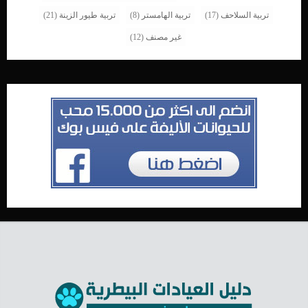
تربية السلاحف
(17)
تربية الهامستر
(8)
تربية طيور الزينة
(21)
غير مصنف
(12)