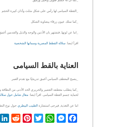
_كما ان له جسم طويل ونحيل ورقيق
_القطة السيامى لها رأس على شكل مثلث وآذان كبيرة الحجم
_كما تملك عيون زرقاء بيضاوية الشكل
_اما عن لونها, فتشتهر بان الأذنين والوجه والذيل والقدمين أغ
اقرأ ايضا:
سلالة القطط المصرية وسماتها الشخصية
العناية بالقط السيامى
_يصبح المعطف السيامي أغمق تدريجيًا مع تقدم العمر.
_كما يتطلب معطفه القصير والحريري الحد الأدنى من النظافة وا
لحماية جسم القطة السيامى. اقرأ ايضا:
مقال شامل حول سلالة ا
اما عن التغذية, فيرجى استشارة
الطبيب البيطري
حول نوع النظام
dit
nterest
WhatsApp
Twitter
Messenger
Facebook