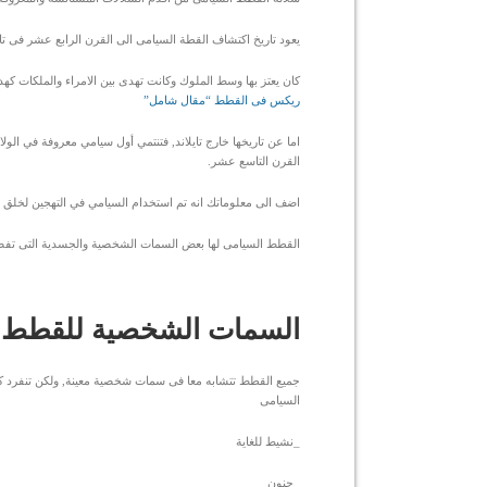
يعود تاريخ اكتشاف القطة السيامى الى القرن الرابع عشر فى تايل
كان يعتز بها وسط الملوك وكانت تهدى بين الامراء والملكات كهدي
ريكس فى القطط “مقال شامل”
اما عن تاريخها خارج تايلاند, فتنتمي أول سيامي معروفة في الو
القرن التاسع عشر.
اضف الى معلوماتك انه تم استخدام السيامي في التهجين لخلق سلالا
القطط السيامى لها بعض السمات الشخصية والجسدية التى تفصله
السمات الشخصية للقطط 
جميع القطط تتشابه معا فى سمات شخصية معينة, ولكن تنفرد 
السيامى
_نشيط للغاية
_حنون