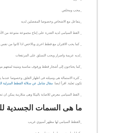
_محب ومخلص
_يتفاعل مع الاشخاص وخصوصا المفضلين لديه
_ القط السيامى لديه القدرة على إنتاج مجموعة متنوعة من ال
_ كما يحب الاقتران مع قطط اخرى وبالاخص اذا كانوا من نفس ا
_لديه عزيمة واصرار ويحب التسلق على المرتفعات
_كما يحتاجون إلى أشجار قطط ورفوف مناسبة ومتينة لمنعهم من
_ كثرة الاستمالة هى وسيلته فى اظهار القلق, وخصوصا عندما يت
تكون ثعلبة. اقرأ ايضا:
مقال شامل عن سلالة القطط المنزلية ال
_ القط السيامى معرض للاصابة بالبيكا وهى متلازمة يمكن ان تصيب
ما هى السمات الجسدية لل
_القطط السيامى لها مظهر آسيوي غريب