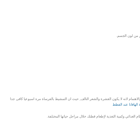
مق من لون الجسم.
لاهتمام لانه لا يكون القشرة والشعر التالف, حيث ان التمشيط بالفرساة مرة اسبوعيا كافى جدا
لهافانا عند القطط
 الغذائي وكمية التغذية لإطعام قطتك خلال مراحل حياتها المختلفة.
LinkedIn
Red
Pi