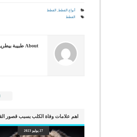
أنواع القطط
,
القطط
القطط
About طبيبة بيطرية
ا
27 يوليو 2023