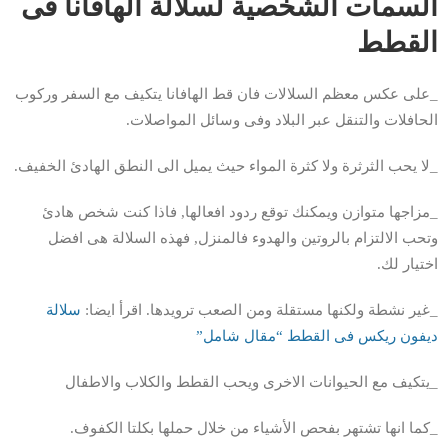
السمات الشخصية لسلالة الهافانا فى
القطط
_على عكس معظم السلالات فان قط الهافانا يتكيف مع السفر وركوب
الحافلات والتنقل عبر البلاد وفى وسائل المواصلات.
_لا يحب الثرثرة ولا كثرة المواء حيث يميل الى النطق الهادئ الخفيف.
_مزاجها متوازن ويمكنك توقع ردود افعالها, فاذا كنت شخص هادئ
وتحب الالتزام بالروتين والهدوء فالمنزل, فهذه السلالة هى افضل
اختيار لك.
_غير نشطة ولكنها مستقلة ومن الصعب ترويدها. اقرأ ايضا:
سلالة
ديفون ريكس فى القطط “مقال شامل”
_يتكيف مع الحيوانات الاخرى ويحب القطط والكلاب والاطفال
_كما انها تشتهر بفحص الأشياء من خلال حملها بكلتا الكفوف.