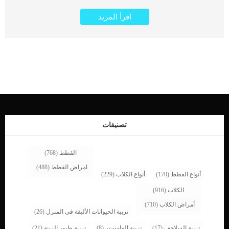
حادًا (قصيرًا وفوريًا أو مدته أقل من أسبوع واحد) أو مزمنًا (يستمر لفترة أطول من
اقرأ المزيد
أسبوع إلى أسبوعين). غالبًا ما لا يتم تشخيص السبب الكامن وراءه لأن الأعراض تختفي إما
بالحد الأدنى من العلاج، أو بدون علاج. كما يمكن أن تختلف علامات التهاب المعدة المزمن
من حيث التكرار والنوع وتتميز بوجود خلايا التهابية يتم تحديدها من خلال خزعة يتم فحصها
بواسطة طبيب بيطري. يشيع الالتهاب المعوى عند القطط من جميع السلالات والاعمار
ولكنها يشيع بكثرة بين القطط الصغيرة. اقرا ايضا: عملية تصحيح اوضاع الامعاء عند
القطط “Enteroplication” اعراض الالتهاب المعوى عند القطط قد تشمل أعراض التهاب
المعدة في القطط ما يلي: _القيء _قلة الشهية _ وجع بطن _الخمول _جفاف _براز
مدمم _فقدان وزن _اسهال الاسباب الكامنة خلف الالتهاب المعوى عند القطط _سوء
اتلغذية _تفاعلات الدواء _التسمم _الالتهابات الفيروسية والبكتيرية _الافراط فى تناول
الطعام _ضغط _ابتلاع اجسام غريبة _ورم _التهاب البنكرياس _قرحة المعدة اقرا ايضا:
عملية اغلاق الامعاء عند القطط واسبابها تشخيص الطبيب البيطرى لحالة القط سيعتمد
تشخيص هذا المرض على عمل العديد من الخطوات والاجراءات التشخيصية مثل:
تصنيفات
_فحوصات الدم: يساعد تعداد الدم الكامل […]
القطط
(768)
امراض القطط
(488)
أنواع القطط
(170)
أنواع الكلاب
(229)
الكلاب
(916)
أمراض الكلاب
(710)
تربية الحيوانات الأليفة في المنزل
(26)
تربية السلاحف
(17)
تربية الهامستر
(8)
تربية طيور الزينة
(21)