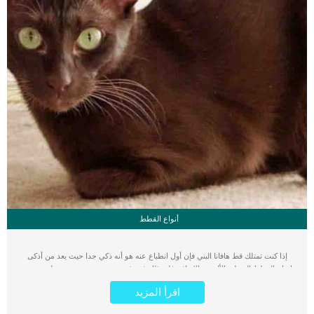
أنواع القطط
إذا كنت تمتلك قط هافانا البني فإن أول انطباع عنه هو أنه ذكي جدا حيث يعد من أذكى
انواع القطط المنزلية الأليفة، بالاضافة غلى ذلك فهو ذو حجم مميز و جسم عضلي رشيق.
يتمتع قط الهافانا البني “Havana Brown” بلون بني بالطبع كما هو واضح من اسمه، كما
اقرأ المزيد
يتميز بميزة مهمة وهي شكل الفك والوجه حيث يمتلك ملامح مميزة للغاية. ثالث مميزات
قط هافانا هو أذنيه، حيث يمتلك أذنين ذات شكل مميز وكبير، تنحني اذنية للأمام مضيفة