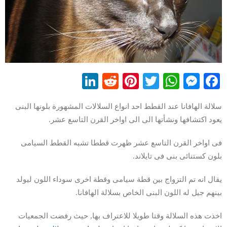
LinkedIn
Reddit
Pinterest
WhatsApp
Twitter
Messenger
Facebook
سلالة الهافانا عند القطط احد انواع السلالات المشهورة بلونها البنى
يعود اكتشافها ونشأتها الى الى اواخر القرن التاسع عشر.
فى اواخر القرن التاسع عشر ظهرت قططا تشبه القطط السيامى
بلون كستنائى بنى فى تايلاند.
يقال انه تم التزواج بين قطة سيامى وقطة اخرى سوداء اللون ليولد
بينهم جيل له اللون البنى الخاص بسلالة الهافانا.
اخذت هذه السلالة وقتا طويلا للاعتراف بها, حيث رفضت الجمعيات