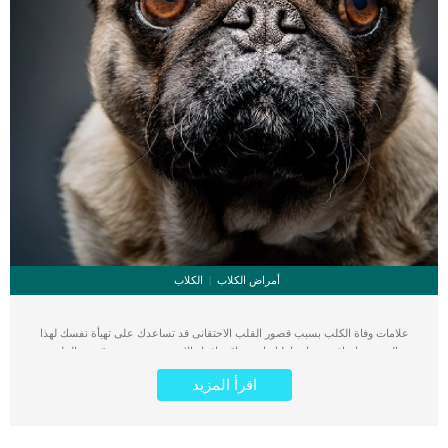
أمراض الكلاب
الكلاب
علامات وفاة الكلب بسبب قصور القلب الاحتقانى قد تساعدك على تهيأة نفسك لهذا
الحدث, واتخاذ جميع احتياطتك انت وباقى افراد الاسرة. يعتبر مرض قصور القلب
الاحتقانى من اخطر الحالات المرضية التى يمكن ان يتعرض لها جميع الكائنات الحية بما فى
اقرأ المزيد
ذلك الكلاب والقطط. كما ان القلب يعتبر عضوا رئيسيا فى جسم الكلاب, واى قصور به
يعتبر قصور فى باقى اجزاء الجسم. يحدث قصور القلب الاحتقاني (CHF) عندما يكون
القلب غير قادر على ضخ الدم بشكل كافٍ في جميع أنحاء الجسم. ينتج عن ذلك عودة
الدم إلى الرئتين وتراكم السوائل في تجاويف الجسم ، مما يقيد القلب والرئتين ويمنع