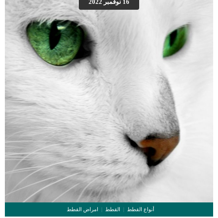
16 نوفمبر 2022
عالية من البكتيريا في الدم بشكل خطير. الاعراض والعلامات المرتبطة بالاشريكية
القولونية عند الكلاب اكتئابجفاف قلة الشهية التقيؤ سرعة دقات القلب ضعف خمول
الإسهال المائي جلد بارد (بسبب انخفاض […]
أنواع القطط
القطط
امراض القطط