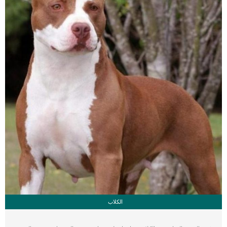
ساعتين.اعتمادا على حالة كلبك سيتم تكرار الجلسات وتحديد عددهم تقريبا خلال فترة
علاج الكلب. اقرأ ايضا: الاستئصال الجزئى للاورام عند الكلاب […]
الكلاب