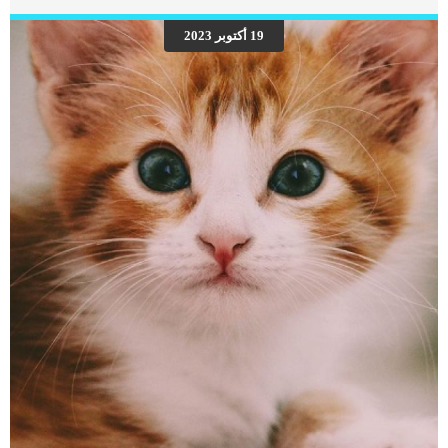
المتزامنالتهاب القرنيةعدم وضوح الرؤية الاسباب الكامنة خلف التهابات جفن العين عند
القطط تشوهات الجفن التي قد تؤدي إلى الاحتكاك المفرط أو الخدش التهاب الجلد
19 أكتوبر 2023
الرطب عند طيات الأنف البارزة داء الشعرة والشتر الداخلي وجود أهداب خارج الرحم
عدم القدرة على إغلاق الجفون تمامًا رد فعل لدغة الحشرات تاثير العقار السلبيالذئبة
الحمامية الجهازية فرط الحساسية للمكورات العنقودية الأورام الغدية الدهنية سرطان
الخلايا الحرشفيةالإصابات الرضحية مثل جروح الجفن أو الحروق الكيميائية الالتهابات
الطفيلية […]