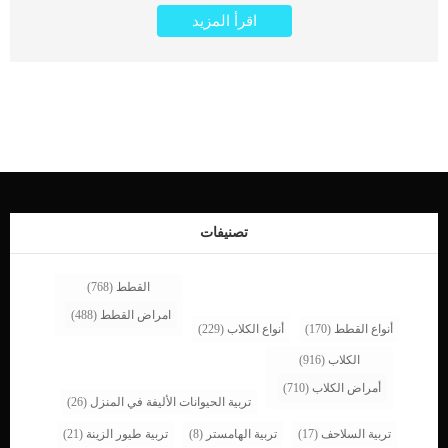
على الجلد وإذا تركت دون علاج يمكن أن تنمو لتصبح غزوًا لجسم القطة. كما ان القمل
اقرأ المزيد
عبارة عن حشرات صغيرة جدًا تتغذى عن طريق مضغ جلد الحيوان الذي تصيبه، وهو في
هذه الحالة، القطة. وهي ليست شائعة مثل البراغيث. اقرا ايضا: كل ما يدور فى ذهنك
حول الخدش عند القطط غالبا ما يدل اصابة القطط بعدوى القمل على سوء البيئة
المحيطة وعدم الاهتمام بنظافة القطة. الحكة هى من اشهر العلامات والاعراض المربتطة
بهذه العدوى المزعجة وعليك ان تتعامل معها بشكل سريع. اعراض وعلامات عدوى القمل
عند القطط _الحكة المفرطة _الخدش _معطف جاف قذر _المظهر السئ _ تساقط
الشعر، وغالبًا ما يكون حول الأذنين والرقبة والكتفين والفخذ ومنطقة المستقيم اقرا ايضا:
5 اثار حانبية سلبية خلف ازالة مخالب القطة أسباب قمل القطط هناك نوع واحد فقط من
القمل الذي يصيب القطط ويعرف باسم Felicola subrostrata. يمكن أن ينتقل القمل
مباشرة من قطة إلى أخرى من خلال الاتصال المباشر أو من خلال ملامسة الأشياء
الملوثة، مثل أدوات العناية الشخصية أو الفراش. تشخيص الطبيب البيطرى لحالة القط يتم
التشخيص بسهولة من خلال ملاحظة القمل (بيضه) في […]
تصنيفات
القطط
(768)
امراض القطط
(488)
أنواع القطط
(170)
أنواع الكلاب
(229)
الكلاب
(916)
أمراض الكلاب
(710)
تربية الحيوانات الأليفة في المنزل
(26)
تربية السلاحف
(17)
تربية الهامستر
(8)
تربية طيور الزينة
(21)