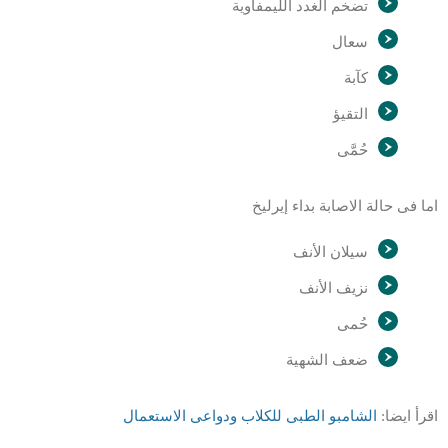
تضخم الغدد الليمفاوية
سعال
كآبة
التقيؤ
حُمَّى
اما فى حالة الاصابة بداء إيرليخ
سيلان الأنف
نزيف الأنف
حُمى
ضعف الشهية
اقرأ ايضا:
الشامبو الطبى للكلاب ودواعى الاستعمال