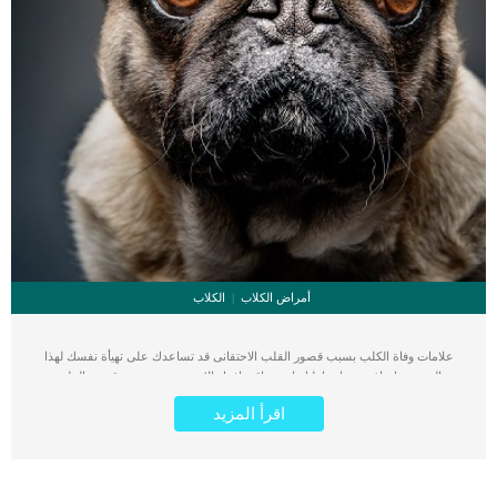
أمراض الكلاب
الكلاب
علامات وفاة الكلب بسبب قصور القلب الاحتقانى قد تساعدك على تهيأة نفسك لهذا
الحدث, واتخاذ جميع احتياطتك انت وباقى افراد الاسرة. يعتبر مرض قصور القلب
الاحتقانى من اخطر الحالات المرضية التى يمكن ان يتعرض لها جميع الكائنات الحية بما فى
اقرأ المزيد
ذلك الكلاب والقطط. كما ان القلب يعتبر عضوا رئيسيا فى جسم الكلاب, واى قصور به
يعتبر قصور فى باقى اجزاء الجسم. يحدث قصور القلب الاحتقاني (CHF) عندما يكون
القلب غير قادر على ضخ الدم بشكل كافٍ في جميع أنحاء الجسم. ينتج عن ذلك عودة
الدم إلى الرئتين وتراكم السوائل في تجاويف الجسم ، مما يقيد القلب والرئتين ويمنع
تدفق الأكسجين الكافي في جميع أنحاء الجسم. اقرا ايضا: اعراض وعلامات تضخم القلب