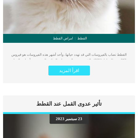
القطط
امراض القطط
القطط تصاب بالفيروسات التي قد تهدد حياتها، وأحد أشهر هذه الفيروسات هو فيروس
الكاليسي للقطط (FCV) والذي يعد من الفيروسات الشائعة التي تسبب أمراض الجهاز
التنفسي في القطط. يقوم فيروس كاليسي بمهاجمة الجهاز التنفسي (الرئتين، الممرات
اقرأ المزيد
التنفسية، الفم) ويتسبب تقرحات في اللسان والأمعاء والجهاز العضلي. كما أن فيروس
الكاليسي للقطط شديد العدوى والانتقال بين القطط التي لم تحصل على التطعيم
الرباعي. لذلك فهو ينتشر بشدة في ملاجئ القطط حيث العدد الكبير من القطط التي يتم
انقاذها من الشارع والتي من الوارد إصابتها بالمرض، كما ينتشر في المزارع التي تهتم
بانتاج سلالات القطط إذا لم يتم الإهتمام بالتطعيمات والوقاية بالشكل الكافي. لذلك دائما
ما ننصح بالاهتمام بتطعيمات القطط بشكل دوري حيث أن العدوى تحدث للقطط في أي
تأثير عدوى القمل عند القطط
عمر لكنها تنتشر بشكل أكبر في القطط الصغيرة في عمر اكبر من 6 أسابيع. أعراض
فيروس كاليسي عند القطط هناك عدد من أعراض تظهر عند اصابة فيروس الكاليسي
للقطط: فقدان الشهية للقطة. افرازات من العين. افرازات من الأنف. ظهور قرح داخل
23 سبتمبر 2023
الفم واللثة أوعلى الأنف أو المخالب. الإلتهاب الرئوي. صعوبة التنفس بعد تطور الالتهاب
الرئوي. التهاب المفاصل. العرج والألم عند المشي. الحمى. النزيف من أماكن متفرقة في
الجسم. أسباب مرض فيروس الكاليسي للقطط تصاب القطط بعدوى فيروس كاليسي
عن طريق التعرض […]