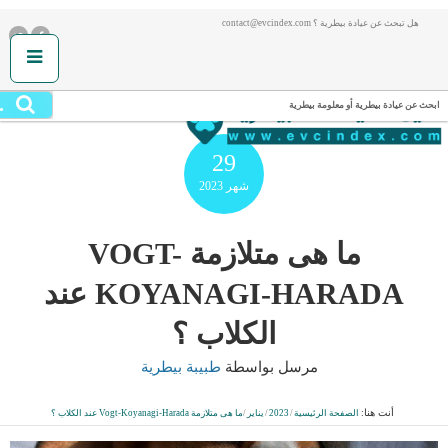
هل تبحث عن عيادة بيطرية ؟ contact@evcindex.com
.
ابحث عن عيادة بيطرية أو معلومة بيطرية
29
شهر
2023
ما هى متلازمة VOGT-
KOYANAGI-HARADA عند
الكلاب ؟
مرسل بواسطة
طبيبة بيطرية
أنت هنا:
الصفحة الرئيسية
/
2023
/
يناير
/
ما هى متلازمة Vogt-Koyanagi-Harada عند الكلاب ؟