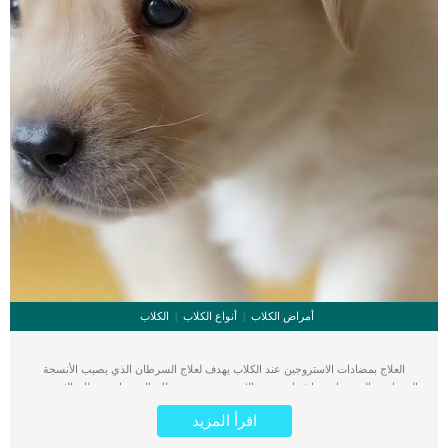
أمراض الكلاب
أنواع الكلاب
الكلاب
العلاج بمضادات الاستروجين عند الكلاب يهدف لعلاج السرطان الذي يصيب الأنسجة
الحساسة بالهرمونات بما فيها هرمون الاستروجين. سرطان الرحم او سرطان الثدى عند
انثى الكلاب غالبا ما يتم علاجه بمضادات هرمون الاستروجين. العلاج بالهرمونات بشكل
اقرأ المزيد
عام يهدف لخفض أو ارتفاع مستويات الهرمون داخل جسم الكلب حسب كل حالة. ترجع
فكرة علاج الأورام السرطانية بالعلاج الهرمونى الى ان الهرمون يحفز النمو الخلوي داخل