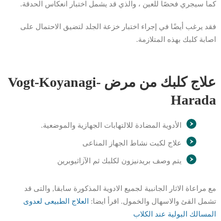
كما سيجري فحصًا للعين ، والذي قد يشمل اختبار انعكاس الحدقة.
فقد يرغب أيضًا في إجراء اختبار خزعة الجلد لتضيق الاحتمال على
اصابة كلبك بهذه المتلازمة.
علاج كلبك من مرض Vogt-Koyanagi-
Harada
الأدوية المضادة للالتهابات الجهازية والموضعية.
علاج لكبت نشاط الجهاز المناعى
يتم وصف بريدنيزون لكلبك ثم الآزاثيوبرين
مع مراعاة الاثار الجانبية لجميع الادوية المذكورة سابقا, والتى قد
تشمل القئ والاسهال والخمول. اقرأ ايضا:
ا
ل
ع
ل
اج الطبيعى لعدوى
المسالك البولية عند الكلاب