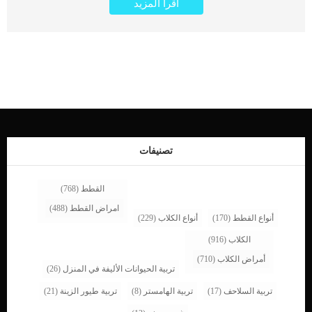
اقرأ المزيد
اقرأ ايضا: علاج نزيف الطحال عند الكلاب يمكننا وصف نزيف البطن بأنه حالة من فقد الدم
الموجود فى البطن ويطلق عليها اسم Hemoabdomen البطن هو المكان الأكثر شيوعًا
لتجمع الدم داخل الجسم, حول الكبد والطحال والمعدة والأمعاء وأعضاء البطن الأخرى.
كما يمكن أن يتجمع الدم أيضًا في مناطق أخرى ، مثل تجويف الصدر (الصدر) ، في حالة
تسمى تدمي الصدر. نزيف البطن عند الكلاب سيكتشفه الطبيب البيطري من خلال
الفحص البدني والاختبارات التشخيصية. اعراض وعلامات نزيف البطن الداخلى عند الكلاب
تتشابه العديد من الأعراض المرتبطة بالنزيف الداخلي مع تلك التي تظهر مع النزيف
الخارجي. تنفس سريع معدل ضربات القلب أسرع من المعتاد ضعف بلادة
عقليةخمولالغشية المخاطية الزرقاءبرودة الجلدانتفاخ او تضخم البطن اقرأ ايضا: خطور
فشل الكبد الحاد عند الكلاب اسباب اصابة الكلب بنزيف البطن هناك مجموعة كبيرة من
الاسباب والعوامل سيتم تصنيفها الى 4 اجزاء على النحو التالى: _الصدمة يمكن ان يتعرض
الكلب لاصابات رضحية فى البطن تسبب له هذا النزيف كما يمكن أن تتسبب الصدمات
تصنيفات
الحادة مثل السقوط أو […]
القطط
(768)
امراض القطط
(488)
أنواع القطط
(170)
أنواع الكلاب
(229)
الكلاب
(916)
أمراض الكلاب
(710)
تربية الحيوانات الأليفة في المنزل
(26)
تربية السلاحف
(17)
تربية الهامستر
(8)
تربية طيور الزينة
(21)