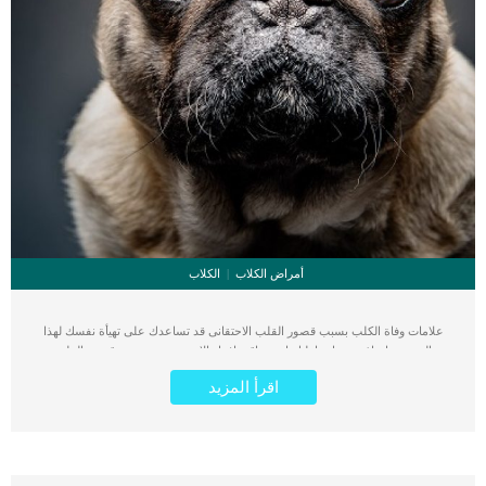
أمراض الكلاب
الكلاب
علامات وفاة الكلب بسبب قصور القلب الاحتقانى قد تساعدك على تهيأة نفسك لهذا
الحدث, واتخاذ جميع احتياطتك انت وباقى افراد الاسرة. يعتبر مرض قصور القلب
الاحتقانى من اخطر الحالات المرضية التى يمكن ان يتعرض لها جميع الكائنات الحية بما فى
اقرأ المزيد
ذلك الكلاب والقطط. كما ان القلب يعتبر عضوا رئيسيا فى جسم الكلاب, واى قصور به
يعتبر قصور فى باقى اجزاء الجسم. يحدث قصور القلب الاحتقاني (CHF) عندما يكون
القلب غير قادر على ضخ الدم بشكل كافٍ في جميع أنحاء الجسم. ينتج عن ذلك عودة
الدم إلى الرئتين وتراكم السوائل في تجاويف الجسم ، مما يقيد القلب والرئتين ويمنع
تدفق الأكسجين الكافي في جميع أنحاء الجسم. اقرا ايضا: اعراض وعلامات تضخم القلب