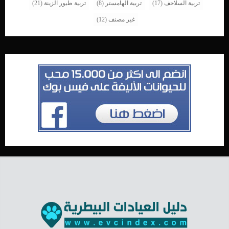
تربية السلاحف
(17)
تربية الهامستر
(8)
تربية طيور الزينة
(21)
غير مصنف
(12)