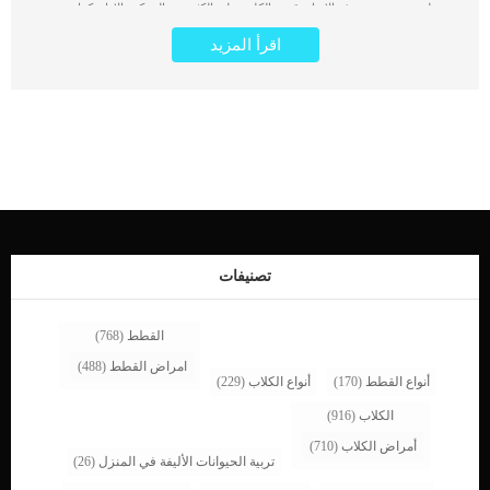
عظم جديد وتفقد هذه الاصابة قدرة الكلب على الكثير من الحركة والاداء. كما يحدث
فرط نمو العظام بشكل شائع في البشر والكلاب وقد تم الإبلاغ عنه في الكلاب والخيول
اقرأ المزيد
والبقر والأغنام ما يميز هذه الحالة المرضية هو الانتفاخ والتورم, ولكنه يؤثر بشكل أساسي
على الأطراف الأربعة. كما انه غالبًا ما يتم الخلط بينها وبين التهاب المفاصل المبكر. اقرأ
ايضا: خلل نمو العظام عند الكلاب .. الاسباب والعلاج اثبتت الحالات ان هذه الحالة تشيع
بين الكلاب الاكبر سنا المصابة بالأورام, ففرط نمو العظم عند الكلاب مرتبط ارتباط وثيق
بالاورام. علامات فرط نمو العظام عند الكلاب الخمول عدم الرغبة في التحرك تورم في
الأجزاء البعيدة من الأطراف وذمة على الأطراف قلة حركة المفاصل بسبب التورم العرج
اقرا ايضا: كسور العظام في الكلاب وعلاجها الاسباب الكامنة خلف تضخم العظام عند
الكلاب التهاب رئوي مرض الدودة القلبية امراض قلبية ورم المثانة البولية اورام الكبد
وغدة البروستاتا ورم الرئة اقرأ ايضا: اسباب توقف النمو عند الجراء “التقزم” تشخيص
الطبيب البيطرى لحالة الكلب بعد ان تسرد على طبيبك التفاصيل الكاملة بحالة كلبك
الصحية وتاريخه الوراثى والدوائى سيطلب منك الطبيب إجراء فحص جسدي كامل. سيتم
إجراء الاختبارات المعملية الروتينية بما في ذلك تعداد […]
تصنيفات
القطط
(768)
امراض القطط
(488)
أنواع القطط
(170)
أنواع الكلاب
(229)
الكلاب
(916)
أمراض الكلاب
(710)
تربية الحيوانات الأليفة في المنزل
(26)