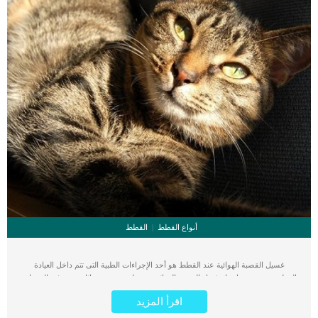
أنواع القطط
القطط
غسيل القصبة الهوائية عند القطط هو أحد الإجراءات الطبية التى تتم داخل العيادة
البيطرية. حيث يتم إجراء غسل القصبة الهوائية عن طريق تمرير سائل معقم في الممرات
الهوائية العلوية للرئة. كما تستخدم هذه الطريقة بهدف الحصول على تشخيص طبي لحالة
اقرأ المزيد
القطة من خلال فحص عينات الانسجة المصاحبة للسائل بعد غسيل القصبة الهوائية. هناك
طريقتان لغسيل القصبة الهوائية عند القطط سوف نتعرف عليهم فى هذا المقال. اقرأ