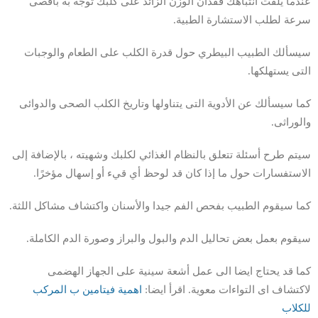
عندما يلفت انتباهك فقدان الوزن الزائد على كلبك توجه به باقصى
سرعة لطلب الاستشارة الطبية.
سيسألك الطبيب البيطري حول قدرة الكلب على الطعام والوجبات
التى يستهلكها.
كما سيسألك عن الأدوية التى يتناولها وتاريخ الكلب الصحى والدوائى
والوراثى.
سيتم طرح أسئلة تتعلق بالنظام الغذائي لكلبك وشهيته ، بالإضافة إلى
الاستفسارات حول ما إذا كان قد لوحظ أي قيء أو إسهال مؤخرًا.
كما سيقوم الطبيب بفحص الفم جيدا والأسنان واكتشاف مشاكل اللثة.
سيقوم بعمل بعض تحاليل الدم والبول والبراز وصورة الدم الكاملة.
كما قد يحتاج ايضا الى عمل أشعة سينية على الجهاز الهضمى
لاكتشاف اى التواءات معوية. اقرأ ايضا:
اهم
ي
ة فيتامين ب المركب
للكلاب