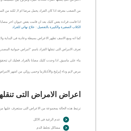
من الصعب معرفة اذا كان القراد يحمل مرضا ام لا, لكنه من 
اذا قامت قرادة بعض كلبك بعد ان قامت بعض حيوان اخر مصابا بع
الكلاب الصغيرة والكبيرة بالتفصيل : علاج نهائي للقراد
كما انه ومع الاسف تظهر الاعراض بسيطة وعادية فى البداية ولا
تعرف الامراض التى تنقلها القراد باسم “امراض حيوانية المصدر”
بناء على ماسبق, اذا وجدت كلبك مصابا بالقراد, فعليك ان تتحق
مرض لايم وداء إيرليخ والأنابلازما وحمى روكي من اشهر الامراض ا
اعراض الامراض التى تنقلها
ترتبط هذه الحالة بمجموعة من الاعراض التى سنتعرف عليها من 
عدم الرغبة فى الاكل
مشاكل تجلط الدم