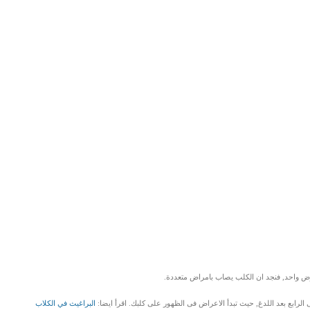
رض واحد, فنجد ان الكلب يصاب بامراض متعددة.
الرابع بعد اللدغ, حيث تبدأ الاعراض فى الظهور على كلبك. اقرأ ايضا:
البراغيث في الكلاب