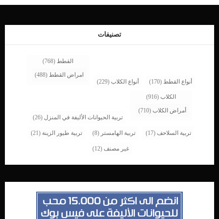
الرأستمايل الجسم ارتعاشات الجسمالوقوف بساق واسعة فقدان الاستجابةتفاوت حجم
حدقة العين حركات غير طبيعية ومتشنجة اقرأ ايضا: التهاب عضلة القلب الرضحى عند
القطط لماذا يصاب القط بعدم الاتزان ؟ _صدمة الرأس _اصابة العمود الفقرى _آفات
المخيخ _السكتة الدماغية _الاورام تشخيص الطبيب البيطرى لحالة القط سيقوم الطبيب
تصنيفات
البيطري بإجراء فحص جسدي شامل لقطتك، مع […]
القطط
(768)
امراض القطط
(488)
أنواع القطط
(170)
أنواع الكلاب
(229)
الكلاب
(916)
أمراض الكلاب
(710)
تربية الحيوانات الأليفة في المنزل
(26)
تربية السلاحف
(17)
تربية الهامستر
(8)
تربية طيور الزينة
(21)
غير مصنف
(12)