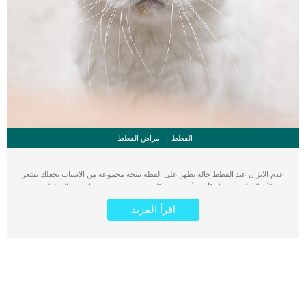
القطط
امراض القطط
عدم الاتزان عند القطط حالة تظهر على القطة نتيجة مجموعة من الاسباب تجعلك تشعر
وكأن القطى تعرج او كأنها تتأرجح. وبشكل عام يصف عدم الاتزان عند القطط بعدم
تناسق أطراف الحيوان أثناء الحركة الإرادية. بصورة ادق يمكننا وصف عدم الاتزان بعدم
اقرأ المزيد
قدرة القطة على الحكم على معدل ومدى وقوة حركاتها وعدم القدرة على قياس
المساحة. على الرغم من انك سترى قطتك تعانى من هذا الخلل الا انك ستحتاج الى بعض
الاعراض والعلامات الاخرى لمعرفة السبب. اقرا ايضا: اختلال التوازن عند القطط واسبابه
توجه الى العيادة البيطرية لاكتشاف المشكلة الكامنة خلف خلل الاتزان عند قطتك.
سيقوم الطبيب بالفحص الشامل والدقيق لحالة القطة, مع تحديد افضل اختيار علاجى لها.
كما قد يعود عدم الاتزان عند القطط على بعض اشكال خلل الجهاز العصبى او
الاضطرابات الدماغية. اعراض وعلامات عدم الاتزان عند القطط اذا كان القط مصابا بعدم
التوازن اثناء المشى والحركة, فستظهر عليه علامة او اكثر من العلامات التالية: أمالة