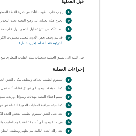
قبل العملية
يجب على الطبيب التأكد من قدرة القطة الصحية 
تحتاج هذه العملية الى وضع القطة تحت التخدي
بعد التأكد من نتائج تحاليل الدم والبول على صح
قد يتم وصف بعض الأدوية لتقليل مستويات الكور
الدرقية عند القطط (دليل شامل)
فى الليلة التى تسبق العملية سيطلب منك الطبيب البيطرى منع ا
إجراءات العملية
سيقوم الطبيب بحلاقة وتنظيف مكان الشق الجر
كما انه يتجنب وجود اى عوائق تقابله أثناء ع
سيتم اعطاء القطة مهدئات وسوائل وريدية متبوعة
كما سيتم مراقبة العمليات الحيوية للقطة عن قرب 
بعد عمل الشق سيقوم الطبيب بفحص الغدة الكظري
فى حالة وجود أى أنسجة تالفة يقوم الطبيب بال
بعد ازالة الغدة التالفة يتم تطهير وتنظيف البطن