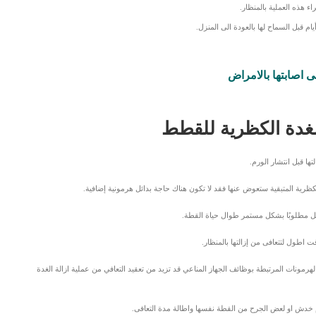
اء هذه العملية بالمنظار.
م قبل السماح لها بالعودة الى المنزل.
الغدة الكظرية للقطط
ها قبل انتشار الورم.
ظرية المتبقية ستعوض عنها فقد لا تكون هناك حاجة بدائل هرمونية إضافية.
بديل مطلوبًا بشكل مستمر طوال حياة القطة.
اطول لتتعافى من إزالتها بالمنظار.
هرمونات المرتبطة بوظائف الجهاز المناعي قد تزيد من تعقيد التعافي من عملية ازالة الغدة
 خدش او لعض الجرح من القطة نفسها واطالة مدة التعافى.