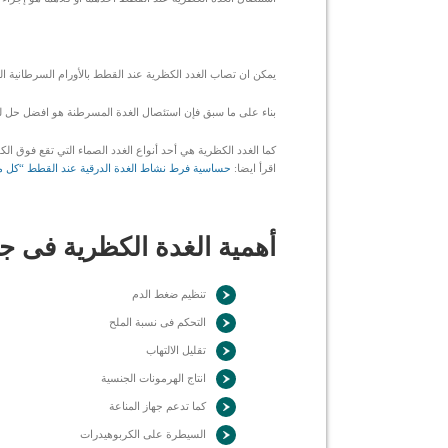
يمكن ان تصاب الغدد الكظرية عند القطط بالأورام السرطانية ا
بناء على ما سبق فإن استئصال الغدة المسرطنة هو افضل حل ل
كما الغدد الكظرية هي أحد أنواع الغدد الصماء التي تقع فوق 
اقرأ ايضا:
حساسية فرط نشاط الغدة الدرقية عند القطط “كل ما
أهمية الغدة الكظرية فى 
تنظيم ضغط الدم
التحكم فى نسبة الملح
تقليل الالتهاب
انتاج الهرمونات الجنسية
كما تدعم جهاز المناعة
السيطرة على الكربوهيدرات