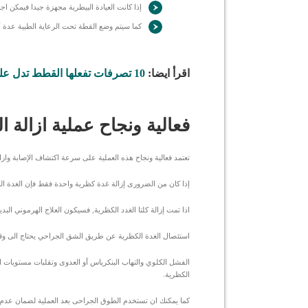
إذا كانت العيادة البيطرية مجهزة جيدا فيمكن اجر
كما سيتم وضع القطة تحت الرعاية الطبية عدة أيا
اقرأ ايضا:
10 تصرفات تفعلها القطط تدل على اصابتها بالامراض
فعالية ونجاح عملية ازالة 
تعتمد فعالية ونجاح هذه العملية على سرعة اكتشاف الإصابة وازالت
إذا كان من الضرورى إزالة غدة كظرية واحدة فقط فإن الغدة الك
اذا تمت إزالة كلتا الغدد الكظرية, فسيكون العلاج الهرموني ال
استئصال الغدة الكظرية عن طريق الشق الجراحي يحتاج الى وقت 
الفشل الكلوي والتهاب البنكرياس أو العدوى وتقلبات مستويات ال
الكظرية.
كما يمكنك ان تستخدم الطوق الجراحى بعد العملية لضمان عدم