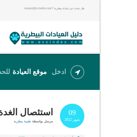
هل تبحث عن عيادة بيطرية ؟ contact@evcindex.com
ادخل
موقع العيادة
للحص
استئصال الغدة
09
شهر
2022
مرسل بواسطة
طبيبة بيطرية