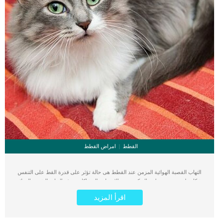
القطط
امراض القطط
التهاب القصبة الهوائية المزمن عند القطط هى حالة تؤثر على قدرة القط على التنفس
بشكل طبيعى وتسبب له حالة كبيرة من الانزعاج والمشاكل. يعرف التهاب الشعب الهوائية
المزمن (COPD) في القطط باسم مرض الانسداد الرئوي المزمن. يحدث هذا الالتهاب
اقرأ المزيد
عندما تلتهب الأغشية المخاطية للشعب الهوائية (الممرات الهوائية التي تنقل الأكسجين
من القصبة الهوائية إلى الرئتين). اقرأ ايضا: متلازمة ضيق التنفس الحادة عند القطط
وكيفية التعامل معها عادةً ما يؤدي هذا إلى سعال مزمن يستمر لمدة شهرين أو أكثر, لكن