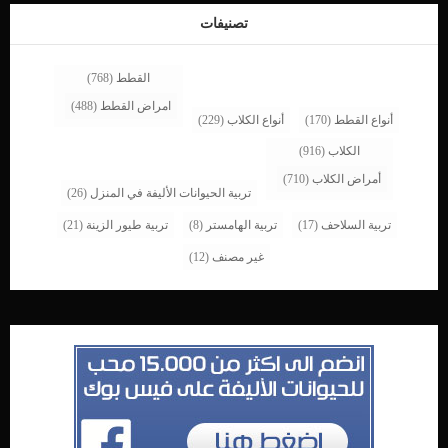
الغضروفية وهو ورم خبيث يتطور فى أنسجة الحنجرة ورم القصبة الهوائية غالبا ما ينتشر
تصنيفات
هذا النوع فى الغدد الليمفاوية والمريء اورام اللوزتين, هذا الورم شديد الانتشار ورم
المرئ وغالبا ما يكون […]
القطط
(768)
امراض القطط
(488)
أنواع القطط
(170)
أنواع الكلاب
(229)
الكلاب
(916)
أمراض الكلاب
(710)
تربية الحيوانات الأليفة في المنزل
(26)
تربية السلاحف
(17)
تربية الهامستر
(8)
تربية طيور الزينة
(21)
غير مصنف
(12)