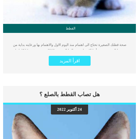
القطط
صحة قطتك الصغيرة تحتاج الى اهتمام منذ اليوم الاول والاهتمام بها ورعايته بداية من
صحتها الجسدية وتنشأتها الاجتماعية وحالتها النفسية. drotate group=”11″] كلما زاد
اهتمامك ورعاية بقطتك كلما كان ذلك فى مصلحتها واطال فى عمرها وساعدها على
اقرأ المزيد
تجاوز اى حالة مرضية. اقرأ ايضا: كيف تستخدم الشامبو الطبى لقطتك ؟ كما ان الزيارات
الدورية للعايدة البيطرية هى اهم جزء فى رعايتك الخاصة بالقطة حيث انها تحتاج دائما الى
متابعة على يد الطاقم الطبى التطعيمات والتمارين وتدريج الوجبات الغذائية على حسب
العمر والوزن جميعها امور فى غاية الاهمية لصحة قطتك. كما يجب ان تحتفظ بالملف
الطبى الخاص بالقطة والذى يشمل تاريخها الصحى والدوائى والوراثى وجدول التطعيمات.
للحفاظ على قطتك بصحة جيدة وسعيدة ، هناك العديد من الأشياء التي يجب عليك القيام
هل تصاب القطط بالصلع ؟
بها كجزء من رعايتها وسنقدمها لكم فى هذا المقال. اقرأ ايضا: تعرف على اهم 6 نصائح
للاعتناء بقطتك البالغة كيف تهتم بصحة قطتك الصغيرة ؟ _ في الأسابيع القليلة الأولى من
الحياة ، لا تستطيع القطط الحفاظ على درجة حرارة أجسامها. عادة ، يحتضنون أمهم
24 أكتوبر 2022
لتوفير الدعم الحراري. _كما يمكنك المساعدة من خلال الحفاظ على صندوق ة في بيئة
تتراوح من 85 إلى 90 درجة فهرنهايت في الأيام الخمسة الأولى من الحياة. اقرأ ايضا: كيف
تنظف جسم قطتك بالفرشاة _من اليوم […]