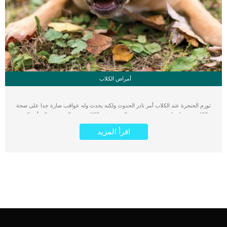
أمراض الكلاب
تورم الحنجرة عند الكلاب أمر نادر الحدوث ولكنه يحدث وله عواقب ضارة جدا على صحة
الكلب. معلومات سريعة عن تورم الحنجرة في الكلاب تورم الحنجرة يمكن أن يكون
حميدا و يمكن أن يكون خبيثا. اقرأ ايضا: صعوبة التنفس عند الكلاب وعلاجها كما انه غالبا
اقرأ المزيد
يظهر تورم الحنجرة نتيجة لانتشار ورم في منطقة أخرى فى جسم الكلب.الجراحة هى
الحل الجذرى فى كل الأحوال مع استخدام أدوية الألم وعلاج اى مسببات اخرى لهذا
الورم.ورم الحنجرة يؤذى الانياب واللوز والقصبة الهوائية.كلما تم الاكتشاف والتشخيص فى
حالة مبكرة كلما كان ذلك افضل لصحة الكلب. اقرأ ايضا: التهاب الشعب الهوائية عند
الكلاب.. افضل طرق العلاج اعراض ورم الحنجرة عند الكلاب تختلف الأعراض باختلاف
نوع الورم ومكانه وحجمه ولكن الأعراض المشتركة بينهم ضعف عام ضعف عام القئألم
عند البلع تهيج الحلق تغير في صوت النباح صعوبة التنفس سعال مصحوب
بمخاط خمول اكتئاب فقدان وزن سيلان اللعاب رائحة الفم الكريهة تورم في منطقة
العنق تغييرات فى بعض العادات اليومية من الحركة و التبول انواع اورام الحنجرة عند
الكلاب ورم الحنجرة توجد على جدار الحنجرة وتسد الجهاز التنفسى السرطان والذى
يحدث عند الكلاب الأصغر سنا ولكنه يكون بسيط وبطيء في الانتشار الساركوما