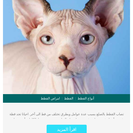
أنواع القطط
القطط
امراض القطط
تصاب القطط بالصلع بسبب عدة عوامل وبطرق تختلف من قط الى آخر. احيانا تجد قطة
فقدت أجزاء غير متساوية فى شعرها بينما حالة اخرى تفقد شعرها بالكامل وأخرى تعاني
من تهيج الجلد والتهابه مع الصلع. اقرأ ايضا: طريقة إزالة شعر القطط من الملابس
اقرأ المزيد
والأثاث كما تصاب القطط بالصلع المصاحب للآفات والعدوى احيانا وتقشير الجلد. من