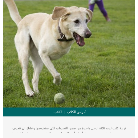
أمراض الكلاب
الكلاب
تربية كلب لديه ثلاثة ارجل واحدة من ضمن التحديات التى ستخوضها وعليك ان تتعرف
على عدة معلومات حتى تخوضها بأمنا وبأقل الخسائر. فى البداية دعنى اخبرك, انك انسان