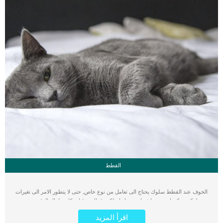
القطط
الخوف عند القطط سلوك يحتاج الى تعامل من نوع خاص, حتى لا يتطور الامر الى تغيرات
سلوكية يمكن ان تضرها فيما بعد. هل امتلكت قطا من قبل وكان طوال الوقت يشعر
بالخوف والقلق من ابسط الاشياء ؟ فى هذا المقال سوف تعرف كيف تتعامل مع قطتك
اقرأ المزيد
الخائفة دوما وسوف نبرز لك اهم الاعراض التى يمكن ان تظهر عليها. اقرأ ايضا: تبنى