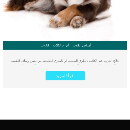
أمراض الكلاب
أنواع الكلاب
الكلاب
علاج الجرب عند الكلاب بالطرق الطبيعية او بالطرق التقليدية من ضمن وسائل الطبيب
البيطري لانقاذ كلبك من هذه الاصابة المزعجة. يسبب الجرب الناتج عن العدوى
الطفيلية بقع مثيرة للحكة ويمكن ان تتكون عليها قشور جلدية. اقرأ ايضا: ماهى البقع
اقرأ المزيد
الجلدية الداكنة عند الكلاب ؟ يعتبر الجرب حالة مرضية مزعجة للكلب ومعدية للحيوانات
الأخرى وتؤثر على التعامل المباشر بين الكلب وصاحبه. اقرأ ايضا: مرض الجرب في
الكلاب بالاضافة الى جميع ماسبق يمكن ان يسبب الجرب قروح جلدية والتهابات شديدة
تسبب له ألما شديدا. كما يمكن ان يفقد كلبك شعره من كثرة الحج وتلف الانسجة الناتجة
عن اصابته بمرض الجرب. رغم انه يبدو مجرد مرض جلدي ولا يؤثر على الأعضاء الداخلية
الا ان تركه بدون علاج مهددا لحياة الكلب. عندما تظهر أعراض الحكة على كلبك توجه به
فورا الى العيادة البيطرية حتى يتم تشخيص حالته. كما ذكرنا ان هناك طريقتان للعلاج,
الأولى تقليدية من خلال اعطاء الكلب للادوية والمراهم. والثانية هى علاج الجرب عند
الكلاب بالطرق الطبيعية, اى بالاعشاب والنباتات والمكملات الطبيعية. كيفية علاج الجرب
عند الكلاب بالطرق الطبيعية يبدأ العلاج الطبيعى للجرب فى المنزل من خلال الاستحمام
اليومى وتوفير بيئة نظيفة للكلب. خل التفاح امزج نصف كوب من خل التفاح مع نصف