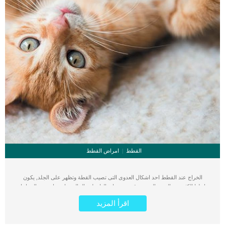
القطط
امراض القطط
الخراج عند القطط احد اشكال العدوى التى تصيب القطة وتظهر على الجلد, يكون
بداخلها الكثير من القيح والصديد وقد يسبب اهمالها تطور الحالة. عادة ما تحدث الخراجات
بسبب دخول البكتيريا إلى الجلد من خلال عضة أو ثقب في الجرح. على الرغم من ان
اقرأ المزيد
خراجات القطط واضحة ولا تحتاج الى المزيد من الاعراض او العلامات الا ان هناك علامات
تساعد الطبيب البيطرى على تشخيص حالة القط. كما ان هناك اسباب تكمن خلف انتاج
هذه الخراجات سنطلعك عليها الى جانب خطوات الطبيب البيطرى فى تشخيص سبب