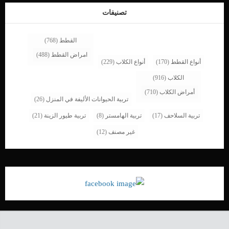
كوب من الماء الدافئ.يمكنك استخدام الطوق الجراحي لمنع […]
تصنيفات
القطط
(768)
امراض القطط
(488)
أنواع القطط
(170)
أنواع الكلاب
(229)
الكلاب
(916)
أمراض الكلاب
(710)
تربية الحيوانات الأليفة في المنزل
(26)
تربية السلاحف
(17)
تربية الهامستر
(8)
تربية طيور الزينة
(21)
غير مصنف
(12)