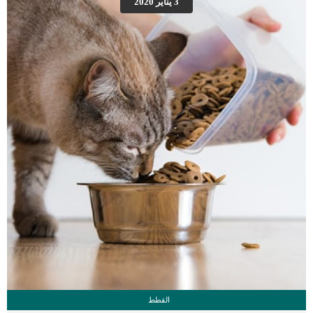
3 يناير 2020
العلامات عبارة عن مراحل متدرجة الى المرحلة الاخيرة وهى الوفاة. _المرحلة الاولى,
تظهر ان الكلب معرض لخطر الإصابة بسرطان القلب ، ولكن ليس لديه أعراض ولا
تغييرات في القلب. _المرحلة الثانية,يعاني الكلب […]
القطط