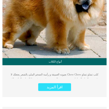
أنواع الكلاب
كلب تشاو تشاو Chow Chow بعيونه العميقة و رأسة الضخم الملئ بالشعر يجعلك لا
تتوقف عن النظر إليه لما يتمتع به من جمال و هيبة وقوة. برغم هذا المظهر الرائع والذي
قد يخيف البعض فإن كلاب التشاو تشاو ليست عنيفة او مخيفة على الإطلاق. على العكس
اقرأ المزيد
تماما فإن هذه السلالة تتمتع بسلوك هادئ تماما مثل صفاتها و مظهرها الملكي الراقي،
فهي تتمتع بهدوء و صبر و وود لمن يعرفها جيدا. يصف البعض كلب تشاو تشاو على أن
سلوكه مزيج من ملكية الأسود و هدوء الباندا وجمال الدببة القطبية. كما انه يتمتع باستقلال
و اخلاص كبير مثله مثل الكثير من انواع الكلاب كما أن نشأته كانت في القصور الملكية
في الصين، فإنه يتمتع بسلوك راقي و هدوء يحسد عليه ونادرا ما يتواجد هذا الهدوء في