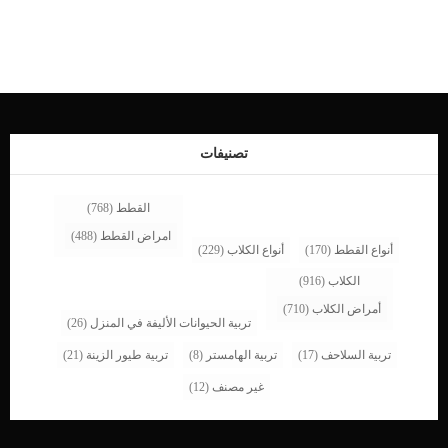
العملية ما بين اليوم الثالث والخامس من ولادة الجرو.فى حالة الاستئصال التجميلى للذيل
فالأمر لا يتطلب أكثر من التخدير الموضعى لانها عملية بسيطة لا تستغرق غير بضع
ساعات لتنتهي.فى حالة الاستئصال بهدف صحي فيكون التخدير الكلى ضرورى.قبل البدء
فى العملية يجب إجراء بعض التحاليل التى تكشف عن مدى قدرة الكلب الصحية لتحمل
التخدير الكلى.سيطلب منك الطبيب منع الطعام والشراب عن كلبك ليلة العملية.قبل البدء
فى استئصال الذيل سيقوم الطبيب البيطرى بحلاقة شعر الذيل تنظيفه وتعقيمه لتجنب
حدوث العدوى.عملية استئصال الذيل دقيقة وخطيرة وتطلب طبيب بيطرى ماهر وعيادة
بيطرية مجهزة.سيتم عمل الشق الجراحي اما فى منطقة قاعدة الذيل او بين الفقرات.بعد
تصنيفات
ان […]
القطط
(768)
امراض القطط
(488)
أنواع القطط
(170)
أنواع الكلاب
(229)
الكلاب
(916)
أمراض الكلاب
(710)
تربية الحيوانات الأليفة في المنزل
(26)
تربية السلاحف
(17)
تربية الهامستر
(8)
تربية طيور الزينة
(21)
غير مصنف
(12)