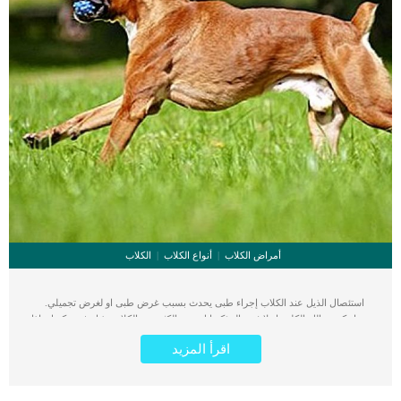
أمراض الكلاب
أنواع الكلاب
الكلاب
استئصال الذيل عند الكلاب إجراء طبى يحدث بسبب غرض طبى او لغرض تجميلي.
سواء كنت مالك الكلب او لا فمن المؤكد انك ترى الكثير من الكلاب بذيل غير مكتمل. اذا
كان الدافع وراء استئصال الذيل عند الكلاب هو التجميل فيكون فى هذه الحالة عملية
اقرأ المزيد
بسيطة لا تستدعي الألم. اما فى حالة استئصال الذيل لأسباب صحية فيكون الامر اكثر
خطورة. هناك بعض الدول تجرم عملية استئصال الذيل بهدف التجميل. اقرأ ايضا: كيفية
ازالة التورم من جسم الكلب تعرف على إجراءات عملية استئصال الذيل عند الكلاب اذا
كان الهدف من استئصال الذيل تجميلي عند الكلاب فيكون الوقت المناسب لإجراء هذه