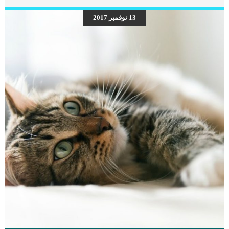
لتعدد وتنوع المواد المصنعة منها الأطواق فان الاعراض تختلف وتتفاوت فى شدتها من
قطة لأخرى ولكن بشكل عام تعتبر هذه هى أعراض حساسية القطط من الطوق. طفح
13 نوفمبر 2017
جلدياحمرار الجلد فى كل الجسم وخصوصا منطقة الرقبةلعق الجلدنتف الشعربثور عند
منطقة الرقبةتورم الوجهاحيانا اسهال وقئ اسباب تحسس جسم القطط من الأطواق
تعود حساسية القطط من الطوق واى حساسية عموما الى مهاجمة الجهاز المناعي للقطة
[…]