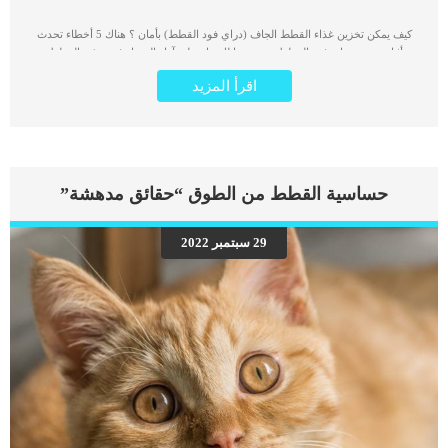
كيف يمكن تخزين غذاء القطط الجاف (دراي فود القطط) بأمان ؟ هناك 5 أخطاء تحدث
أثناء تخزين دراي فود القطط سنوضحها لك بناء على آراء الخبراء في تغذية القطط.
طريقة التعامل مع دراي فود القطط بعد شراءه مباشرة وحتى وصله إلى منزلك من
اقرأ المزيد
الممكن أن يحدث فرقًا كبيرًا في جوده الطعام المقدم لقطتك. قد تعتقد أن الطعام الجاف
او “الدراي فود” يحتفظ بجميع خصائصه في مختلف الظروف، لكن هذا خطأ. فهناك الكثير
من العوامل في تخزين الطعام والتي قد تؤثر على جودته. الدراي فود هو مركب صناعي
من مواد مختلفة تعتبر عناصر هامة لصحة قطتك. عدم الانتباه لهذه الحقيقه قد يعرض
قطتك للخطر، لأن هذه العناصر قد تتفاعل مع البيئة المحيطة وقد تصاب بالتعفن او قد
يتغير خصائصها مما يجعلها بلا فائده. بالطبع تريد الآن ان تعرف أخطاء التخزين الشائعة،
حساسية القطط من الطوق “حقائق مدهشة”
لذلك فيما يلي خمسة أخطاء لا ترغب في ارتكابها للحفاظ على صحة قطتك. 5 أخطاء
تحدث أثناء تخزين دراي فود القطط 1- لا تتخلص من العبوة الأصلية تم تصميم أكياس
طعام القطط عالية الجودة للحفاظ على العناصرالغذائية والحفاظ على كونها طازجة
29 سبتمبر 2022
لأطول فترة ممكنة. إن الحفاظ على كيس طعام القط أيضًا له فائدة إضافية تتمثل في
الحفاظ على مكونات الدراي فود، وتاريخ انتهاء الصلاحية، ورمز التشغيل – وكلها معلومات
مهمة […]