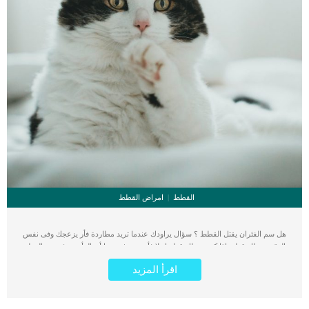
القطط
امراض القطط
هل سم الفئران يقتل القطط ؟ سؤال يراودك عندما تريد مطاردة فأر يزعجك وفى نفس
الوقت تمتلك قطة. اذا كنت تمتلك قطة او لا فأنت تعرف جيدا أن الفأر هو فريسة القطة
ومن السهل التقاطه ومعرفة رائحته. لو كانت قطتك مسنة او تعانى من أمراض المفاصل
اقرأ المزيد
ومشاكل العظام او اى إصابة تمنعه من الجري وملاحقة الفرائس, فانك ستلجأ لسم
الفئران. اقرأ ايضا: تسمم الكريز عند القطط .. اهم 4 معلومات لو كنت تعتقد ان سم
الفئران يقتل قطتك, فان اعتقادك خاطئ ولكن من ناحية أخرى يسبب تناول القطة لسم
الفئران مضاعفات شديدة تؤثر على العديد من أجهزة جسم القطة بما فيهم الجهاز