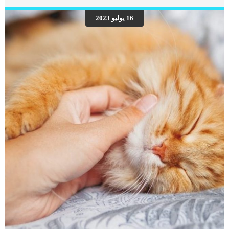
البالغة “معلومات شاملة” قطتى تعتنى بنفسها اكثر من اللازم.. ما الحل ؟ سنتعرف على
الاجابة بالتفصيل فى هذا المقال. كما قد ينتج كثرة اعتناء القطط بنفسها عن حالة مرضية
16 يوليو 2023
خطيرة سواء جسدية او نفسية, وفى جميع الأحوال يجب عليك زيارة العيادة البيطرية.
قطتى تعتني بنفسها أكثر من اللازم .. ما السبب ؟ فرط اعتناء القطة بنفسها هو اضطراب
[…]