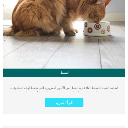
القطط
التغذية الجيدة للقطط أثناء فترة الحمل من الأمور الضرورية التي تحفظ لهذه المخلوقات
الجميلة كل ما تحتاجة لتظل في أفضل صحة وحال. طعام القطط أثناء الحمل يختلف قليلا
عن الطعام الذي قد تتناوله في فترات حياتها العادية, يعتقد بعض مربي القطط أن القطة
اقرأ المزيد
في فترة الحمل لا تحتاج التغذية الزائدة, كما يظن البعض أن الإفراط في إطعام القطط
يؤدي إلى مزيد من الصحة, وكلا الأمرين خطأ. التغذية المتوازنة للقطة الحامل هي
الطريقة المثلى للوصول بصحة القطة الأم و القطط الصغيرة إلى بر الأمان. من أكثر
الأخطاء الشائعة في كمية طعام القطط أثناء فترة الحمل هو كثرة إطعامها في بداية فترة
الحمل و قلة الإطعام مع اقتراب الولادة, وهذا خطأ سنوضحه بالتفصيل كما سنوضح كيفية