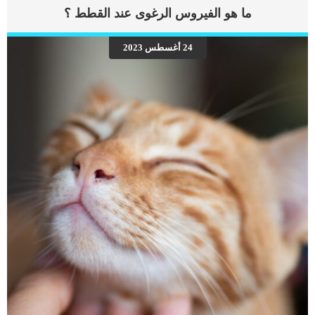
إطعام القطط أثناء فترة الحمل وقبل الولادة اقرأ أيضا: العناية بالقطط أثناء فترة الحمل
ما هو الفيروس الرغوى عند القطط ؟
– العناية بالقطة الحامل جرعات إطعام القطط اليتيمة من سن يوم إلى 56 يوم بالتفصيل
طعام القطط قبل فترة التزاوج والحمل عندما تقرر أن تقوم قطتك بالتزاوج, هناك بعض
التعليمات التي يجب عليك الاهتمام بها تختص بطعام قطتك. القطط تحتاج الكثير من
24 أغسطس 2023
الطعام عالي الجودة والمحتوي على البروتينات والمغذيات الأساسية التي تساعد القطة
في فترة التبويض والحمل. طعام القطط أثناء الحمل وبخاصة في فترة التبويض والتزاوج
يجب أن تعتمد […]