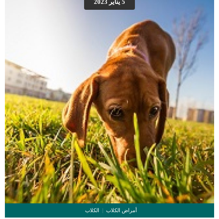
5 يناير 2023
العلامات عبارة عن مراحل متدرجة الى المرحلة الاخيرة وهى الوفاة. _المرحلة الاولى,
تظهر ان الكلب معرض لخطر الإصابة بسرطان القلب ، ولكن ليس لديه أعراض ولا
تغييرات في القلب. _المرحلة الثانية,يعاني الكلب […]
أمراض الكلاب
الكلاب