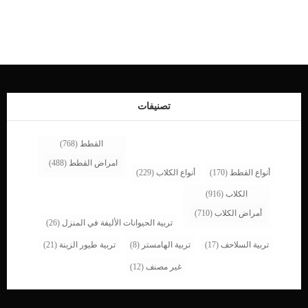
العصبى. أعراض تناول قطتك لسم الفئران نزيف الأنفكدماتنزيف من الجروحدم فى البول
والبراززيادة العطشفقدان الشهيةانتفاخ البطنسيلان اللعابالعنفتغيرات فى المشى
والحركةاختلال التوازن. اقرأ ايضا: اختلال التوازن عند القطط واسبابهنوباتالخمول. اقرأ
ايضا: الخمول عند القطط .. هل هو اصابة ام عرض؟فشل كلوي كل هذه الاعراض
خطيرة وتتشابه مع الكثير من اعراض التسمم والأمراض الأخرى التى تصيب قطتك ولكن
لا تقلق سم الفئران لا يقتل القطط ولكن عليك بالتوجه للعيادة البيطرية اذا كنت تشك فى
ان كلبك تناول وجبة الفأر المسممة. اقرأ ايضا: خطوات علاج تسمم القطط وعلامات
التسمم بالتفصيل اسباب تسمم القطط بسم الفئران الطريق الوحيد لدخول سم الفئران
تصنيفات
داخل […]
القطط
(768)
امراض القطط
(488)
أنواع القطط
(170)
أنواع الكلاب
(229)
الكلاب
(916)
أمراض الكلاب
(710)
تربية الحيوانات الأليفة في المنزل
(26)
تربية السلاحف
(17)
تربية الهامستر
(8)
تربية طيور الزينة
(21)
غير مصنف
(12)