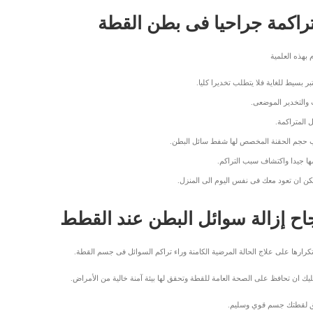
تراكمة جراحيا فى بطن القطة
 بهذه العلمية
بر بسيط للغاية فلا يتطلب تخديرا كليا.
 والتخدير الموضعى.
 المتراكمة.
ب حجم الحقنة المخصص لها شفط سائل البطن.
ا جيدا واكتشاف سبب التراكم.
كن ان تعود معك فى نفس اليوم الى المنزل.
اح إزالة سوائل البطن عند القطط
كرارها على علاج الحالة المرضية الكامنة وراء تراكم السوائل فى جسم القطة.
ك ان تحافظ على الصحة العامة للقطة وتحقق لها بيئة آمنة خالية من الأمراض.
حقق لقطتك جسم قوي وسليم.