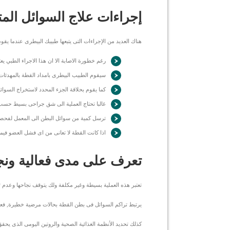
إجراءات علاج السوائل الم
هناك العديد من الإجراءات التى يتبعها طبيبك البيطرى عندما يقوم
رغم خطورة الاصابة الا ان هذا الاجراء الطبي يعت
سيقوم الطبيب البيطرى بامداد القطة بالمهدئات
كما يقوم بحلاقة الجزء المحدد لاستخراج السوائل
غالبا تحتاج العملية الى شق جراحى بسيط حس
ترسل كمية من سوائل البطن الى المعمل لفحصه
اذا كانت القطة لا تعانى من اى فشل العضو فيم
تعرف على مدى فعالية ونج
تعتبر هذه العملية بسيطة وغير مكلفة ولك يتوقف نجاحها وعدم ت
يرتبط تراكم السوائل فى بطن القطة بحالات مرضية خطيرة, فعلي
كذلك تحديد الأنظمة الغذائية الصحية والروتين اليومى الذى ي