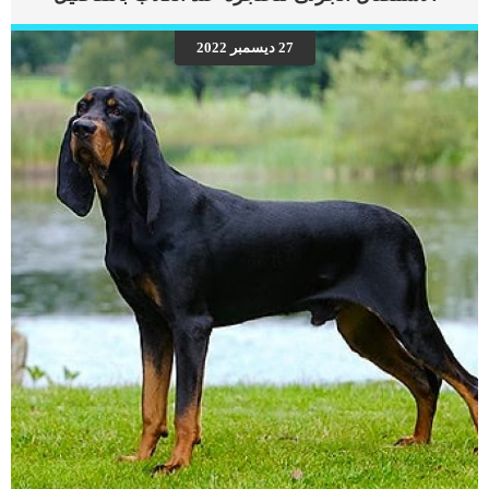
الحمراء عند القطط بمجموعة من الاعراض والعلامات سنتعرف عليها فى هذا المقال.
اضافة الى الاسباب وخطوات الطبيب البيطرى لتشخيص الحالة. اعراض فقر الدم الناتج
27 ديسمبر 2022
عن تشوهات خلايا الدم الحمراء عند القطط لا توجد اعراض مرتبطة بهذه الحالة بشكل
فردى, بينما قد تظهر الأعراض المتعلقة بأمراض الكلى أو الكبد أو الطحال المسؤولة […]