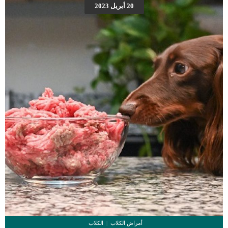
التقاط الأمراض. كما يمكننا وصف الحالة أيضا بأنها اضطرابات نقص المناعة الأولية هي
20 أبريل 2023
اختلالات تنتقل وراثيًا في الجهاز المناعي تُضعف قدرة الكلب الطبيعية على محاربة العدوى
اعراض ضعف الجهاز المناعى الوراثى عند الكلاب حُمىفقدان الشهية. اقرأ ايضا: أسباب
وعلاج فقدان الشهية في الكلابتضخم العقد الليمفاويةعدوى متكررةردود الفعل الشديدة
للعدوىالآفات الجلديةفقدان […]
أمراض الكلاب
الكلاب