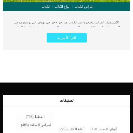
أمراض الكلاب
أنواع الكلاب
الكلاب
الاستئصال الجزئى للحنجرة عند الكلاب هو إجراء جراحي يهدف إلى توسيع مدخل
الحنجرة لمساعدة الكلب على التنفس بسهولة أكبر. يتشابه إجراء الربط الخلفي
للحنجرة مع الاستئصال الجزئى للحنجرة عند الكلاب ولكنه أكثر شيوعا. اقرأ ايضا: ماهو
اقرأ المزيد
تورم الحنجرة عند الكلاب ؟ تتمثل وظيفة الحنجرة فى تمرير الهواء أثناء التنفس أي خلل
بها يجعل الكلب يعاني من ضيق التنفس. كما تتمثل مهمة الحنجرة في الفتح على مصراعيه
عندما يتنفس الكلب. تحفظ الحنجرة دخول اى سوائل او أجزاء من الاطعمة الى الرئتين,
تلك الإصابة التى يمكن ان تهدد حياة الكلب. بناء على ماسبق يجب على الكلب ان يتمتع
بحنجرة مرنة وسليمة. اقرأ ايضا: صعوبة التنفس عند الكلاب وعلاجها غالبا ما يلجأ الطبيب
البيطرى الى اجراء عملية الاستئصال الجزئى للحنجرة عند الكلاب كحل أول. تحتاج هذه
العملية الى خبير بيطرى عيادة بيطرية مجهزة. كما تتيح هذه العملية لكلبك نمط حياة
مختلف وصحى يتمتع فيه بعملية تنفس مرنة وسليمة. إجراءات الاستئصال الجزئى للحنجرة
عند الكلاب التخدير العام ضروري في هذه العمليةيتطلب التخدير العام عمل مجموعة من
الفحوصات والتحاليل للكلب.تشمل هذه الفحوصات البول والدم والملف البيوكيميائي
للكلب.كما تهدف إلى التأكد من قدرة الكلب الصحية على تحمل التخدير الكلى والشق
الجراحي.بناء على إيجابية التحاليل يتم تحديد موعد العملية.سيطلب منك الدكتور البيطرى
تصنيفات
صيام كلبك فى الليلة […]
القطط
(768)
امراض القطط
(488)
أنواع القطط
(170)
أنواع الكلاب
(229)