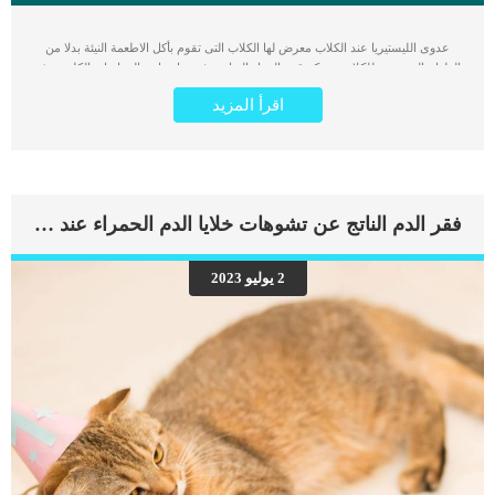
عدوى الليستيريا عند الكلاب معرض لها الكلاب التى تقوم بأكل الاطعمة النيئة بدلا من
الطعام المخصص للكلاب. تتحكم قوة الجهاز المناعى فى زيادة احتمالية اصابة الكلب بهذه
العدوى. كما ان جميع الكلاب معرضة للإصابة ببكتيريا الليستيريا ، لكن الجراء الصغيرة
اقرأ المزيد
والكلاب الكبيرة هم أكثر عرضة للإصابة بعدوى شديدة بسبب ضعف جهازهم المناعي.
اضف الى معلوماتك ان الليستيريا هي بكتيريا توجد في الماء والتربة وبعض الحيوانات مثل
الماعز والأغنام والدواجن والماشية والأرانب. يمكن أن تنتقل البكتيريا إلى الكلاب والبشر
بنفس الطريقة تقريبًا ، من خلال اللحوم ومنتجات الألبان والأطعمة الملوثة. اقرأ ايضا: هل
سمعت عن عدوى العفن المائى عند الكلاب ؟ هذه العدوى لها مجموعة من الاعراض
وتتوقف على مجموعة من الاسباب سنتعرف عليها من خلال السطور التالية كما سنقدم
فقر الدم الناتج عن تشوهات خلايا الدم الحمراء عند القطط
لك خطوات الطبيب البيطرى اثناء التشخيص وافضل الطرق العلاجية. اعراض عدوى
الليستيريا عند الكلاب على الرغم من ان الكلاب تظهر اعراضا وعلامات متفاوته عند
اصابتهم بهذه العدوى الا انها تتشابه فى مجموعة من العلامات. إسهال غثيان التقيؤ ضعف
2 يوليو 2023
حمى وجع العضلات خمول تصلب الرقبة عدم التنسيق التهابات الجلد. اقرأ ايضا: العلاج
الطبيعى لعدوى المسالك البولية عند الكلاب تشخيص الطبيب البيطرى لحالة الكلب
سيقوم الطبيب البيطري بإجراء فحص سريع لكلبك ويطرح أسئلة تتعلق بالنظام الغذائي
والتمارين الرياضية والتغيرات في السلوك. اقرأ ايضا: […]