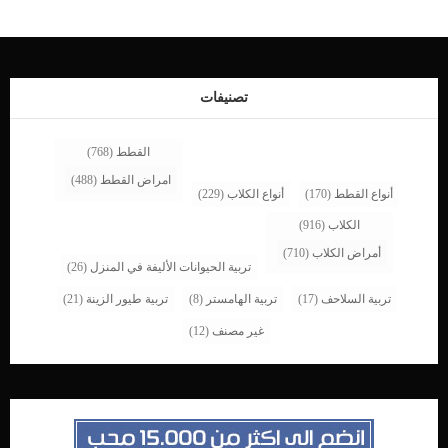
بومرينيان ذكي ومخلص جدا لعائلاته واصحابه. ولكن لا تدع جاذبيتهم هذه تخدعك، فهذه
الكلاب الجريئة لهم عقول ذكية للغاية، ويشتهرون بيقظتهم و فضولهم بكل شئ يدور
حولهم. ومن الغريب أنهم يشعرون بأنهم أكبر بكثير مما هم عليه بالفعل، مما قد يؤدي بهم
في بعض الأحيان إلى مضايقة و مهاجمة الكلاب الأكبر منهم. كما يمكنهم التكيف والتعامل
مع الحيوانات الأخرى بشكل […]
تصنيفات
القطط
(768)
امراض القطط
(488)
أنواع القطط
(170)
أنواع الكلاب
(229)
الكلاب
(916)
أمراض الكلاب
(710)
تربية الحيوانات الأليفة في المنزل
(26)
تربية السلاحف
(17)
تربية الهامستر
(8)
تربية طيور الزينة
(21)
غير مصنف
(12)