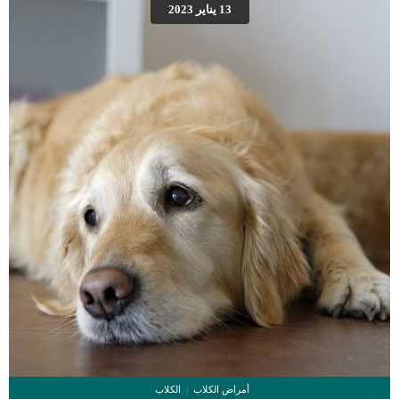
السائل.يتم استخدام الدواء السائل اسبوع بعد اسبوع للقطة المصابة حتى يتمكن الدواء
13 يناير 2023
من عمل مفعوله. اقرأ ايضا: طرق التخلص من براز القطط بطريقة صديقة للبيئةعلاج
فطريات القطط بالتفصيل5 نصائح لاختيار أطباق طعام القطط فعالية الأدوية المضادة
للفطريات عند القطط يحتاج العلاج الى عدة اسابيع حتى تتمكن القطة من استعادة صحتها
بشكل كامل.عليك الانتباه الى نظافة البيئة المحيطة دائما بقطتك حتى لا تتفاقم الاصابة
اثناء علاجها.كن حذرا من انتقال […]
أمراض الكلاب
الكلاب