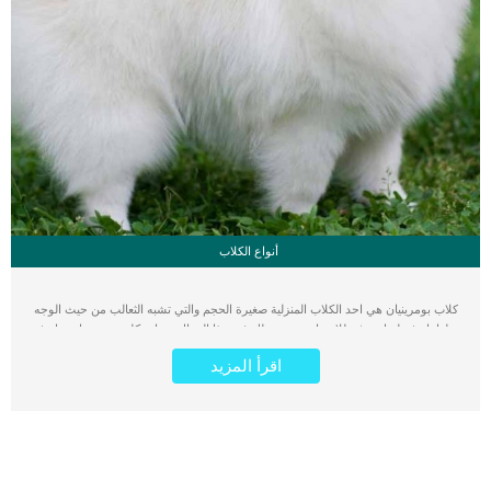
أنواع الكلاب
كلاب بومرينيان هي احد الكلاب المنزلية صغيرة الحجم والتي تشبه الثعالب من حيث الوجه
ولها تاريخ طويل ومثير للاهتمام. سنقدم لك في هذا المقال صفات كلب بومرينيان وتاريخ
نشأته و شخصيته ومميزاته وطرق الأهتمام به. يتميز بمستوى عالي من الحيوية والنشاط و
اقرأ المزيد
الإرادة القوية، كما أنه صديق وفي ومخلص جدا ومطيع لعائلته واصحابه. ويمتلك فراء كثيف
أبيض اللون أو بنى، ومظهره جميل ورائع للغاية. صفات كلب بومرينيان و الوانه بالتفصيل
هو أصغر عضو في عائلة سبيتز للكلاب، وبرغم حجمه الصغير إلا أن له شخصية قوية
ومستقلة وفريدة. تم تسمية هذه السلالة بهذا الأسم لأنها نشأت في ألمانيا وبولندا، والتي
كانت تعرف قديماً باسم بوميرانيا. أصبحوا مشهورين جداً عندما سمحت الملكة فيكتوريا
بعرض كلبها من سلالة البومرينيان في عرض توضيحي، وكان أول كلب صغير طويل الشعر
يتم عرضه على الإطلاق. هو كلب لطيف ومشاكس إلى حد ما، بالاضافة إلى أن كلب