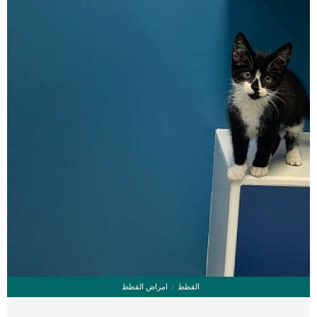
جسم الكلب _بعض العوامل المرتبطة بالسلالة او التطور الجينى _السرطان _التهاب
الامعاء _العدوى _تورم الامعاء _الاسهال الشديد تشخيص الطبيب البيطرى لحالة الكلب
توجه الى العيادة البيطرية […]
القطط
امراض القطط