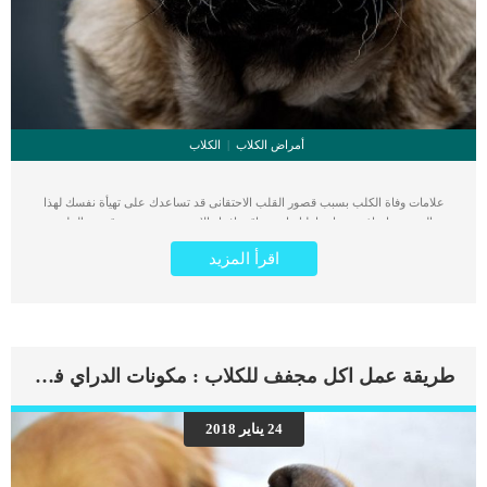
أمراض الكلاب
الكلاب
علامات وفاة الكلب بسبب قصور القلب الاحتقانى قد تساعدك على تهيأة نفسك لهذا
الحدث, واتخاذ جميع احتياطتك انت وباقى افراد الاسرة. يعتبر مرض قصور القلب
الاحتقانى من اخطر الحالات المرضية التى يمكن ان يتعرض لها جميع الكائنات الحية بما فى
اقرأ المزيد
ذلك الكلاب والقطط. كما ان القلب يعتبر عضوا رئيسيا فى جسم الكلاب, واى قصور به
يعتبر قصور فى باقى اجزاء الجسم. يحدث قصور القلب الاحتقاني (CHF) عندما يكون
القلب غير قادر على ضخ الدم بشكل كافٍ في جميع أنحاء الجسم. ينتج عن ذلك عودة
الدم إلى الرئتين وتراكم السوائل في تجاويف الجسم ، مما يقيد القلب والرئتين ويمنع
تدفق الأكسجين الكافي في جميع أنحاء الجسم. اقرا ايضا: اعراض وعلامات تضخم القلب
عند الكلاب فى هذا المقال سنطلعك على بعض العلامات التي تشير إلى أن كلبك قد
طريقة عمل اكل مجفف للكلاب : مكونات الدراي فود للكلاب
اقترب من مرحلة يحتافيها إلى رعاية المسنين أو قد تفكر في القتل الرحيم. يمكننا اختصار
هذه العلامات على شكل مجموعة من المراحل التى يتدرجها الكلب الى ان يصل الى
النهاية. اهم علامات وفاة الكلاب بسبب قصور القلب الاحتقانى كما ذكرنا ستكون هذه
24 يناير 2018
العلامات عبارة عن مراحل متدرجة الى المرحلة الاخيرة وهى الوفاة. _المرحلة الاولى,
تظهر ان الكلب معرض لخطر الإصابة بسرطان القلب ، ولكن ليس لديه أعراض ولا
تغييرات في القلب. _المرحلة الثانية,يعاني الكلب […]