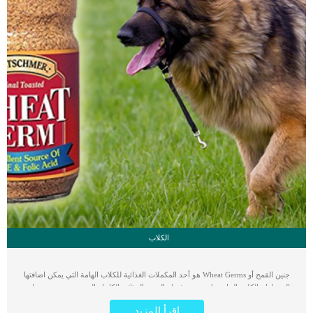
الكلاب
جنين القمح أو Wheat Germs هو أحد المكملات الغذائية للكلاب الهامة التي يمكن اضافتها
إلى طعام الكلب الخاص بك حتى توفر له القيمة الغذائية الكاملة التي تفيد صحته وتساعد
على نموه بشكل سليم. جنين القمح ينصح بتقديمه في طعام الكلاب بواسطة الخبراء في
اقرأ المزيد
تغذية الحيوان وخاصة الكلاب لما له من فوائد عديدة على صحة بشرة الكلب. يساعد