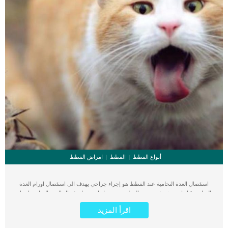
أنواع القطط
القطط
امراض القطط
استئصال الغدة النخامية عند القطط هو إجراء جراحي يهدف الى استئصال اورام الغدة
النخامية قبل ان تنتشر فى جسم القطة وتهدد حياتها. يعتبر استئصال الغدة النخامية إجراء
معقد للغاية ونادر الحدوث يكون اخر خطة علاجية يلجأ إليها الطبيب. عادة ما يكون العلاج
اقرأ المزيد
الكيميائي او الاشعاعي هو خطة العلاج الاولى قبل هذه العملية الخطيرة. تتلخص خطورة
ودقة هذه العملية فى ان الطبيب البيطري يحتاج الدخول الى جمجمة القطة من خلال