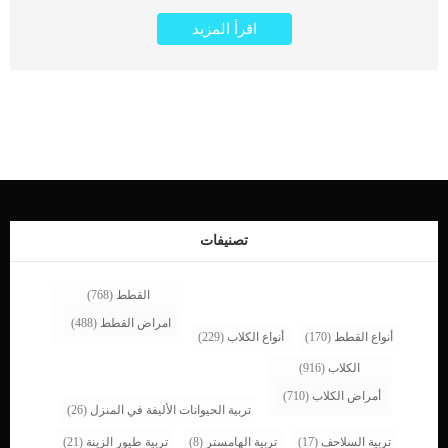
50% من أعمارها في النوم. برغم أن عدد ساعات نوم الكلاب تعد أطول من عدد ساعات
اقرأ المزيد
نوم البشر بنسبة 30% لكن الكلاب تقضي أوقات استيقاظها في الحركة الدائمة. سواء في
اللعب أو الأكل أو المشي في أرجاء المنزل أو ربما في الجلوس لمراقبة البيئة المحيطة بها.
لذلك عند ملاحظة أي علامة من علامات الخمول عند الكلاب يجب عليك البحث ورائها
بدقة. حيث أن خمول الكلاب قد يكون علامة على مشكلة كبيرة غير مرئية لك. يقول
دكتور “بريان بوركين” مالك أحد العيادات البيطرية في مدينة بوسطن الأمريكية: أنت أكثر
شخص يعرف كلبك جيدا. الكلاب لا تستطيع الكلام والشكوى لكنك تستطيع تمييز أي
تغييرات على الكلب بمجرد النظر في سلوكه وتصرفه. كما يضيف، هناك فارق بين الخمول
في الكلاب و الهدوء والراحة. إذا لاحظت أن كلبك قد أصبح مقلا في الأكل ولا يستجيب
عندما تقوم بمناداته أو توقف عن اللعب أو المشي والتجول في المنزل بطريقته المعتادة
يجب عليك أن تبدأ بالبحث عن السبب. الخمول هو أحد أعراض عدة أمراض ومشاكل
صحية تصيب الكلاب لذلك عليك فورا الاتصال بطبيبك البيطري عند ملاحظة […]
تصنيفات
القطط
(768)
امراض القطط
(488)
أنواع القطط
(170)
أنواع الكلاب
(229)
الكلاب
(916)
أمراض الكلاب
(710)
تربية الحيوانات الأليفة في المنزل
(26)
تربية السلاحف
(17)
تربية الهامستر
(8)
تربية طيور الزينة
(21)