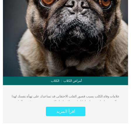
أمراض الكلاب
الكلاب
علامات وفاة الكلب بسبب قصور القلب الاحتقانى قد تساعدك على تهيأة نفسك لهذا
الحدث, واتخاذ جميع احتياطتك انت وباقى افراد الاسرة. يعتبر مرض قصور القلب
الاحتقانى من اخطر الحالات المرضية التى يمكن ان يتعرض لها جميع الكائنات الحية بما فى
اقرأ المزيد
ذلك الكلاب والقطط. كما ان القلب يعتبر عضوا رئيسيا فى جسم الكلاب, واى قصور به
يعتبر قصور فى باقى اجزاء الجسم. يحدث قصور القلب الاحتقاني (CHF) عندما يكون
القلب غير قادر على ضخ الدم بشكل كافٍ في جميع أنحاء الجسم. ينتج عن ذلك عودة
الدم إلى الرئتين وتراكم السوائل في تجاويف الجسم ، مما يقيد القلب والرئتين ويمنع