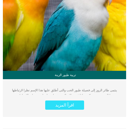
تربية طيور الزينة
ينتمى طائر الروز إلى فصيلة طيور الحب والتى أطلق عليها هذا الإسم نظرا لارتباطها
ببعضها البعض بصورة كبيرة إذا فقد طائر الروز شريك حياته لن يستطيع الارتباط بغيره
بسهولة لذلك فهو رمز للحب والوفاء في الطيور ولذلك سمى طائر الحب تتميز عصافير
اقرأ المزيد
الزينة الروز بالعديد من الفصائل المتنوعة التى تتميز بطيلة العمر حيث يمكنها الإستمرار
على قيد الحياة قرابة العشرة أعوام. هناك تشابه كبير بين طائر الروز وفصيلة الفيشر مع
وجود بعض الإختلافات البسيطة بين كلا منهما سواء فى الحجم أو اللون أو الشكل الخاص
بالجفون. اقرأ أيضا: التكاثر في طيور الزينة بكافة أنواعها ماهي أنواع طيور الزينة
وأشكالها تربية طائر الروز في المنزل يحرص الكثير من الأشخاص على تربية طائر الروز