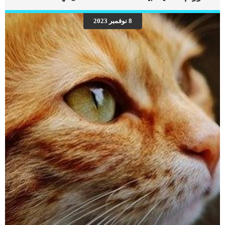
عليك اولا ان تعرف ان هذه العملية دقيقة وتحتاج الى عيادة بيطرية مجهزة ووضع القطة
تحت التخدير الكلى. اقرأ ايضا: مخاطر تخدير القطط والكلاب في العمليات الجراحية بناء
8 نوفمبر 2023
على ما سبق يحتم عمل بعض تحاليل الدم والبول على القطة لاكتشاف قدرتها الصحية
على تحمل الشق الجراحي والتخدير الكلى. بعد عمل الأشعات السينية على المفاصل
والكتف المصاب عند القطة والتأكد من قدرتها الصحية سيتخذ الطبيب البيطرى قرار إجراء
عملية استئصال اوتار العضلة الثنائية لعلاج […]