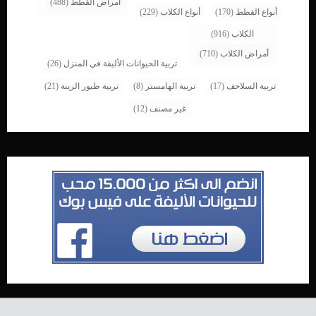
امراض القطط
(488)
أنواع القطط
(170)
أنواع الكلاب
(229)
الكلاب
(916)
أمراض الكلاب
(710)
تربية الحيوانات الأليفة في المنزل
(26)
تربية السلاحف
(17)
تربية الهامستر
(8)
تربية طيور الزينة
(21)
غير مصنف
(12)