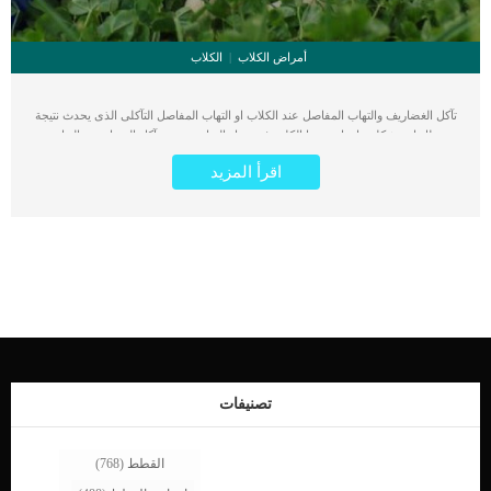
أمراض الكلاب
الكلاب
تآكل الغضاريف والتهاب المفاصل عند الكلاب او التهاب المفاصل التآكلى الذى يحدث نتيجة
خلل او مشكلة ما يعانى منها الكلب فى جهاز المناعة. يعتبر تآكل الغضاريف والتهاب
المفاصل عند الكلاب مرض التهابي مناعي يصيب المفاصل، حيث يتآكل غضروف مفصل
اقرأ المزيد
الكلب (الغضروف المفصلي). كما انه في هذا المرض، يُعتقد أن المناعة الخلوية تهاجم
الغضروف المفصلي. تحدث هذه الحالة نتيجة الفهم الخاطئ للخلايا الخلوية الموجودة فى
جسم الكلب. اقرا ايضا: تفاصيل حول التواءات المفاصل عند الكلاب حيث يبدأ الجهاز
المناعى فى التعامل معها على انها جسم غريب ويجب مهاجمته. قبل اى شئ عليك ان
تعلم ان الجهاز المناعى وظيفته مهاجمة اى جسم غريب يدخل الجسم, من عدوى او
مرض. ينتج عن فرط نشاط الجهاز المناعى الفهم الخاطئ للاشياء الطبيعية الغير غريبة
على جسم الكلب. نتيجة لهذه المهاجمة فاننا نجد ان خلايا الكريات البيض (خلايا الدم
البيضاء)، وإنزيمات الكريات البيض (التفاعلات المحفزة)، والمناعة الخلوية، والمجمعات
المناعية (جسم مضاد مرتبط بمستضده المحفز)، وتفاعلات الحساسية الذاتية كلها موجهة
ضد مكونات الغضروف. تؤدى كل هذه الاجسام الموجهة ضد الغضروف الى استجابة
التهابية من الأنسجة المحيطة بالغضروف، ويكمل تنشيط البروتين استجابةً للخلايا التي
تظهر المناعة. كما تؤدي الإنزيمات المدمرة، التي يتم إطلاقها من الخلايا الالتهابية، إلى
تصنيفات
إتلاف الغضروف المفصلي والخلايا الزليلية (الخلايا التي تنتج سائلًا تشحيمًا للمفاصل […]
القطط
(768)