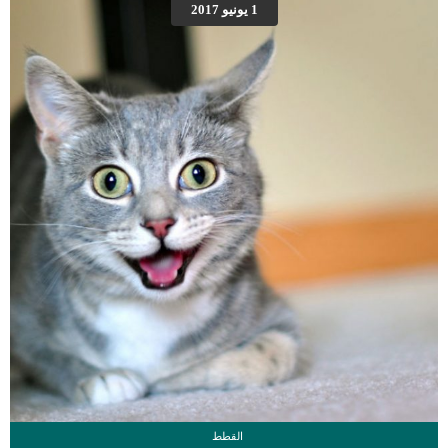
1 يونيو 2017
ونطاقها بالتحديدكما سيحدد افضل مكان يمكن اخذ الانسجة البديلة منه ويفضل ان يكون
اقر مكان من المكان المصاب.سيناقش طبيبك البيطرى معك حول أفضل طريقة ومسار
سيستخدمه ليناسب كلبك.سيقوم الطبيب البيطرى بنقل مجموعة الانسجة البديلة فوق
الموقع المصاب من جسم الكلب.سيقوم […]
القطط