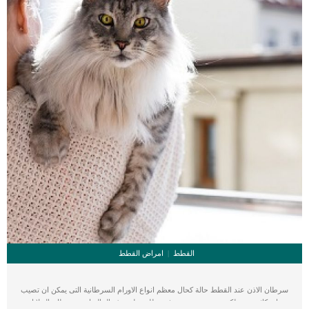
القطط
امراض القطط
سرطان الاذن عند القطط حالة كحال معظم انواع الاورام السرطانية التى يمكن ان تصيب
اى كائن حى ولكن بدون سبب معروف. يطلق على هذه الحالة اسم سرطان الخلايا