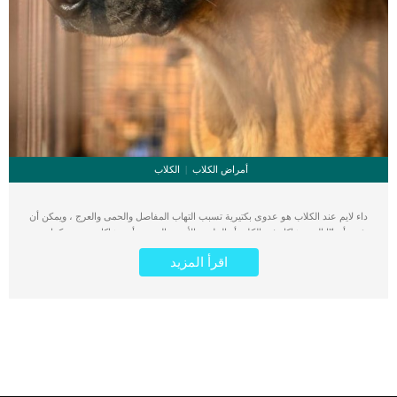
أمراض الكلاب
الكلاب
داء لايم عند الكلاب هو عدوى بكتيرية تسبب التهاب المفاصل والحمى والعرج ، ويمكن أن
تؤدي أحيانًا إلى مشاكل في الكلى أو القلب والأوعية الدموية أو مشاكل عصبية. كما تقوم
احد انواع البكتريا التي تسبب مرض لايم مباشرة إلى مجرى الدم للكلاب والقطط
اقرأ المزيد
والخيول والبشر فقط من خلال لدغة القراد الذي يعمل كناقل للبكتيريا. تعرف البكتريا التى
تقوم بنقل مرض لايم لكلبك باسم Borrelia burgdorferi. اقرأ ايضا: عدوى المكورات
العنقودية عند الكلاب بمجرد دخول Borrelia burgdorferi إلى مجرى الدم ، يمكن أن
تنتقل إلى أجزاء مختلفة من جسم الكلب والتي يمكن أن تسبب مجموعة متنوعة من
الأعراض التى تتشابه مع العديد من اعراض الحالات المرضية الاخرى. يعتبر الألم العام هو
العلامة الاساسية المعروفة عن مرض لايم فى الكلاب. كما ان الاعراض تظهر بعد فترة
طويلة من اصابة الكلب بهذا المرض, فعندما تظهر على كلبك سيعنى ان الحالة متأخرة
اعراض مرض لايم عند الكلاب ألم المشي ببطئالعرج المتكررتورم المفاصل قلة الشهية
اكتئاب حمى تضخم الغدد الليمفاوية اقرأ ايضا: كيف تصاب الكلاب بعدوى دودة الخنزير ؟