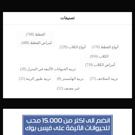
اسباب اصابة الكلاب بمرض لايم ؟ ينتقل من خلال بكتيريا كما ذكرنا كما ينقله ايضا القراد
المصاب بهذا المرض. اقرا ايضا: عدوى المبيضات “الخميرة” عند الكلاب تشخيص الطبيب
البيطرى لحالة الكلب غالبا ما يتم اكتشاف مرض […]
تصنيفات
القطط
(768)
امراض القطط
(488)
أنواع القطط
(170)
أنواع الكلاب
(229)
الكلاب
(916)
أمراض الكلاب
(710)
تربية الحيوانات الأليفة في المنزل
(26)
تربية السلاحف
(17)
تربية الهامستر
(8)
تربية طيور الزينة
(21)
غير مصنف
(12)