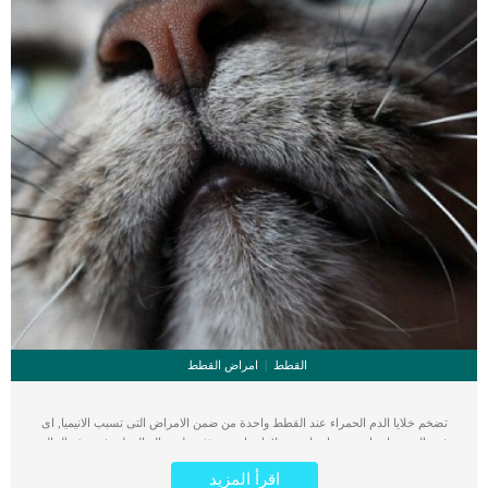
القطط
امراض القطط
تضخم خلايا الدم الحمراء عند القطط واحدة من ضمن الامراض التى تسبب الانيميا, اى
فقر الدم ومايصاحبه من اعراض وعلامات اخرى تؤثر على حالة القطة. فى هذه الحالة
تفشل خلايا الدم الحمراء في الانقسام وتصبح كبيرة بشكل غير طبيعي. كما ان هذه الخلايا
اقرأ المزيد
أيضًا تعاني من نقص في مادة الحمض النووي الضرورية. تتأثر خلايا الدم الحمراء بشكل