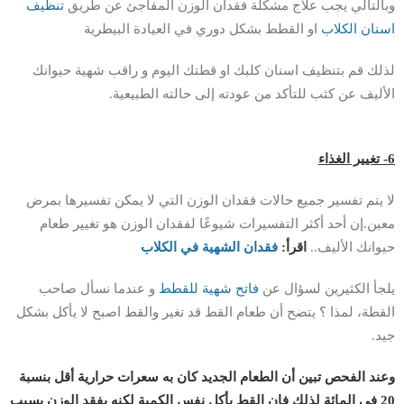
وبالتالي يجب علاج مشكلة فقدان الوزن المفاجئ عن طريق
تنظيف
اسنان الكلاب
او القطط بشكل دوري في العيادة البيطرية
لذلك قم بتنظيف اسنان كلبك او قطتك اليوم و راقب شهية حيوانك
الأليف عن كثب للتأكد من عودته إلى حالته الطبيعية.
6- تغيير الغذاء
لا يتم تفسير جميع حالات فقدان الوزن التي لا يمكن تفسيرها بمرض
معين.إن أحد أكثر التفسيرات شيوعًا لفقدان الوزن هو تغيير طعام
حيوانك الأليف..
اقرأ:
فقدان الشهية
في الكلاب
يلجأ الكثيرين لسؤال عن
فاتح شهية للقطط
و عندما نسأل صاحب
القطة، لمذا ؟ يتضح أن طعام القط قد تغير والقط اصبح لا يأكل بشكل
جيد.
وعند الفحص تبين أن الطعام الجديد كان به سعرات حرارية أقل بنسبة
20 في المائة لذلك فإن القط يأكل نفس الكمية لكنه يفقد الوزن بسبب