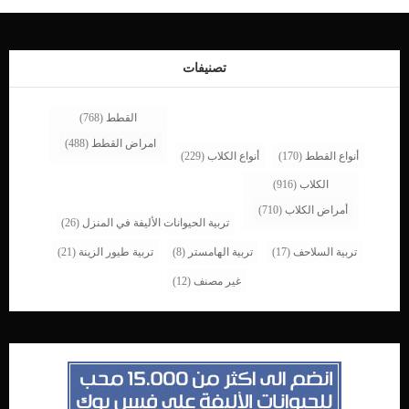
زيادة معدل ضربات القلب اقرا ايضا:خطورة تقيح الرحم عند الكلاب الاسباب الكامنة
خلف العدوى البكتيرية فى رحم كلبتك الولادة الصعبة المشيمة المحتبسة إجهاض طبيعي أو
طبي تشخيص الدكتور البيطرى لحالة الكلب سيقوم طبيبك البيطري بإجراء فحص جسدي
شامل ، بما في ذلك ملف الدم الكيميائي ، وتعداد الدم الكامل […]
تصنيفات
القطط
(768)
امراض القطط
(488)
أنواع القطط
(170)
أنواع الكلاب
(229)
الكلاب
(916)
أمراض الكلاب
(710)
تربية الحيوانات الأليفة في المنزل
(26)
تربية السلاحف
(17)
تربية الهامستر
(8)
تربية طيور الزينة
(21)
غير مصنف
(12)