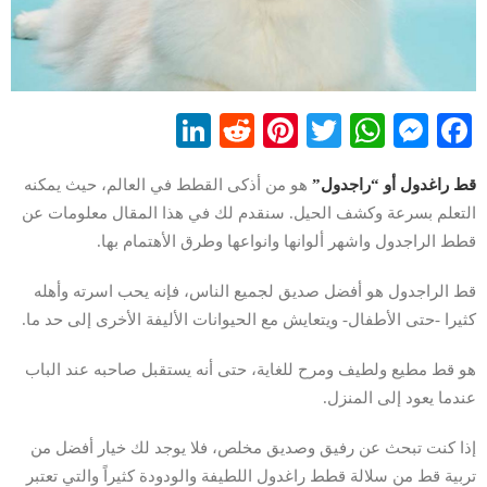
LinkedIn
Reddit
Pinterest
WhatsApp
Twitter
Messenger
Facebook
قط راغدول أو “راجدول”
هو من أذكى القطط في العالم، حيث يمكنه
التعلم بسرعة وكشف الحيل. سنقدم لك في هذا المقال معلومات عن
قطط الراجدول واشهر ألوانها وانواعها وطرق الأهتمام بها.
قط الراجدول هو أفضل صديق لجميع الناس، فإنه يحب اسرته وأهله
كثيرا -حتى الأطفال- ويتعايش مع الحيوانات الأليفة الأخرى إلى حد ما.
هو قط مطيع ولطيف ومرح للغاية، حتى أنه يستقبل صاحبه عند الباب
عندما يعود إلى المنزل.
إذا كنت تبحث عن رفيق وصديق مخلص، فلا يوجد لك خيار أفضل من
تربية قط من سلالة قطط راغدول اللطيفة والودودة كثيراً والتي تعتبر