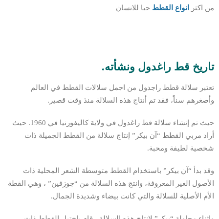
من اكثر
انواع القطط
حبا للانسان
تاريخ قط راغدول ونشأته.
تعتبر سلالة قطط راجدول من اجمل سلالات القطط في العالم
وأصغرهم سناً، فقد تم أنتاج هذه السلالة منذ وقت قصير.
حيث تم إنشاء سلالة قط راغدول في ولاية كاليفورنيا في 1960. حيث
أراد مربي القطط “آن بيكر” إنتاج سلالة من القطط الجميلة ذات
شخصية لطيفة ومحبة.
وقد بدأ “آن بيكر” باستخدام القطط متوسطة الشعر المحلية ذات
الأصول الغير المعروفة، وانتج هذه السلالة من “جوزفين” ، وهي القطة
الأم الأصلية للسلالة والتي كانت بيضاء وشديدة الجمال.
واثناء محاولة “بيكر” لإنتاج هذه السلالة ، قام بإختيار القطط ذات