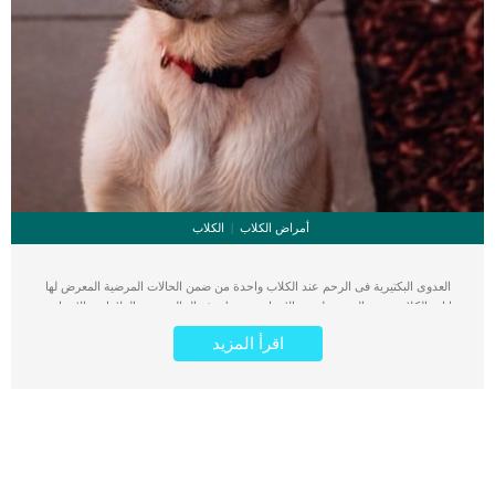
أمراض الكلاب
الكلاب
العدوى البكتيرية فى الرحم عند الكلاب واحدة من ضمن الحالات المرضية المعرض لها
اناث الكلاب نتيجة التعرض لبعض الاسباب. ترتبط هذه الحالة ببعض العلامات والاعراض
التى سننقلها لك من خلال هذا المقال. كما سنقدم لك الاسباب وخطوات الفحص الطبى
اقرأ المزيد
وافضل الطرق العلاجية. تعرف هذه الحالة باسم عدوى بكتيرية (ميتريتيس) للرحم في
الكلاب. اقرأ ايضا: علاج تقيح الرحم عند الكلاب العدوى البكتيرية فى الرحم هو عبارة عن
التهاب بطانة الرحم بسبب عدوى بكتيرية ، وعادة ما يحدث في غضون أسبوع بعد ولادة
الكلب. يمكن أن يحدث أيضًا بعد الإجهاض الطبيعي أو الطبي المقصود، أو بعد التلقيح
الاصطناعي غير المعقم. كما قد تؤدي العدوى إلى العقم ، وإذا تركت دون علاج ، فقد
تتبعها صدمة إنتانية “تسمم الرحم” وموت. علامات العدوى البكتيرية فى الرحم عند الكلاب
إفرازات من الفرج تنبعث منها رائحة كريهة صديد مختلط بالدم إفرازات خضراء داكنة
انتفاخ البطن لثة حمراء داكنة حمى انخفاض إنتاج الحليب اكتئاب قلة الشهية إهمال الجراء