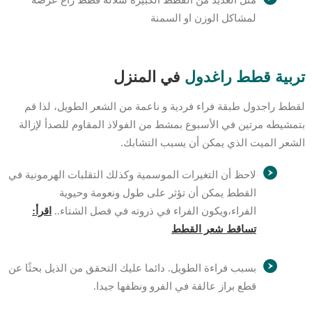
مثل العديد من القطط الكبيرة سلالة قطط راغ عرضة
لمشاكل الوزن او السمنة
تربية قطط راغدول
في المنزل
لقطط راجدول طبقة فراء فردية و ناعمة من الشعر الطويل، لذا قم
بتمشيطه مرتين في الأسبوع بمشط من الفولاذ المقاوم للصدأ لإزالة
الشعر الميت الذي يمكن أن يسبب التشابك.
لاحظ أن التغيرات الموسمية وكذلك التقلبات الهرمونية في
القطط يمكن أن تؤثر على طول ونعومة وحيوية
الفراء،ويكون الفراء في ذروته في فصل الشتاء..
اقرأ:
تساقط شعر القطط
بسبب فراءة الطويل. دائما عليك التحقق من الذيل بحثًا عن
قطع براز عالقة في الفرو ونظفها جيدا.