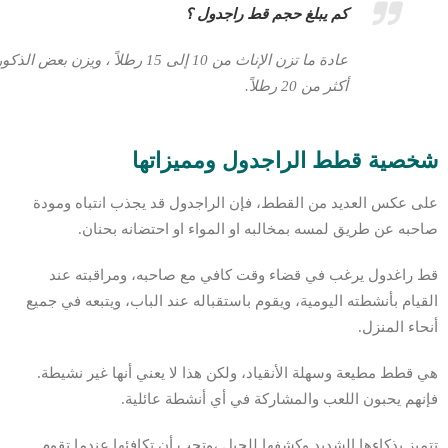
كم يبلغ حجم قط راجدول ؟
عادة ما تزن الإناث من 10 إلى 15 رطلاً ، ويزن بعض الذكو
أكثر من 20 رطلاً.
شخصية قطط الراجدول ومميزاتها
على عكس العديد من القطط، فإن الراجدول قد يجذب انتباه ومودة
صاحبه عن طريق لمسه بمخالبه او المواء او احتضانه بحنان.
قط راغدول يرغب في قضاء وقت كافي مع صاحبه، ومراقبته عند
القيام بأنشطته اليومية، ويقوم باستقباله عند الباب، ويتبعه في جميع
أنحاء المنزل.
هي قطط مطيعة وسهلة الأنقياد، ولكن هذا لا يعني أنها غير نشيطة.
فإنهم يحبون اللعب والمشاركة في أي أنشطة عائلية.
تتميز بذكاءها الشديد وكشفها للحيل ،وتحب أن تكافئها عندما تقوم