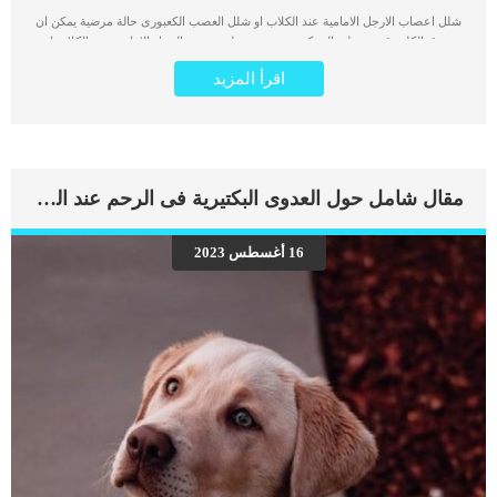
شلل اعصاب الارجل الامامية عند الكلاب او شلل العصب الكعبورى حالة مرضية يمكن ان
تفدق الكلب قدرته على الحركة بمرونة وسهولة. عصب الرجل الامامية عند الكلاب او
العصب الكعبري هو أكبر عصب في الرجل الأمامية ، وهو مسؤول عن مد الكوع والرسغ
اقرأ المزيد
وأصابع القدم. عندما تبدأ هذه الاصابة فان علامات الشلل والعرج ستظهر على كلبك. اقرأ
ايضا: معلومات عن التشنجات العضلية عند الكلاب تعتبر الصدمة فوق الكوع هي السبب
الأكثر شيوعًا لشلل اعصاب الارجل الامامية عند الكلاب. كما قد يكون هناك فقدان كامل
للإحساس في الجزء العلوي من القدم والجانب العلوي من القدم. معلومات سريعة عن
العصب الكعبرى فى الارجل الامامية عند الكلاب ينشأ العصب الكعبري تحت الجزء العلوي
من الساق الأمامية من مجموعة من الأعصاب تسمى الضفيرة العضدية. تتكون الضفيرة
مقال شامل حول العدوى البكتيرية فى الرحم عند الكلاب
العضدية من أعصاب تمتد من الحبل الشوكي في منطقة الرقبة. حركة الكلب واستقراره
ستتأثر بشكل كبير في حالة إصابة هذا العصب الاساسى. مع الاسف تفقد الكلاب المصابة
بشلل العصب الكعبري القدرة على التحكم في العضلة ثلاثية الرؤوس والعضلات التي تمتد
16 أغسطس 2023
إلى أسفل الساق الأمامية ، وبالتالي فهي غير قادرة على مد الكوع. اعراض شلل اعصاب
الارجل الامامية عند الكلاب الساق مثنية عدم القدرة على الوقوف أو تحمل الوزن فقدان
الإحساس الجلدي. اقرأ ايضا:اهمية عنصر الكوالين للكلاب اسباب شلل العصب […]