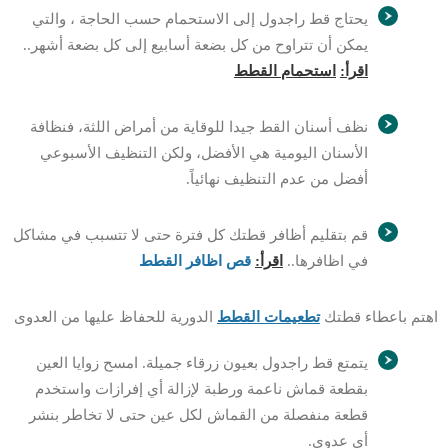
يحتاج قط راجدول إلى الاستحمام حسب الحاجة ، والتي
يمكن أن تتراوح من كل بضعة أسابيع إلى كل بضعة أشهر..
اقرأ:
استحمام القطط
نظف أسنان القط جيدا للوقاية من أمراض اللثة، فنظافة
الأسنان اليومية هي الأفضل، ولكن التنظيف الأسبوعي
أفضل من عدم التنظيف نهائياً.
قم بتقليم أظافر قطتك كل فترة حتى لا تتسبب في مشاكل
في اظافرها..
اقرأ:
قص اظافر القطط
اهتم باعطاء قطتك
تطعيمات القطط
الدورية للحفاظ عليها من العدوى
يتمتع قط راجدول بعيون زرقاء جميلة. امسح زوايا العين
بقطعة قماش ناعمة ورطبة لإزالة أي إفرازات واستخدم
قطعة منفصلة من القماش لكل عين حتى لا تخاطر بنشر
أي عدوى.