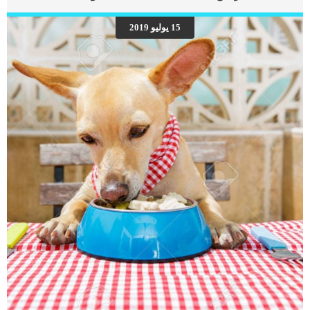
ماو قطة صغيرة ذات جسد رفيع ورأس مستدير وعينان مستديرتان متباعدتان. يتميز
جسدها باللون البني واللون البني الداكن على وجهها وأذنيها وقدميها وذيلها. انبهر الدكتور
15 يوليو 2019
طومسون بجمال وشخصية وونغ ماو لأنها بدت مثل القطط التي رآها في التبت حيث عمل
الدكتور طومسون كطبيب في البحرية الأمريكية لعدة سنوات و أمضى بعض الوقت في
دير في التبت وسحره […]