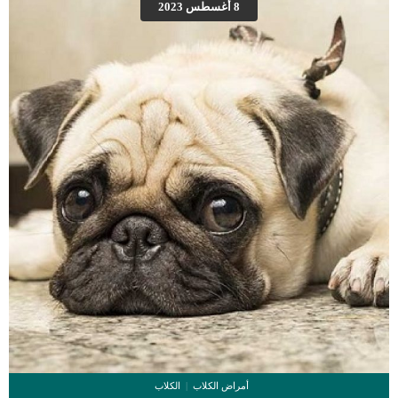
8 أغسطس 2023
والضحك. قطتك في هذا الوقت تريد ان تخبرك انها سعيدة على طريقتها الخاصة. المواء
الدال على السرور يكون غالبا بصوت عال ومييز, لان المواء بصوت منخفض […]
أمراض الكلاب
الكلاب