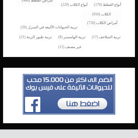
امراض القطط
(488)
أنواع القطط
(170)
أنواع الكلاب
(229)
الكلاب
(916)
أمراض الكلاب
(710)
تربية الحيوانات الأليفة في المنزل
(26)
تربية السلاحف
(17)
تربية الهامستر
(8)
تربية طيور الزينة
(21)
غير مصنف
(12)