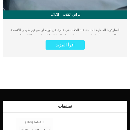
أمراض الكلاب
الكلاب
الساركوما العضلية الملساء عند الكلاب هى عبارة عن اورام او نمو غير طبيعى للأنسجة
يتشكل في جميع أنحاء الجسم. يعتقد البعض ان الساركوما العضلية عند الكلاب تكون خبيثة
فقط, ولكنها قد تكون اورام حميدة ايضا. اقرا ايضا: سرطان الغدة الدرقية عند الكلاب من
اقرأ المزيد
بين جميع الأورام الخبيثة الموجودة في الكلاب ، فان الساركوما العضلية الملساء تحدث
نسبة 1 إلى 3 ٪ في الجهاز الهضمي. كما انها ولحسن الحظ غير شائعة بين الكلاب بنوعيها
الحميد والخبيث. من ناحية اخرى تعتبر الساركوما العضلية الملساء هي ثاني أكثر أنواع
سرطان الجهاز الهضمي شيوعًا ، مما يجعلها نادرة الحدوث في الكلاب. اقرا ايضا: خطوات
التشخيص الطبى لسرطان الحلق عند الكلاب يقول بعض الخبراء ان هذا الورم يعتبر احد
علامات الشيخوخة والتقدم فى العمر عند الكلاب. كما يشيع هذا الورم بين المسنين من
الكلاب, هو عبارة عن ورم يتشكل في خلايا العضلات الملساء على طول جدران الجهاز
الهضمي ، عادة في المعدة أو الأمعاء الدقيقة. يتطور هذا النوع من السرطان ببطء نسبيًا ،
لكنه سينتشر إلى مناطق أخرى من الجسم بمجرد أن يبدأ الورم الخبيث ، ويمكن أن يكون
قاتلًا في كثير من الأحيان. لا تتأخر فى عرض كلبك على الطبيب البيطرى بمجرد ظهور
الاعراض المرتبطة بالساركوما العضلية فقد تكون حياته فى خطر. اقرا ايضا: […]
تصنيفات
القطط
(768)