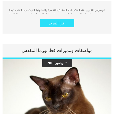
الوسواس القهرى عند الكلاب احد المشاكل النفسية والسلوكية التى تصيب الكلب نتيجة
مجموعة من الاسباب المرضية او النفسية. يعرف سلوك الوسواس القهرى عند الكلاب او
الاضطراب القهري بانه عبارة عن تسلسل متكرر وغير متغير نسبيًا من الأنشطة أو
اقرأ المزيد
الحركات التي ليس لها هدف أو وظيفة واضحة. او ان السلوك المتكرر يتداخل مع الأداء
السلوكي الطبيعي, بمعنى ان تزيد وتتكرر الاستمالة او الدوران حول الذيل سلوكيات
الوسواس القهرى عند الكلاب كثيرة ومتعددة وتظهر بأكثر من شكل مثل مطاردة الذيل ،
تشويه الذات، الدوران والبيكا (الشهية للمواد غير الغذائية مثل الأوساخ أو الصخور أو
البراز) ، السرعة ، التحديق ، والنطق. كما انه لا توجد سلالة أو جنس أو عمر للكلب أكثر
عرضة للإصابة باضطرابات الوسواس القهري\ يعتقد البعض ان الوسواس القهرى مرتبط
مواصفات ومميزات قط بورما المقدس
بالشيخوخة ولكنه يمكن ان يبدأ ظهوره مبكرًا ، حوالي 12 إلى 24 شهرًا من العمر ، حيث
ينضج الكلب في النمو. اقرا ايضا: كيف تتعامل مع أنين الجراء فى القفص ؟ الاعراض
والعلامات المرتبطة بالوسواس القهرى عند الكلاب تشويه الذاتفقدان الشعر وتقرح الجلد
7 نوفمبر 2019
اثر اللعق المفرط او الاستمالة المفرطةتكرار الافعال بشكل مبالغ فيهمطاردة الذيل
وعضهالجرى خلف فريسة مجهولةكثرة العواءزيادة النشاط الحركى اقرأ ايضا: 10 طرق
طبيعية لتهدئة الكلاب.. تعرف عليهم ما هى الاسباب الكامنة خلف السلوكيات القهرية عند
الكلاب […]