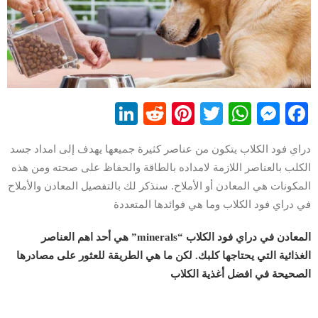
LinkedIn
Reddit
Pinterest
WhatsApp
Twitter
Messenger
Facebook
دراي فود الكلاب يتكون من عناصر كثيرة جميعها يهدف إلى امداد جسد
الكلب بالعناصر اللازمة لامداده بالطاقة والحفاظ على صحته ومن هذه
المكونات هي المعادن أو الأملاح. سنذكر لك بالتفصيل المعادن والأملاح
في دراي فود الكلاب وما هي فوائدها المتعددة
المعادن في دراي فود الكلاب “minerals” هي أحد اهم العناصر
الغذائية التي يحتاجها كلبك. لكن ما هي الطريقة للعثور على مصادرها
الصحيحة في افضل أغذية الكلاب