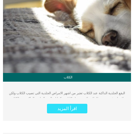
الكلاب
البقع الجلدية الداكنة عند الكلاب تعتبر من اشهر الامراض الجلدية التى تصيب الكلاب ولكن
لا تقلق فهى تخضع للعلاج ولا تهدد حياة كلبك. كما ان البقع الجلدية الداكنة عند الكلاب
اصابة لها أسباب مختلفة ويعتمد علاجها على شدتها وفي أي مرحلة من الخطورة. فى هذه
اقرأ المزيد
المقال سوف نتعرف على البقع الجلدية الداكنة عند الكلاب و ماهيتها وأسبابها وعلاجها
والوقاية منها وكيف تبدو على جلد الكلب حتى تتمكن من التعرف عليها فور ظهورها
وتعالجها. اقرا ايضا:5 وصفات طبيعية في علاج حساسية الجلد عند الكلاب ما هي البقع
الجلدية الداكنة عند كلبك ؟ تظهر البقع الجلدية الداكنة لعدة اسباب تعرف عليها حتى
تتوجه الى اقرب طبيب بيطرى عند ظهورها حتى لا تسبب الم شديدا لكلبك هى عبارة عن