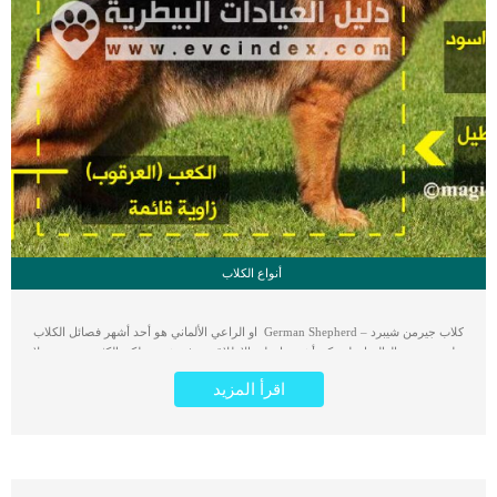
أنواع الكلاب
كلاب جيرمن شيبرد – German Shepherd او الراعي الألماني هو أحد أشهر فصائل الكلاب
على مستوى العالم إن لم يكن أشهرها على الإطلاق وبرغم شهرته لكن الكثير من مربيه لا
يعرف ما يكفي من معلومات عن سلالة كلاب جيرمن شيبرد و خصصائص هذه الفصيلة
اقرأ المزيد
الرائعة من الكلاب المخلصة والوفية. سلالة كلاب جيرمن شيبرد هي أحد أرقى وأفضل
أنواع الكلاب المنزلية المعروفة على مستوى العالم. الجيرمن شيبرد أو الراعي الألماني
يتميز بأنه من الكلاب الكبيرة في الحجم، والتي تتميز بالرشاقة والقوة العضلية. إضافة إلى
ذلك تتمتع كلاب جيرمن شيبرد بالإخلاص والوفاء الشديد وكذلك بارتفاع مستوى ذكائها عن
أقرانها من السلالات الأخرى في الكلاب. برغم حجم جسمها الكبير نسبيا فهي تتحرك
برشاقة سرعة عالية بفضل هيكلها العضلي والعظمي المتناسق جدا والذي يمنحها قدرة