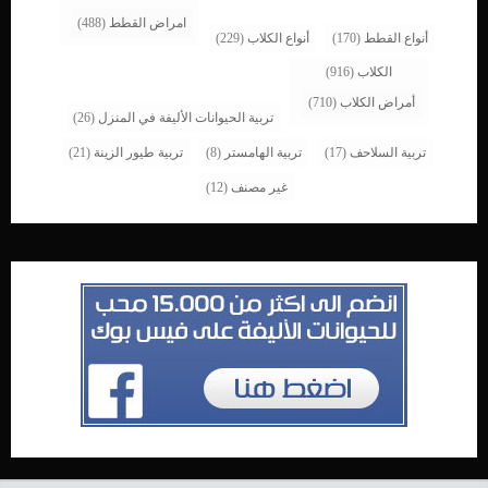
امراض القطط
(488)
أنواع القطط
(170)
أنواع الكلاب
(229)
الكلاب
(916)
أمراض الكلاب
(710)
تربية الحيوانات الأليفة في المنزل
(26)
تربية السلاحف
(17)
تربية الهامستر
(8)
تربية طيور الزينة
(21)
غير مصنف
(12)