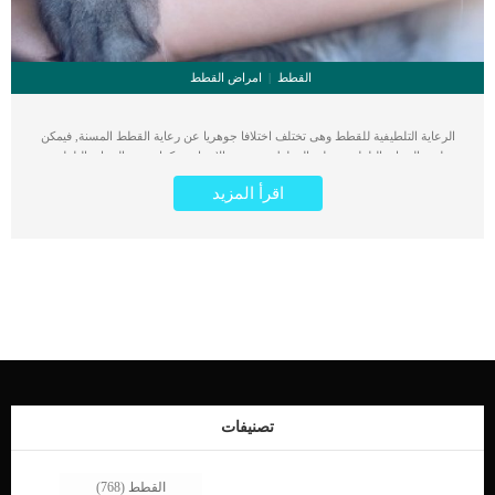
القطط
امراض القطط
الرعاية التلطيفية للقطط وهى تختلف اختلافا جوهريا عن رعاية القطط المسنة, فيمكن
تطبيق الرعاية التلطيفية على القطط من جميع الاعمار. يمكننا وصف الرعاية التلطيفية
للقطط بانها عبارة عن تقديم افضل جودة حياة للقطة المريضة ومحاولة تخفيف الألم
اقرأ المزيد
والانزعاج عنها بقدر الامكان. اقرا ايضا: لماذا تحتاج القطة المسنة الى اهتمام اكبر ؟ ينطبق
تعبير الرعاية التلطيفية مع القطط صاحبة الامراض المزمنة والحالات الخطيرة وكذلك
القطط المسنة. كما يمكن أن تشمل الرعاية التلطيفية مجموعة واسعة من العلاجات مثل
الوخز بالإبر والعلاج بالليزر والتدليك العلاجي والمكملات والأنظمة الغذائية الخاصة وإدارة
الألم والتعديلات المنزلية. لا يعتبر العلاج التلطيفى علاجا فى حد ذاته ولكنه وسيلة لجعل
قطتك مرتاحة لأنها تعاني من أشكال مختلفة من المرض. تم ربط التلطيف العلاجى
بالمسنين لانهم اكثر القطط حاجة اليه لما يعانون منه من امراض شيخوخة وتقدم فى
العمر والتى قد تصل الى الشلل وفقدان الحواس. متى يمكن تطبيق العلاج التلطيفى على
قطتى ؟ يتضمن العلاج التلطيفى علاج أي حالة تؤثر على جودة حياة قطتك ، سواء كانت
رعاية حادة أو مزمنة أو رعاية نهاية العمر. كما ان العلاج التلطيفى لا يغنى عن تطبيق علاج
الحالة الاساسية وبغض النظر عن نوع العلاج الموصى به ، فإن الهدف الأساسي للطب
البيطري هو عدم التسبب في أي ضرر. يعتبر القتل الرحيم اخر […]
تصنيفات
القطط
(768)