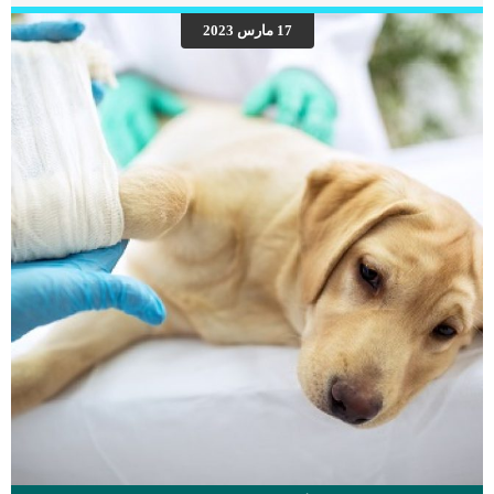
سميك ولامع بملمس ناعم، وشعر طويل وناعم للغاية. انواع القطط الشيرازي مع الصور
17 مارس 2023
هناك العديد من انواع القطط الشيرازي والتي تنتشر في جميع انحاء العالم، لكن اشهر
الانواع التي سنذكرها لكم : قط شيرازي مون فيس وقد يسميه البعض دول فيس Doll
face وهو من اشهر انواع القطط الشيرازية او البيرشن. يتميز بوجه جميل و صافي و تحب
النظر اليه […]