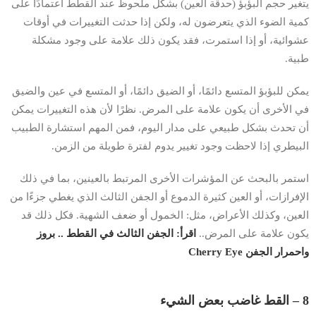
يتغير حجم البؤبؤ (حدقة العين) بشكل ملحوظ عند القطط اعتمادًا على
كمية الضوء الذي يتعرضون له، ولكن إذا حدثت التغييرات في أوقات
عشوائية، أو إذا استمرت، فقد يكون ذلك علامة على وجود مشكلة
طبية.
يمكن للبؤبؤ المتسع دائمًا، أو الضيق دائمًا، أو المتسع في عين والضيق
في الأخرى أن يكون علامة على المرض. نظرًا لأن هذه التغييرات يمكن
أن تحدث بشكل طبيعي على مدار اليوم، فمن المهم استشارة الطبيب
البيطري إذا لاحظت وجود تغيير يدوم لفترة طويلة من الزمن.
استمر بالبحث عن المؤشرات الأخرى المرتبط بالعينين، بما في ذلك
الإفرازات، أو العين كثيرة الدموع أو الجفن الثالث الذي يغطي جزءًا من
العين، وكذلك الأعراض، مثل: الخمول أو ضعف الشهية. فكل ذلك قد
يكون علامة على المرض..
اقرأ:
الجفن الثالث في القطط .. بروز
واحمرار الجفن Cherry Eye
8 – القط غاضب بعض الشيء