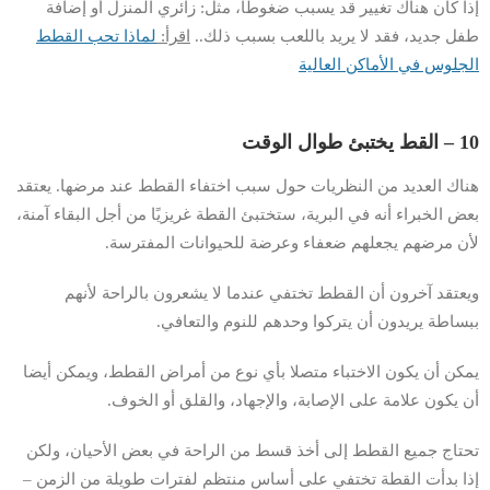
إذا كان هناك تغيير قد يسبب ضغوطًا، مثل: زائري المنزل أو إضافة
طفل جديد، فقد لا يريد باللعب بسبب ذلك..
اقرأ:
لماذا تحب القطط
الجلوس في الأماكن العالية
10 – القط يختبئ طوال الوقت
هناك العديد من النظريات حول سبب اختفاء القطط عند مرضها. يعتقد
بعض الخبراء أنه في البرية، ستختبئ القطة غريزيًا من أجل البقاء آمنة،
لأن مرضهم يجعلهم ضعفاء وعرضة للحيوانات المفترسة.
ويعتقد آخرون أن القطط تختفي عندما لا يشعرون بالراحة لأنهم
ببساطة يريدون أن يتركوا وحدهم للنوم والتعافي.
يمكن أن يكون الاختباء متصلا بأي نوع من أمراض القطط، ويمكن أيضا
أن يكون علامة على الإصابة، والإجهاد، والقلق أو الخوف.
تحتاج جميع القطط إلى أخذ قسط من الراحة في بعض الأحيان، ولكن
إذا بدأت القطة تختفي على أساس منتظم لفترات طويلة من الزمن –