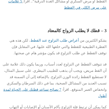
القطط أو مرض السكري أو مشاكل الغدة الدرقية”.. اقرأ:
5 علامات
على مرض الكلى في القطط
3 – قطك لا يطلب الزواج كالمعتاد
يشكو الكثيرين من
أعراض طلب التزاوج عند القطط
، لكن هذه هي
الفطرة الطبيعية للقطط والتي خلقها الله عليها. في المقابل فإن
توقف القطط عن طلب التزاوج قد يكون مؤشر هام عن صحتها.
قد تتوقف القطط عن التزاوج لعدد أسباب، وربما يكون ذلك علامة على
أن القط مريض، ويجب أن يذهب للطبيب البيطري. على سبيل المثال،
لا تستطيع القطط زائدة الوزن التزاوج. بالإضافة إلى أن السمنة قد
تسبب العديد من المشاكل الصحية، بما في ذلك السرطان والسكري
وانخفاض العمر المتوقع.. اقرأ:
7 نصائح تساعد قطتك على الحياة لمدة
أطول
كما يمكن أن ترتبط قلة التزاوج بآلام الأسنان أو الإصابات أو التهاب