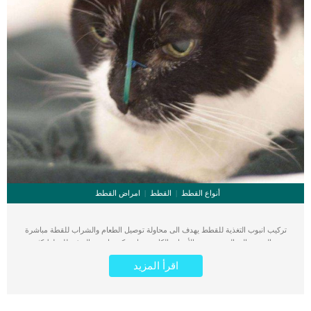
أنواع القطط
القطط
امراض القطط
تركيب انبوب التغذية للقطط يهدف الى محاولة توصيل الطعام والشراب للقطة مباشرة
من المريء إلى المعدة. تعتبر الأسباب الكامنة وراء تركيب انبوب التغذية للقطط كثيرة
وناتجة عن العديد من إصابات الفم وعدوى الأسنان والتشوهات الخلقية فى الفك وغيرها.
اقرأ المزيد
اقرأ ايضا: علاج التهاب القولون عند القطط كما يمكن ان يتم تركيب انبوب التغذية للقطط
من خلال شق جراحي صغير فى جدار المعدة بناء على الحالة الصحية للقطة. يمكن تركيب
انبوب التغذية للقطط التى فقدت شهيتها لاى سبب من الأسباب لحين علاجه. تحتاج تركيب
أنابيب التغذية وضع القطة تحت التخدير الكلى وبناء عليه ستحتاج قطتك ان تكون لديها