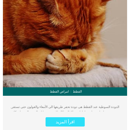
القطط
امراض القطط
الدودة السوطية عند القطط هى دودة تحفر طريقها الى الأمعاء والقولون حتى تستقر,
وهى دودة طفيلية يتراوح طولها من 45 الى 75 مللى متر. بما ان الدودة السوطية كائن
طفيلى فهذا يعني ان لها بيض يظل على حالته حتى يدخل جسم القطة ثم يفقس ويبدأ
اقرأ المزيد
دورة حياته. تصاب القطط التى تنبش فى التربة وتشرب الماء من البحيرات او من اى اناء
شرب خارج المنزل بهذه الديدان نظرا لان بيض هذه الديدان منتشر فى البيئة الخارجية