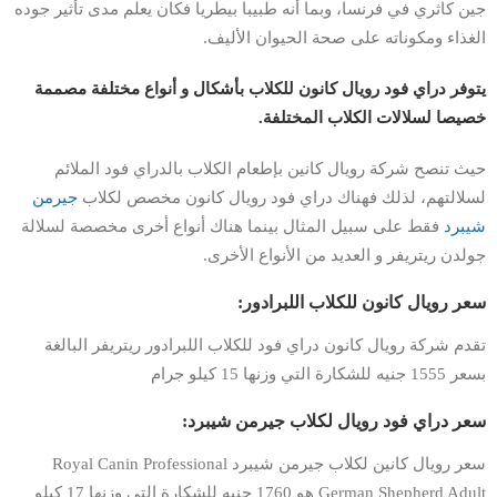
جين كاثري في فرنسا، وبما أنه طبيبا بيطريا فكان يعلم مدى تأثير جوده
الغذاء ومكوناته على صحة الحيوان الأليف.
يتوفر دراي فود رويال كانون للكلاب بأشكال و أنواع مختلفة مصممة
خصيصا لسلالات الكلاب المختلفة.
حيث تنصح شركة رويال كانين بإطعام الكلاب بالدراي فود الملائم
لسلالتهم، لذلك فهناك دراي فود رويال كانون مخصص لكلاب
جيرمن
شيبرد
فقط على سبيل المثال بينما هناك أنواع أخرى مخصصة لسلالة
جولدن ريتريفر و العديد من الأنواع الأخرى.
سعر رويال كانون للكلاب اللبرادور:
تقدم شركة رويال كانون دراي فود للكلاب اللبرادور ريتريفر البالغة
بسعر 1555 جنيه للشكارة التي وزنها 15 كيلو جرام
سعر دراي فود رويال لكلاب جيرمن شيبرد:
سعر رويال كانين لكلاب جيرمن شيبرد Royal Canin Professional
German Shepherd Adult هو 1760 جنيه للشكارة التي وزنها 17 كيلو