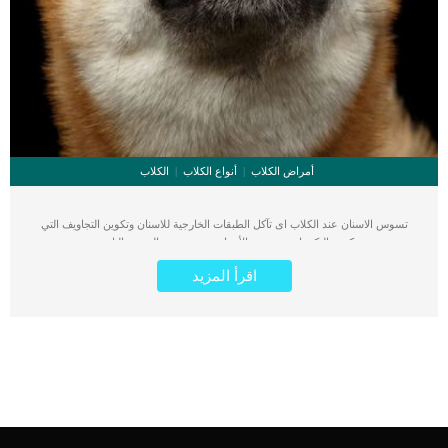
أمراض الكلاب
أنواع الكلاب
الكلاب
تسوس الاسنان عند الكلاب اى تآكل الطبقات الخارجية للاسنان وتكوين التجاويف التي
تسمح بتكوين البكتريا. تجويف الأسنان يحدث نتيجة الحمض الناتج من هضم
الكربوهيدرات بواسطة البكتيريا الصحية الموجودة داخل الفم. كلما تم اكتشاف تجاويف
اقرأ المزيد
الاسنان مبكرا وتنظيفها بشكل دوري ومنتظم سواء فى المنزل او العيادة البيطرية كلما
قلل ذلك من احتمالية حدوث تسوس اسنان الكلب. اضافة الى تنظيف التجويف فى وقت
مبكر كذلك يتم حشوها كما يحدث مع الإنسان حتى لا تصاب اللثة ويحدث التسوس عند
الكلب. اذا وصل التجويف الى الجذور واصبح عميقا ربما يحتاج الكلب الى خلع السن تماما.
مجرد علاج تسوس الاسنان عند الكلاب يعتبر إجراء بسيط. هناك حالات تحتاج الى
استخراج او تغيير ممر الاسنان وفى هذه الحالة يكون الامر اكثر تعقيدا ويحتاج الى عيادة
بيطرية مجهزة. اقرأ ايضا: عدوى الدم الجرثومية عند الكلاب إجراءات علاج تسوس
الاسنان عند الكلاب اذا رأيت التجاويف في اسنان كلبك او وجدته لا يتمكن من المضغ
بسهوله وظهرت رائحه فم كريهة فعليك بالتوجه للعيادة البيطرية. سيقوم الطبيب البيطرى
بفحص فم كلبك جيدا ويحدد النهج العلاجي المناسب لحالة قطتك كالتالى: قبل ان يبدأ