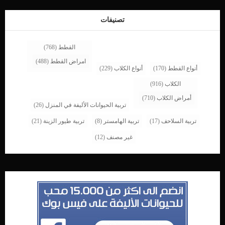
الطبيب البيطرى فى علاج تسوس الاسنان سيجرى بعض الفحوصات الجسدية.تهدف
الفحوصات الجسدية الى اكتشاف صحة وسلامة الأعضاء الداخلية للكلب وبالاخص
تصنيفات
الكليتين.عليك مناقشة التاريخ الصحى للكلب والادوية التى […]
القطط
(768)
امراض القطط
(488)
أنواع القطط
(170)
أنواع الكلاب
(229)
الكلاب
(916)
أمراض الكلاب
(710)
تربية الحيوانات الأليفة في المنزل
(26)
تربية السلاحف
(17)
تربية الهامستر
(8)
تربية طيور الزينة
(21)
غير مصنف
(12)