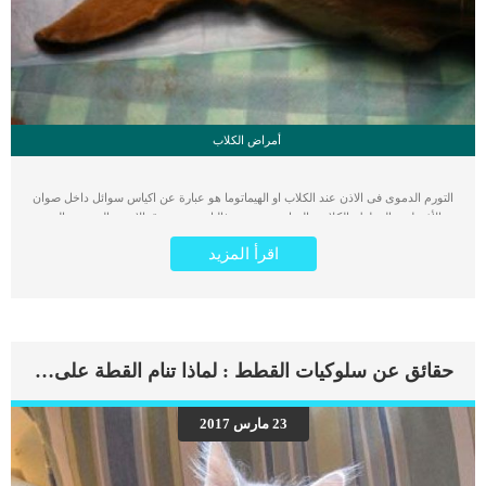
أمراض الكلاب
التورم الدموى فى الاذن عند الكلاب او الهيماتوما هو عبارة عن اكياس سوائل داخل صوان
الأذن لدى القطط والكلاب والخنازير, وتحدث غالبا بسبب تمزق الاوعية الدموية والتى
تنزف تحت الجلد مسببة اكياس مليئة بالسوائل. الهيماتوما أكثر شيوعا في الكلاب أكثر من
اقرأ المزيد
القطط و تحدث غالبا بسبب الحكة التى يقوم بها الكلب بسبب انتشار الحشرات داخل
الأذن. ترتبط هذة الحالة فى كثير من الاحيان بالتهاب الأذن او عدوى القناة السمعية, تطلب
الهيماتوما تدخل جراحى وأدوية علاج التهاب الاذن. تظهر هذه الأكياس فى الكلاب صاحبة
الاذن المتدلية بشكل شائع, ومع الفحص الطبى قد يكتشف الطبيب انها اكياس دموية.
يظهر تورم بسيط فى الأذن المصابة بهذا النوع لدى الكلاب, حيث نجد ان أطراف الأذن
المصابة متذبذبة وبها بالون ماء وقد تضخم كليا او جزئيا بالدم, و فى بعض الحالات قد يكون
حقائق عن سلوكيات القطط : لماذا تنام القطة على رأسي ؟
كبيرا جدا فيسد فتحة الأذن. اعراض الهيماتوما عند الكلاب التهاب الاذن الخارجية
والصدمات والذى يدفع الكلب الى تحريك رأسه وهذه الحركة يمكن ان تتسبب فى إنفصال
جلد غضروف الاذن الخارجية, فتتمزق الاوعية الدموية ويتكون الورم الدموى. يمكن العثور
23 مارس 2017
على الهيماتوما بدون وجود اى أعراض واضحة فى الاذن, حيث اثبتت بعض الدراسات التى
اجريت على 40 كلبا ان الهيماتوما يمكن ان تحدث بسبب مرض المناعة الذاتية . يقوم
الطبيب البيطرى بجمع عينة من […]