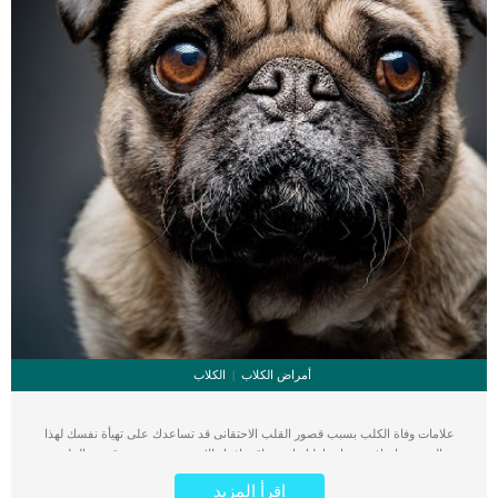
أمراض الكلاب
الكلاب
علامات وفاة الكلب بسبب قصور القلب الاحتقانى قد تساعدك على تهيأة نفسك لهذا
الحدث, واتخاذ جميع احتياطتك انت وباقى افراد الاسرة. يعتبر مرض قصور القلب
الاحتقانى من اخطر الحالات المرضية التى يمكن ان يتعرض لها جميع الكائنات الحية بما فى
اقرأ المزيد
ذلك الكلاب والقطط. كما ان القلب يعتبر عضوا رئيسيا فى جسم الكلاب, واى قصور به