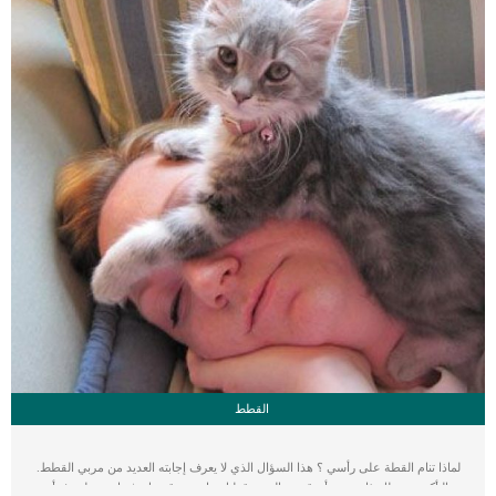
القطط
لماذا تنام القطة على رأسي ؟ هذا السؤال الذي لا يعرف إجابته العديد من مربي القطط.
بالتأكد حدث لك ذات مرة أن قمت بالنوم وقطتك تنام عند قدميك, ثم استيقظت فجأة