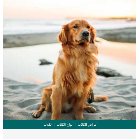
الراجدول السمات الجسدية للقط الاسكتلندى _كما ذكرنا ان اشهر ما يميز هذه السلالة
هى الأذنين المطويتين _تعرف ايضا بوجوه مستديرة ، وعيون مستديرة ، وأعناق قصيرة
[…]
أمراض الكلاب
أنواع الكلاب
الكلاب