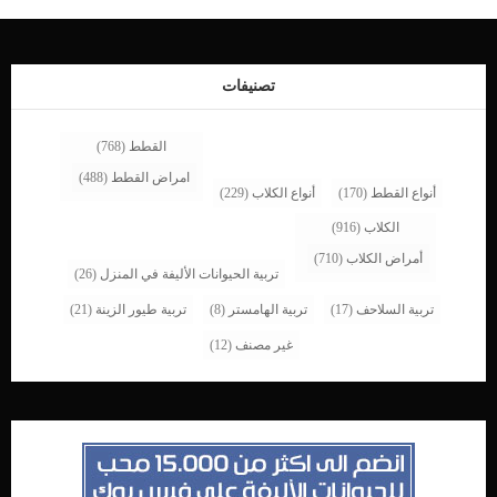
التعليمات التي يجب عليك الاهتمام بها تختص بطعام قطتك. القطط تحتاج الكثير من
الطعام عالي الجودة والمحتوي على البروتينات والمغذيات الأساسية التي تساعد القطة
في فترة التبويض والحمل. طعام القطط أثناء الحمل وبخاصة في فترة التبويض والتزاوج
يجب أن تعتمد […]
تصنيفات
القطط
(768)
امراض القطط
(488)
أنواع القطط
(170)
أنواع الكلاب
(229)
الكلاب
(916)
أمراض الكلاب
(710)
تربية الحيوانات الأليفة في المنزل
(26)
تربية السلاحف
(17)
تربية الهامستر
(8)
تربية طيور الزينة
(21)
غير مصنف
(12)