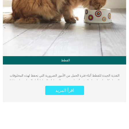
القطط
التغذية الجيدة للقطط أثناء فترة الحمل من الأمور الضرورية التي تحفظ لهذه المخلوقات
الجميلة كل ما تحتاجة لتظل في أفضل صحة وحال. طعام القطط أثناء الحمل يختلف قليلا
عن الطعام الذي قد تتناوله في فترات حياتها العادية, يعتقد بعض مربي القطط أن القطة
اقرأ المزيد
في فترة الحمل لا تحتاج التغذية الزائدة, كما يظن البعض أن الإفراط في إطعام القطط
يؤدي إلى مزيد من الصحة, وكلا الأمرين خطأ. التغذية المتوازنة للقطة الحامل هي
الطريقة المثلى للوصول بصحة القطة الأم و القطط الصغيرة إلى بر الأمان. من أكثر
الأخطاء الشائعة في كمية طعام القطط أثناء فترة الحمل هو كثرة إطعامها في بداية فترة
الحمل و قلة الإطعام مع اقتراب الولادة, وهذا خطأ سنوضحه بالتفصيل كما سنوضح كيفية
إطعام القطط أثناء فترة الحمل وقبل الولادة اقرأ أيضا: العناية بالقطط أثناء فترة الحمل
– العناية بالقطة الحامل جرعات إطعام القطط اليتيمة من سن يوم إلى 56 يوم بالتفصيل
طعام القطط قبل فترة التزاوج والحمل عندما تقرر أن تقوم قطتك بالتزاوج, هناك بعض