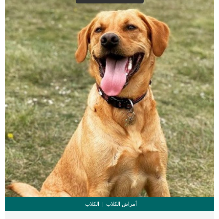
للقطة تجعلها تكون أكثر ثباتا عند وضعك للمرهم.قم بوضع انبوب المرهم فى الغرفة
العادية ولا يشترط وجوده فى مكان بارد او دافى. اقرأ ايضا: مشاكل عيون القطط
الصغيرة وعلاجها فعالية مرهم تيراميسين لعيون القطط […]
أمراض الكلاب
الكلاب