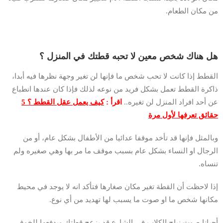
من مكان الطعام.
هل هناك شخص معين لا تحبه قطتك في المنزل ؟
القطط إذا كانت لا تحب شخص ما فإنها لن تغير وجهة نظرها فيه أبدا،
ذاكرة القطط تعمل بشكل فريد من نوعه لذلك فإذا كان عندها انطباع
عن أحد افراد المنزل لن تغيره..
اقرأ :
كيف يعمل عقل القطط ؟ 5
حقائق تعرفها لأول مرة
وبالمثل فإنها قد تأخد موقفا عدائيا من الأطفال بشكل عام، أو من
الرجال او النساء بشكل عام بسبب موقف ما مر بها وهي صغيره ولم
تنساه.
إذا لاحظت أن القطة تغير مكان صغارها فتأكد انه لا يوجد في محيط
مكانها شخص ما او صوت ما يسبب لها تهديد من أي نوع.
أحيانا صوت نباح الكلاب في الشارع قد يزعج قطتك ويدفعها للخوف