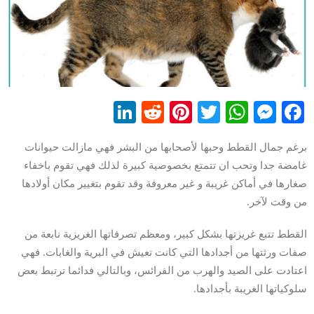
LinkedIn
Reddit
Pinterest
WhatsApp
Twitter
Messenger
Facebook
برغم جمال القطط وحبها لأصحابها من البشر فهي مازالت حيوانات
غامضة جدا وتحب ان تتمتع بخصوصية كبيرة لذلك فهي تقوم باخفاء
صغارها في أماكن غريبة و غير معروفة وقد تقوم بتغيير مكان أولادها
من وقت لآخر.
القطط تتبع غريزتها بشكل كبير، ومعظم تصرفاتها الغريزية نابعة من
صفات ورثتها من أجدادها التي كانت تعيش في البرية والغابات. فهي
اعتادت على الصيد والهرب من الفرائس، وبالتالي فدائما ترتبط بعض
سلوكياتها الغريبة بأجدادها.