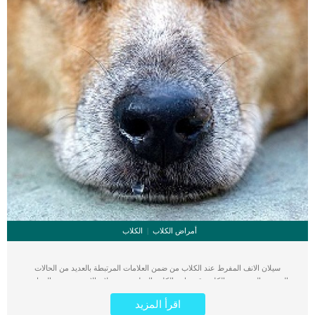
أمراض الكلاب
الكلاب
سيلان الانف المفرط عند الكلاب من ضمن العلامات المرتبطة بالعديد من الحالات
المرضية التى تصيب الكلب. قد يعانى الكلب السليم من سيلان الانف من حين الى اخر
بدون سبب يدعو الى القلق. كما يمكن ان يكون سيلان الانف المفرط ناتج عن حالات
اقرأ المزيد
مرضية خطيرة تستدعى التوجه السريع الى العيادة البيطرية. يتميز سيلان الأنف الخفيف