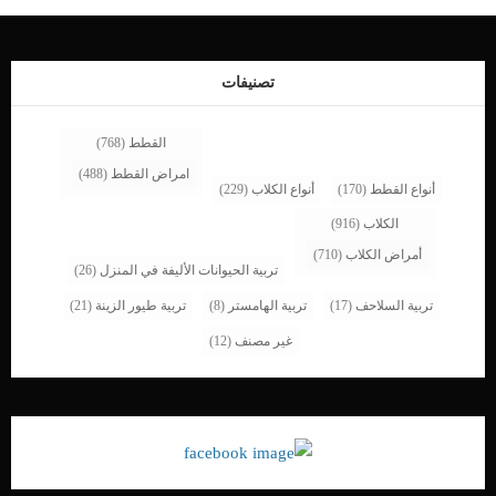
_ حمى _وجع بطن _زيادة العطش والتبول _دم في البول _صعوبة التبول _ القيء _
فقدان الوزن. اقرا ايضا: كلبى يعانى من امراض الكلى.. ماذا اطعمه ؟ الاسباب التى تكمن
خلف التهاب الكلى عند الكلب _بكتيريا فى المثانة […]
تصنيفات
القطط
(768)
امراض القطط
(488)
أنواع القطط
(170)
أنواع الكلاب
(229)
الكلاب
(916)
أمراض الكلاب
(710)
تربية الحيوانات الأليفة في المنزل
(26)
تربية السلاحف
(17)
تربية الهامستر
(8)
تربية طيور الزينة
(21)
غير مصنف
(12)