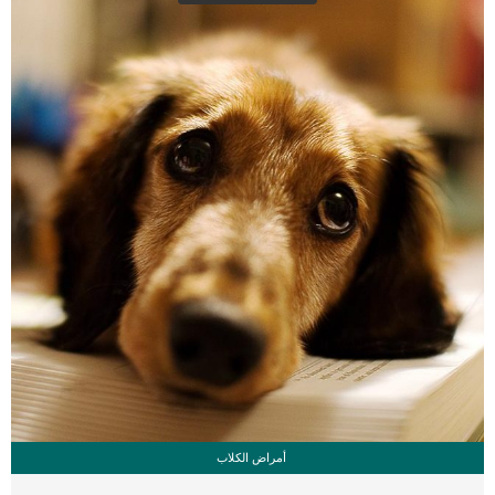
رغم ندرة حدوث إصابة الجلد المترهل عند القطط الا ان العيادة البيطرية لديها جميع
الادوات لتشخيص هذه الحالة. مثل: فحص جسدي شاملاختبارات الدم لاستبعاد بعض
الحالات المرضية الأخرىتحليل البولاخذ عينات […]
أمراض الكلاب