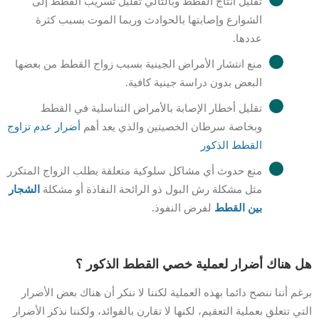
تقليل انتاج القطط وبالتالي تقليل تسريب القطط إلى
الشوارع وإصابتها بالحوادث وربما الموت بسبب كثرة
عددها.
منع انتشار الأمراض الجينية بسبب زواج القطط من بعضها
البعض بدون دراسة جينية كافية.
تقليل أخطار الإصابة بالأمراض التناسلية في القطط
وبخاصة سرطان الخصيتين والذي يعد أهم
أضرار عدم تزاوج
القطط الذكور
منع حدوث أي مشاكل سلوكية متعلقة بطلب الزواج المتكرر
مثل مشكلة رش البول ذو الرائحة النفاذة أو مشكلة
الشجار
بين القطط
لفرض النفوذ.
هل هناك أضرار لعملية خصي القطط الذكور ؟
برغم أننا ننصح دائما بهذه العملية لكننا لا ننكر أن هناك بعض الأضرار
التي تتعلق بعملية التعقيم، لكنها لا تقارن بالفوائد، ولكننا نذكر الأضرار