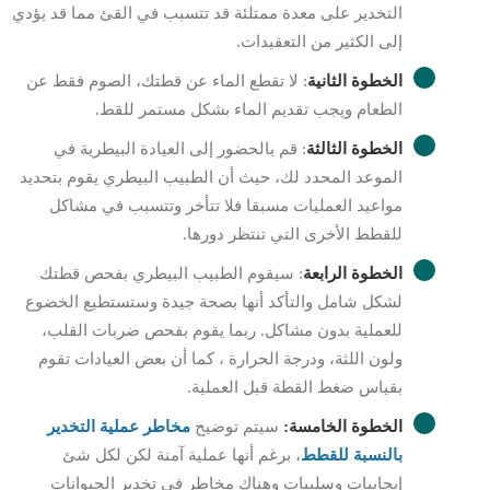
التخدير على معدة ممتلئة قد تتسبب في القئ مما قد يؤدي
إلى الكثير من التعقيدات.
الخطوة الثانية
: لا تقطع الماء عن قطتك، الصوم فقط عن
الطعام ويجب تقديم الماء بشكل مستمر للقط.
الخطوة الثالثة
: قم بالحضور إلى العيادة البيطرية في
الموعد المحدد لك، حيث أن الطبيب البيطري يقوم بتحديد
مواعيد العمليات مسبقا فلا تتأخر وتتسبب في مشاكل
للقطط الأخرى التي تنتظر دورها.
الخطوة الرابعة
: سيقوم الطبيب البيطري بفحص قطتك
لشكل شامل والتأكد أنها بصحة جيدة وستستطيع الخضوع
للعملية بدون مشاكل. ربما يقوم بفحص ضربات القلب،
ولون اللثة، ودرجة الحرارة ، كما أن بعض العيادات تقوم
بقياس ضغط القطة قبل العملية.
الخطوة الخامسة:
سيتم توضيح
مخاطر عملية التخدير
بالنسبة للقطط
، برغم أنها عملية آمنة لكن لكل شئ
إيجابيات وسلبيات وهناك مخاطر في تخدير الحيوانات