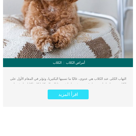
أمراض الكلاب
الكلاب
التهاب الكلى عند الكلاب هي عدوى، غالبًا ما تسببها البكتيريا، وتؤثر في المقام الأول على
الكلى, ويتم ادراتها بعدة طرق سنتعرف عليها فى هذا المقال. كلما كان لكلبك تاريخ سابق
فى اصابات المثانة كلما زاد ذلك من احتمالية الاصابة بالتهابات الكلى رغم انها حالة مرضية
اقرأ المزيد
غير منتشرة او شائعة بين الكلاب. كما يمكن أن تؤثر العدوى على الكلاب من جميع الأعمار
ولكن يتم تشخيصها في كثير من الأحيان عند الإناث في منتصف العمر أو أكبر. اقرأ ايضا:
خطورة التهاب كبيبات الكلى عند الكلاب التهابات الكلى خطيرة جدا ويمكن أن تؤدي
الالتهابات الشديدة أو حتى الالتهابات المزمنة الخفيفة إلى تلف الكلى بشكل خطير وتؤدي
في النهاية إلى الفشل الكلوي. إذا كنت تعتقد أن كلبك قد يكون مصابًا بعدوى في الكلى،
فحدد موعدًا مع الطبيب البيطري في أقرب وقت ممكن. اعراض وعلامات التهابات الكلى
عند الكلاب قد لا تظهر على الكلاب المصابة بالتهابات الكلى العديد من الأعراض, لكن هذا
فى البداية فقط, بعد ذلك ستظهر على الكلب عدة اعراض مثل: _الخمول _ ضعف الشهية