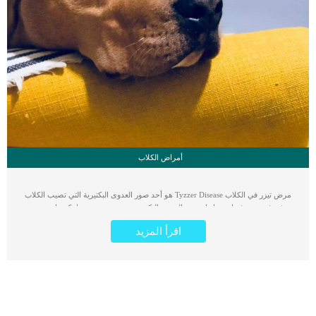
أمراض الكلاب
مرض تيزر في الكلاب Tyzzer Disease هو أحد صور العدوى البكتيرية التي تصيب الكلاب
في فترة من فترات حياتها. سبب العدوى البكتيرية بمرض تيزر تسببها بكتيريا تسمى
(الكلوستريديوم). و يُعتقد أن البكتيريا تتكاثر في الأمعاء وتصل إلى الكبد ،مسببة أضرارًا
اقرأ المزيد
جسيمة وضارة لكلب خطورة مرض تيزر هو أنه يصيب الكلاب الصغيرة بشكل أكبر، حيث
تتعرض الكلاب الصغيرة لخطر كبير عندما تصاب بهذا المرض. نوضح لك في هذا المقال
المعلومات الكاملة عن هذا المرض و كيفية اكتشافه في كلبك أعراض مرض تيزر في
الكلاب Tyzzer Disease بسبب شدة تلف الكبد، قد تموت بعض الكلاب المصابة بمرض
التيزر في غضون 24 إلى 48 ساعة.وهناك بعض العلامات والأعراض المبكرة للمرض:
-الخمول الواضح على الكلب -الاكتئاب وقلة التفاعل معك -فقدان الشهية وانخفاض الوزن
اقرأ: علاج فقدان الشهية في الكلاب -الإسهال الشديد و المتوسط اقرأ: الإسهال في