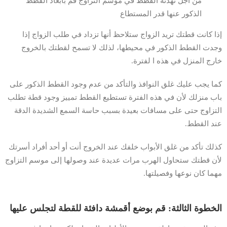
من اجل تهدئة القطط في موسم التزاوج قم بابعاد القطط
الذكور عنها قدر المستطاع
إذا كانت قطتك تريد الزواج ستلاحظ أنها تزداد في طلب الزواج إذا
وجدت القطط الذكور في محيطها، لذلك لا تسمح لقطتك بالخروج
خارج المنزل في هذه ا لفترة.
كما يجب عليك غلق النوافذ والتأكد من عدم وجود القطط الذكور على
باب منزلك لأن في هذه الفترة تستطيع القطط تمييز وجود قطة تطلب
التزاوج حتى على مسافات بعيدة بسبب حاسة السمع الشديدة الدقة
عند القطط.
كذلك تأكد من غلق الأبواب خلفك عند الخروج أنت أو أحد أفراد أسرتك
لأن قطتك ستحاول الهرب مرات عديدة عند وصولها إلى موسم التزاوج
مهما كان نوعها وفصيلتها.
الخطوة الثالثة: قم بوضع أقمشة دافئة للقطة لتجلس عليها