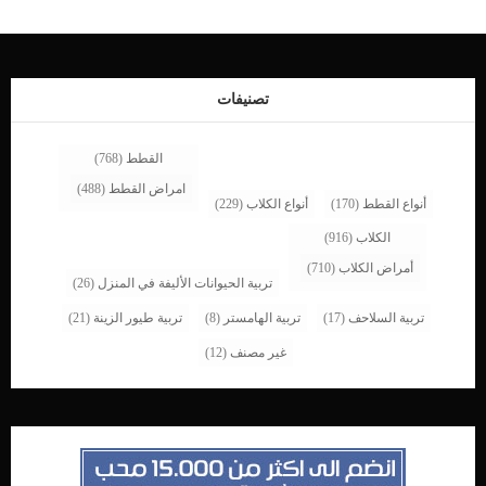
الكلاب – ألم في البطن وعدم الراحة -تضخم الكبد -انتفاخ في البطن -انخفاض درجة
حرارة الجسم اقرأ ايضاالبكتيريا المسببة للامراض في الحيوانات الأليفةكيف تتخلص من
رائحة الكلب السيئة في 5 خطوات عدوى الدم الطفيلية في الكلاب (الميكوبلازما) كيف
يمكن تشخيص مرض تيزر في الكلاب سيقوم الطبيب البيطري بإجراء تحاليل كاملة وإجراء
فحص بدني على الكلب. كما سيقوم ببعض الاختبارات المعملية الروتينية بما في ذلك تحليل
تصنيفات
الدم الكامل ، […]
القطط
(768)
امراض القطط
(488)
أنواع القطط
(170)
أنواع الكلاب
(229)
الكلاب
(916)
أمراض الكلاب
(710)
تربية الحيوانات الأليفة في المنزل
(26)
تربية السلاحف
(17)
تربية الهامستر
(8)
تربية طيور الزينة
(21)
غير مصنف
(12)