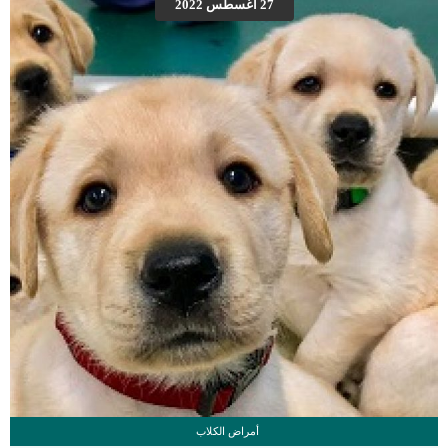
27 أغسطس 2022
الكريهة تقرحات الفم التقيؤ وجع بطن آلام أسفل الظهر انتفاخ في البطن اقرأ ايضا: زراعة
الكلى عند الكلاب “مقال شامل” الاسباب الكامنة خلف مشكلة تراكم سوائل الكلى عند
الكلاب حصى […]
أمراض الكلاب