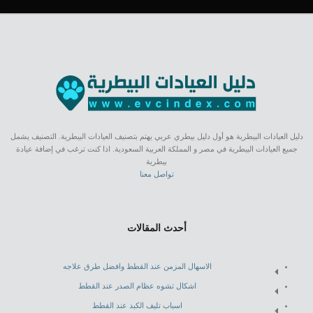
دليل العيادات البيطرية هو أول دليل بيطري عربي يهتم بتصنيف العيادات البيطرية. التصنيف يشمل
جميع العيادات البيطرية في مصر و المملكة العربية السعودية. اذا كنت ترغب في إضافة عيادة
بيطرية
تواصل معنا
أحدث المقالات
الاسهال المزمن عند القطط وافضل طرق علاجه
اشكال تشوه عظام الصدر عند القطط
اسباب تليف الكبد عند القطط