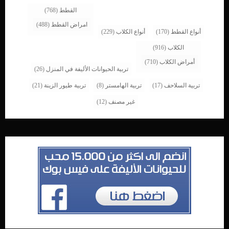
القطط
(768)
امراض القطط
(488)
أنواع القطط
(170)
أنواع الكلاب
(229)
الكلاب
(916)
أمراض الكلاب
(710)
تربية الحيوانات الأليفة في المنزل
(26)
تربية السلاحف
(17)
تربية الهامستر
(8)
تربية طيور الزينة
(21)
غير مصنف
(12)