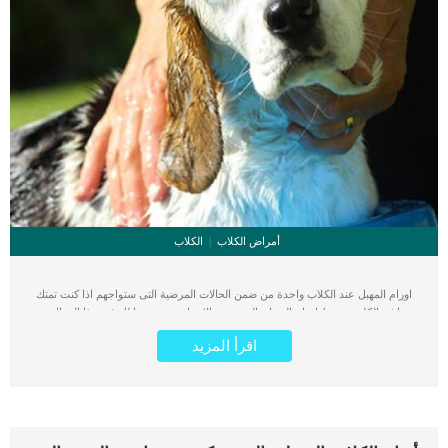
أمراض الكلاب
الكلاب
اورام المهبل عند الكلاب واحدة من ضمن الحالات المرضية التى ستواجهم اذا كنت تمتك
انثى الكلب. ترتبط اورام المهبل بالعديد من الاعراض سنقدمها لك فى هذا المقال,
بالاضافة الى الاسباب المحتملة وخطوات الطبيب البيطرى فى التشحيص. كما سنقدم لك
اقرأ المزيد
بالتفصيل افضل الطرق العلاجية الخاصة بكل حالة. أورام المهبل هي ثاني أكثر أنواع
الأورام التناسلية شيوعًا ويمكن أن تكون حميدة أو خبيثة. اقرأ ايضا: اصلاح الجروح المهبلية
عند الكلاب من خلال الفحص واخذ عينات من نسيج الورم بأبر الشفط سيتمكن الطبيب
البيطرى من تحديد ماهية هذا الورم. معظم الاورام التى تصيب المهبل عند الكلاب ملساء
او حبيبية حميدة ولكن فى البعض الاخر تكون سرطانية شرسة. بناء على ماسبق من
الضرورى اجراء الفحصوات الشاملة الدورية على كلبتك لاكتشاف ايا من هذه الاعراض.