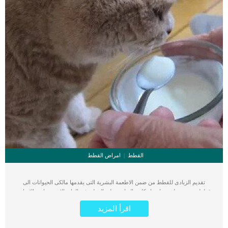
القطط
امراض القطط
تقديم الزبادى للقطط من ضمن الاطعمة البشرية التى يقدمها مالكى الحيوانات الى
قططتهم دون علم ودراية بانعكاس الزبادى على القطة. فى الوانة الاخيرة زادت الابحاث
حول سمة الاطعمة البشرية التى تقدم الى القطط او الحيوانات عموما ومدى خطورتها
اقرأ المزيد
عليهم.كما ان هناك ابحاث اخرى تروج الى فكرة ضرورة اطعام القطط من الدراى فود
فقط وليس الاكل المنزلى.فى البداية يجب ان تعرف خطوات تكوين وتصنيع الزبادى حتى