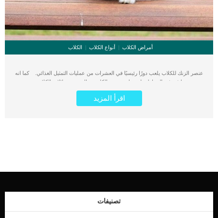
أمراض الكلاب
أنواع الكلاب
الكلاب
عنصر الزنك للكلاب يلعب دورًا رئيسيًا في العشرات من عمليات التمثيل الغذائي. كما انه
مهم جدا فى فى الحفاظ على مناعة جسم الكلب. هناك بعض سلالات الكلاب معرضة
لنقص الزنك و سوء امتصاصه ويعاني من مضاعفات صحية كثيرة لهذا السبب. اقرا ايضا:
اقرأ المزيد
أعراض نقص المنجنيز عند الكلاب وتأثيره على نمو العظام فى هذا المقال سوف نتعرف
على التفاصيل التالية ماذا يفعل الزنك في جسم كلبك.مدى اهميتهاعراض نقصهخطوره
نقصه.المقدار الذي يحتاجه الكلب يوميا فوائد عنصر الزنك للكلاب هناك حوالى 300
عملية حيوية يتدخل فيها الزنك يؤثر فى صحة الكلب بشكل كبير, سوف نتعرف على أهمها.
يقوي جهاز المناعةيعزز صحة الجلديعطى الكلب مظهرا لامعا وجذابا لفرائه.يحسن
النظريساعد فى عمل الخلايا وانقسامهايعزز الوظيفة المعرفية والذكاء الاحتياج اليومي من
الزنك يعتمد احتياج الكلب اليومي من الزنك على عدة عوامل مثل
العمرالوزنالسلالةالعوامل البيئية اوصى الاطباء البيطريين ان الاحتياج اليومى الاساسى من
الزنك للكلب 120 مجم من الزنك لكل كيلوجرام من النظام الغذائي. مصادر الزنك من
الأطعمة لحم بقريبطةفرخةسمك السلمونالسردينزيت سمكسبانخبروكلي بيض علامات
نقص الزنك فى الكلاب هناك أكثر من علامة تدل على نقص الزنك, فمثلا نجد ان هناك
بعض السلالات التى تعجز امعائها عن امتصاص الزنك مثل الهاسكى. اقرا ايضا: فوائد
تصنيفات
فيتامين (E) للكلاب المكون السحري لصحة كلبك اما النوع الاخر وهو الأكثر شيوعا بين
[…]