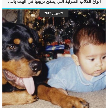
أنواع الكلاب المنزلية التي يمكن تربيتها في البيت بالصور
كما يمكن أن تتشكل أورام الكلاب التناسلية المعدية ، وهي نوع من أورام الكلاب
السرطانية التي يمكن أن تنتشر من كلب إلى كلب عن طريق اللمس او ممارسة الجنس.
اذا كنت تمتلك كلبة غير معقمة فان احتمالية اصابتها بهذه الحالة ستكون اكبر من غيرها.
21 فبراير 2017
اقرا ايضا: معالجة تدلى المهبل عند الكلاب اعراض اورام المهبل عند الكلاب دم في البول
صعوبة في الولادة أو التزاوج اللعق المفرط للمنطقة التناسليةظهور كتلة على المهبل
(سواء كانت مرئية أو محسوسة) اجهاد للتبول إفرازات مهبلية […]