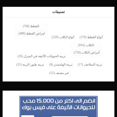
التى تساعد الطبيب البيطرى على معرفة التشخيص الطبى للحالة. تلجأ القطط الى
العدوان عندما تشعر […]
تصنيفات
القطط
(768)
امراض القطط
(488)
أنواع القطط
(170)
أنواع الكلاب
(229)
الكلاب
(916)
أمراض الكلاب
(710)
تربية الحيوانات الأليفة في المنزل
(26)
تربية السلاحف
(17)
تربية الهامستر
(8)
تربية طيور الزينة
(21)
غير مصنف
(12)