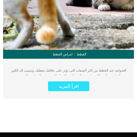
القطط
امراض القطط
العدوانية عند القطط من اكثر الصفات التى تؤثر على علاقتك بقطتك, وتسبب لك الكثير
من المتاعب والمشاكل معك ومع الحيوانات والافراد الاخرى فى المنزل. هناك مجموعة
من الامراض العصبية او الامراض الداخلية التى يمكن ان تكون سبب السلوك العدوانى.
اقرأ المزيد
القطط كائنات موهوبة فى اخفاء شعورها بالألم لانها اعتادت على هذا منذ ان كانت فى
البرية حيث كانت الحيوانات المفترسة تستغل ضعفها وانزعاجها. العدوانية يمكن ان تكون
احد صور القطة فى اخفاء شعورها بالألم ويمكن ان يكون ناتج عن اضطراب او خلل
سلوكى. كما يفهم أي شخص يمتلك قطة أنها بحاجة إلى الحماية ، خاصة من الأخطار التي
يمكن مواجهتها خارج المنزل ومن هنا يمكن ان يلجأ الى السلوك العدوانى. عندما ترى
القطة تهديدا لها او لحياتها او حتى لصغارها تتحول الى قط شرس وتتمسك بالسلوك
العنيف العدوانى. كما يمكن أن يأتي العدوان أيضًا من الخوف أو الحالة الصحية أو الاستعداد
الوراثي أو التغيير البيئي أو حماية أراضيها. كل ما سبق لا ينفى صعوبة التعايش مع العدوانية
عند القطط. اعراض العدوانية عند القطط على الرغم من ان العدوانية فى حد ذاتها عرض
على حالة ما سواء جسدية او سلوكية لكن ستظهر على القط العدوانى بعض الاعراض