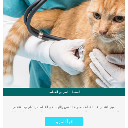
القطط
امراض القطط
ضيق التنفس عند القطط، صعوبة التنفس واللهاث في القطط هل تعلم كيف تتنفس
القطط ؟ الجهاز التنفسي للقطط يحتوي على العديد من الأجزاء مثل الأنف، الحلق (الذي
يتكون من البلعوم والحنجرة)، القصبة الهوائية والرئتين. يمر الهواء من خلال الأنف إلى
اقرأ المزيد
الرئتين أثناء عملية التنفس. في الرئتين يتم نقل الأكسجين إلى كرات الدم الحمراء والتي
تحمل الأكسجين إلى جميع أجزاء الجسم وعند اكتمال هذه العملية بشكل سليم يصل