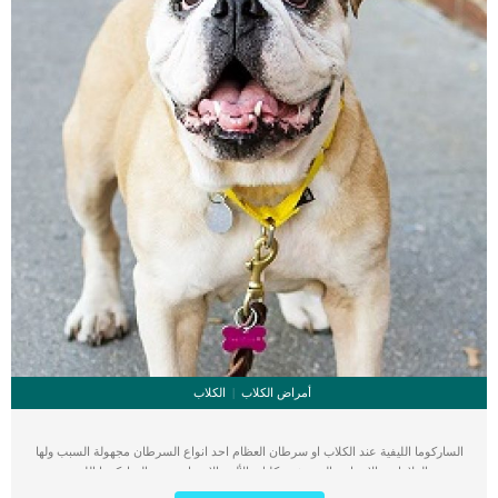
أمراض الكلاب
الكلاب
الساركوما الليفية عند الكلاب او سرطان العظام احد انواع السرطان مجهولة السبب ولها
بعض العلامات والاعراض التى تشعر كلبك بالألم والانزعاج. تعتبر الساركوما الليفية عند
الكلاب هي نتيجة الانقسام غير الطبيعي للخلايا الليفية وهى الأكثر انتشارًا في النسيج